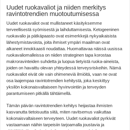
Uudet ruokavaliot ja niiden merkitys
ravintotrendien muotoutumisessa
Uudet ruokavaliot ovat mullistaneet käsityksemme
terveellisestä syömisestä ja laihduttamisesta. Ketogeeninen
ruokavalio ja pätkäpaasto ovat esimerkkejä nykyaikaisista
lähestymistavoista, joita ihmiset ympäri maailman ovat
alkaneet innokkaasti noudattaa. Huomattavaa näissä uusissa
ruokavaliomalleissa on niiden strateginen tapa korostaa
makroravinteiden suhdetta ja luopua tietyistä ruoka-aineista,
joiden on havaittu olevan yhteydessä terveysriskeihin. Nämä
ruokavaliot eivät ole vain ohimeneviä ilmiöitä, vaan ne ovat
osa laajempaa ravintotrendien kehitystä, joka keskittyy
yksilön kokonaisvaltaiseen hyvinvointiin ja terveyden
parantumiseen pitkällä tähtäimellä.
Tämän päivän ravintotrendien kehitys heijastaa ihmisten
kasvanutta tietoisuutta siitä, miten ravitsemus vaikuttaa
kokonaisvaltaiseen terveyteen. Uudet ruokavaliot pyrkivät
vastaamaan näihin tarpeisiin tarjoamalla joustavia ja