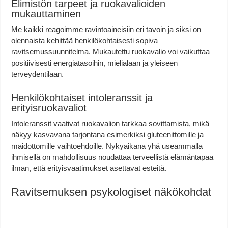
Elimistön tarpeet ja ruokavalioiden
mukauttaminen
Me kaikki reagoimme ravintoaineisiin eri tavoin ja siksi on
olennaista kehittää henkilökohtaisesti sopiva
ravitsemussuunnitelma. Mukautettu ruokavalio voi vaikuttaa
positiivisesti energiatasoihin, mielialaan ja yleiseen
terveydentilaan.
Henkilökohtaiset intoleranssit ja
erityisruokavaliot
Intoleranssit vaativat ruokavalion tarkkaa sovittamista, mikä
näkyy kasvavana tarjontana esimerkiksi gluteenittomille ja
maidottomille vaihtoehdoille. Nykyaikana yhä useammalla
ihmisellä on mahdollisuus noudattaa terveellistä elämäntapaa
ilman, että erityisvaatimukset asettavat esteitä.
Ravitsemuksen psykologiset näkökohdat