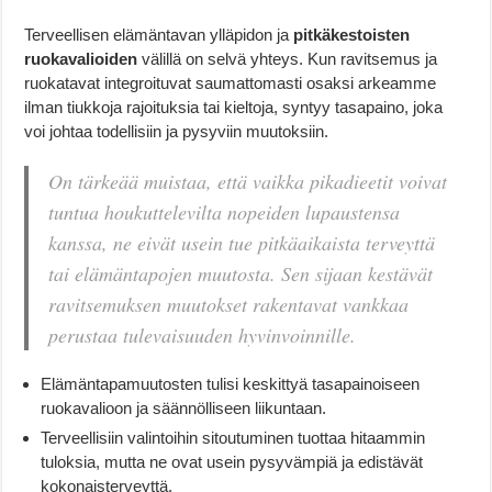
Terveellisen elämäntavan ylläpidon ja
pitkäkestoisten
ruokavalioiden
välillä on selvä yhteys. Kun ravitsemus ja
ruokatavat integroituvat saumattomasti osaksi arkeamme
ilman tiukkoja rajoituksia tai kieltoja, syntyy tasapaino, joka
voi johtaa todellisiin ja pysyviin muutoksiin.
On tärkeää muistaa, että vaikka pikadieetit voivat
tuntua houkuttelevilta nopeiden lupaustensa
kanssa, ne eivät usein tue pitkäaikaista terveyttä
tai elämäntapojen muutosta. Sen sijaan kestävät
ravitsemuksen muutokset rakentavat vankkaa
perustaa tulevaisuuden hyvinvoinnille.
Elämäntapamuutosten tulisi keskittyä tasapainoiseen
ruokavalioon ja säännölliseen liikuntaan.
Terveellisiin valintoihin sitoutuminen tuottaa hitaammin
tuloksia, mutta ne ovat usein pysyvämpiä ja edistävät
kokonaisterveyttä.