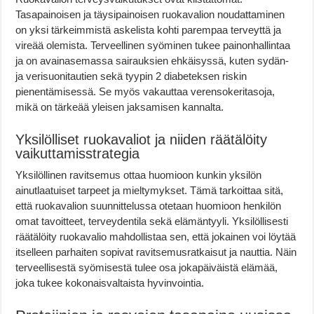
Tasapainoisen ja täysipainoisen ruokavalion noudattaminen
on yksi tärkeimmistä askelista kohti parempaa terveyttä ja
vireää olemista. Terveellinen syöminen tukee painonhallintaa
ja on avainasemassa sairauksien ehkäisyssä, kuten sydän-
ja verisuonitautien sekä tyypin 2 diabeteksen riskin
pienentämisessä. Se myös vakauttaa verensokeritasoja,
mikä on tärkeää yleisen jaksamisen kannalta.
Yksilölliset ruokavaliot ja niiden räätälöity
vaikuttamisstrategia
Yksilöllinen ravitsemus ottaa huomioon kunkin yksilön
ainutlaatuiset tarpeet ja mieltymykset. Tämä tarkoittaa sitä,
että ruokavalion suunnittelussa otetaan huomioon henkilön
omat tavoitteet, terveydentila sekä elämäntyyli. Yksilöllisesti
räätälöity ruokavalio mahdollistaa sen, että jokainen voi löytää
itselleen parhaiten sopivat ravitsemusratkaisut ja nauttia. Näin
terveellisestä syömisestä tulee osa jokapäiväistä elämää,
joka tukee kokonaisvaltaista hyvinvointia.