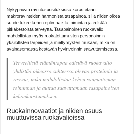
Nykypäivän ravintosuosituksissa korostetaan
makroravinteiden harmonista tasapainoa, sillä niiden oikea
suhde tukee kehon optimaalista toimintaa ja edistää
pitkäkestoista terveyttä. Tasapainoinen ruokavalio
mahdollistaa myös ruokatottumusten personoinnin
yksilöllisten tarpeiden ja mieltymysten mukaan, mikä on
avainasemassa kestävän hyvinvoinnin saavuttamisessa.
Terveellistä elämäntapaa edistävä ruokavalio
yhdistää oikeassa suhteessa olevaa proteiinia ja
rasvaa, mikä mahdollistaa kehon saumattoman
toiminnan ja auttaa saavuttamaan tasapainoisen
kehonkoostumuksen.
Ruokainnovaatiot ja niiden osuus
muuttuvissa ruokavalioissa