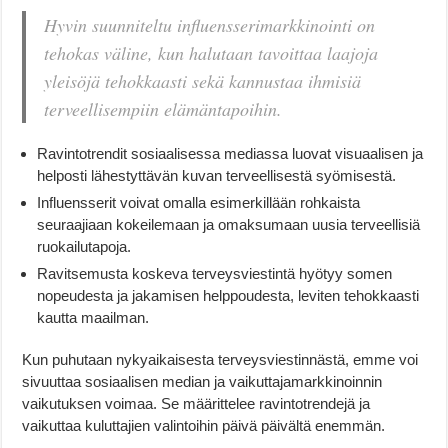
Hyvin suunniteltu influensserimarkkinointi on
tehokas väline, kun halutaan tavoittaa laajoja
yleisöjä tehokkaasti sekä kannustaa ihmisiä
terveellisempiin elämäntapoihin.
Ravintotrendit sosiaalisessa mediassa luovat visuaalisen ja
helposti lähestyttävän kuvan terveellisestä syömisestä.
Influensserit voivat omalla esimerkillään rohkaista
seuraajiaan kokeilemaan ja omaksumaan uusia terveellisiä
ruokailutapoja.
Ravitsemusta koskeva terveysviestintä hyötyy somen
nopeudesta ja jakamisen helppoudesta, leviten tehokkaasti
kautta maailman.
Kun puhutaan nykyaikaisesta terveysviestinnästä, emme voi
sivuuttaa sosiaalisen median ja vaikuttajamarkkinoinnin
vaikutuksen voimaa. Se määrittelee ravintotrendejä ja
vaikuttaa kuluttajien valintoihin päivä päivältä enemmän.