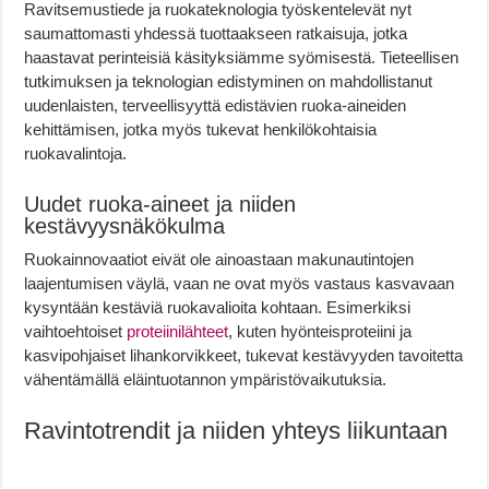
Ravitsemustiede ja ruokateknologia työskentelevät nyt
saumattomasti yhdessä tuottaakseen ratkaisuja, jotka
haastavat perinteisiä käsityksiämme syömisestä. Tieteellisen
tutkimuksen ja teknologian edistyminen on mahdollistanut
uudenlaisten, terveellisyyttä edistävien ruoka-aineiden
kehittämisen, jotka myös tukevat henkilökohtaisia
ruokavalintoja.
Uudet ruoka-aineet ja niiden
kestävyysnäkökulma
Ruokainnovaatiot eivät ole ainoastaan makunautintojen
laajentumisen väylä, vaan ne ovat myös vastaus kasvavaan
kysyntään kestäviä ruokavalioita kohtaan. Esimerkiksi
vaihtoehtoiset
proteiinilähteet
, kuten hyönteisproteiini ja
kasvipohjaiset lihankorvikkeet, tukevat kestävyyden tavoitetta
vähentämällä eläintuotannon ympäristövaikutuksia.
Ravintotrendit ja niiden yhteys liikuntaan