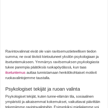
Ravintovalinnat eivät ole vain ravitsemustieteellisen tiedon
summa; ne ovat tiiviisti kietoutuneet yksilön psykologiaan ja
itsetuntemukseen. Ymmärrys
ravitsemuksen psykologiasta
tukee parempia päätöksiä ruokapöydässä, kun taas
itsetuntemus
auttaa tunnistamaan henkilökohtaiset motiivit
ruokavalintojemme taustalla.
Psykologiset tekijät ja ruoan valinta
Psykologiset tekijät, kuten tunne-elämän tila, sosiaalinen
ympäristö ja aikaisemmat kokemukset, vaikuttavat päivittäin
tekemiimme
ravintovalintoihin
. Esimerkiksi mielialamme voi