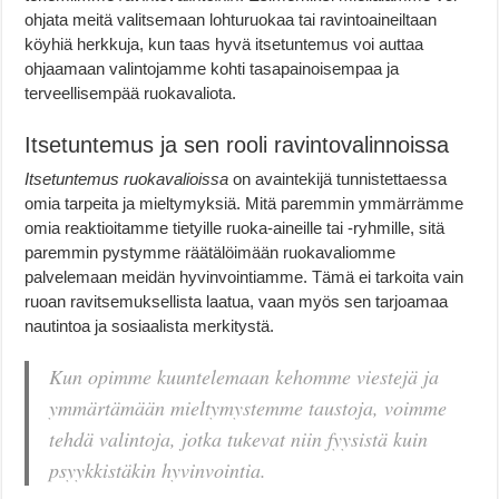
ohjata meitä valitsemaan lohturuokaa tai ravintoaineiltaan
köyhiä herkkuja, kun taas hyvä itsetuntemus voi auttaa
ohjaamaan valintojamme kohti tasapainoisempaa ja
terveellisempää ruokavaliota.
Itsetuntemus ja sen rooli ravintovalinnoissa
Itsetuntemus ruokavalioissa
on avaintekijä tunnistettaessa
omia tarpeita ja mieltymyksiä. Mitä paremmin ymmärrämme
omia reaktioitamme tietyille ruoka-aineille tai -ryhmille, sitä
paremmin pystymme räätälöimään ruokavaliomme
palvelemaan meidän hyvinvointiamme. Tämä ei tarkoita vain
ruoan ravitsemuksellista laatua, vaan myös sen tarjoamaa
nautintoa ja sosiaalista merkitystä.
Kun opimme kuuntelemaan kehomme viestejä ja
ymmärtämään mieltymystemme taustoja, voimme
tehdä valintoja, jotka tukevat niin fyysistä kuin
psyykkistäkin hyvinvointia.