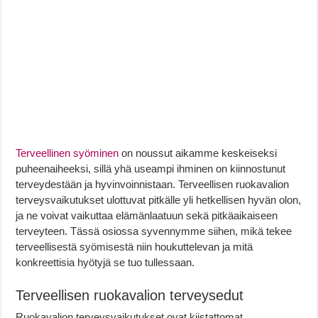
Terveellinen syöminen
on noussut aikamme keskeiseksi
puheenaiheeksi, sillä yhä useampi ihminen on kiinnostunut
terveydestään ja hyvinvoinnistaan. Terveellisen ruokavalion
terveysvaikutukset ulottuvat pitkälle yli hetkellisen hyvän olon,
ja ne voivat vaikuttaa elämänlaatuun sekä pitkäaikaiseen
terveyteen. Tässä osiossa syvennymme siihen, mikä tekee
terveellisestä syömisestä niin houkuttelevan ja mitä
konkreettisia hyötyjä se tuo tullessaan.
Terveellisen ruokavalion terveysedut
Ruokavalion terveysvaikutukset ovat kiistattomat.