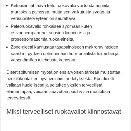
Ketoosiin tähtäävä keto ruokavalio voi tuoda nopeita
muutoksia painossa, mutta sen vaikutusta sydän- ja
verisuoniterveyteen on seurattava.
Paleoruokavalio rohkaisee syömään kuten
esivanhempamme, suosien luonnollisia ja
prosessoimattomia ruoka-aineita.
Zone-dieetti kannustaa tasapainoiseen makroravinteiden
saantiin, pyrkien optimoimaan hormonaalista toimintaa ja
vähentämään tulehdusta kehossa.
Dietetisoitumisen myötä on ensiarvoisen tärkeää muistuttaa
henkilökohtaisen hyvinvoinnin merkityksestä. Kun dieetti
valitaan huolellisesti ja se tukee yksilön terveellistä
elämäntapaa, voidaan saavuttaa positiivisia muutoksia
terveydessä.
Miksi terveelliset ruokavaliot kiinnostavat