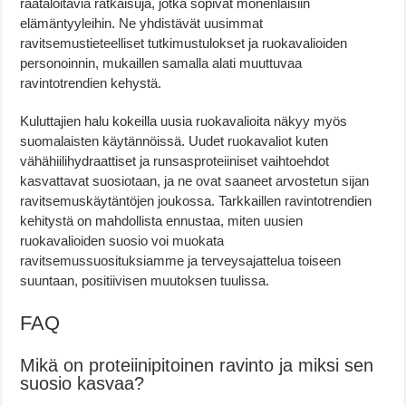
räätälöitäviä ratkaisuja, jotka sopivat monenlaisiin
elämäntyyleihin. Ne yhdistävät uusimmat
ravitsemustieteelliset tutkimustulokset ja ruokavalioiden
personoinnin, mukaillen samalla alati muuttuvaa
ravintotrendien kehystä.
Kuluttajien halu kokeilla uusia ruokavalioita näkyy myös
suomalaisten käytännöissä. Uudet ruokavaliot kuten
vähähiilihydraattiset ja runsasproteiiniset vaihtoehdot
kasvattavat suosiotaan, ja ne ovat saaneet arvostetun sijan
ravitsemuskäytäntöjen joukossa. Tarkkaillen ravintotrendien
kehitystä on mahdollista ennustaa, miten uusien
ruokavalioiden suosio voi muokata
ravitsemussuosituksiamme ja terveysajattelua toiseen
suuntaan, positiivisen muutoksen tuulissa.
FAQ
Mikä on proteiinipitoinen ravinto ja miksi sen
suosio kasvaa?