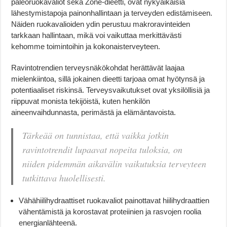
paleoruokavaliot sekä Zone-dieetti, ovat nykyaikaisia
lähestymistapoja painonhallintaan ja terveyden edistämiseen.
Näiden ruokavalioiden ydin perustuu makroravinteiden
tarkkaan hallintaan, mikä voi vaikuttaa merkittävästi
kehomme toimintoihin ja kokonaisterveyteen.
Ravintotrendien terveysnäkökohdat herättävät laajaa
mielenkiintoa, sillä jokainen dieetti tarjoaa omat hyötynsä ja
potentiaaliset riskinsä. Terveysvaikutukset ovat yksilöllisiä ja
riippuvat monista tekijöistä, kuten henkilön
aineenvaihdunnasta, perimästä ja elämäntavoista.
Tärkeää on tunnistaa, että vaikka jotkin
ravintotrendit lupaavat nopeita tuloksia, on
niiden pidemmän aikavälin vaikutuksia terveyteen
tutkittava huolellisesti.
Vähähiilihydraattiset ruokavaliot painottavat hiilihydraattien
vähentämistä ja korostavat proteiinien ja rasvojen roolia
energianlähteenä.