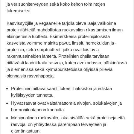
ja verisuoniterveyden sekä koko kehon toimintojen
tukemiseksi.
Kasvissyöjille ja vegaaneille tarjolla oleva laaja valikoima
proteiinilähteitä mahdollistaa ruokavalion rikastamisen ilman
eläinperäisiä tuotteita. Esimerkkeinä proteiinipitoisista
kasveista voimme mainita pavut, linssit, hernekuidun ja -
proteiinin, sekä soijatuotteet, jotka ovat loistavia
rakennusaineiden lähteitä. Proteiinien ohella tarvitaan
riittävästi laadukkaita rasvoja, kuten avokadossa, pähkinöissä
ja siemenissä sekä kylmäpuristetuissa öljyissä piileviä
olennaisia rasvahappoja.
Proteiinien riittävä saanti tukee lihaksistoa ja edistää
kylläisyyden tunnetta.
Hyvät rasvat ovat välttämättömiä aivojen, solukalvojen ja
hormonituotannon kannalta.
Monipuolinen ruokavalio, joka sisältää sekä proteiineja että
rasvoja, on yhteydessä parempaan terveyteen ja
elämänlaatuun.