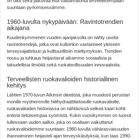
on ollut sekä jatkuvaa että välttämätöntä terveellisempään
suuntaan pyrkimisessämme.
1960-luvulta nykypäivään: Ravintotrendien
aikajana
Kuudenkymmenen vuoden ajanjaksolla on nähty useita
ravintotrendejä, jotka ovat kulloinkin vastanneet yleiseen
terveysajatteluun ja kulttuurillisiin mieltymyksiin. Trendien
nousu ja tuhkaus heijastavat aikamme sosiaalisia ja
taloudellisia ilmiöitä sekä ruokateollisuuden innovaatioita.
Terveellisten ruokavalioiden historiallinen
kehitys
Lähtien 1970-luvun Atkinsin dieetistä, joka muodosti perustan
monille myöhemmille hiilihydraattitietoisille ruokavalioille,
ruokavalioiden historiassa on nähtävissä selkeä kaari kohti
entistä tietoisempaa syömistä. Kukin vuosikymmen on tuonut
tullessaan uuden aallon, joka on osaltaan vaikuttanut
ruokavalioidemme suuntaan: 1980-luvulla vähärasvaisuuden
ihannoiminen heijasteli ajan terveyskäsityksiä, kun taas 1990-