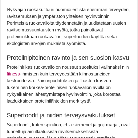
Nykyajan ruokakulttuuri huomioi entistä enemmän terveyden,
ravitsemuksen ja ympäristön yhteisen hyvinvoinnin.
Perinteisiä ruokavalioita täydennetään ja uudistetaan uusien
ravitsemussuuntausten myötä, jotka painottavat
proteiinirikkaan ruokavalion, superfoodien käyttöä sekä
ekologisten arvojen mukaista syömistä.
Proteiinipitoinen ravinto ja sen suosion kasvu
Proteiinirikas ruokavalio on noussut suosituksi valinnaksi niin
fitness
-ihmisten kuin terveydestään kiinnostuneiden
keskuudessa. Painonpudotuksen ja lihasten kasvun
tukeminen korkea-proteiinisen ruokavalion avulla on
nykyaikainen lähestymistapa hyvinvointiin, joka korostaa
laadukkaiden proteiinilähteiden merkitystä.
Superfoodit ja niiden terveysvaikutukset
Superfoodit, kuten spirulina, chia-siemenet ja goji-marjat, ovat
tunnettuja ainutlaatuisista ravitsemuksellisista