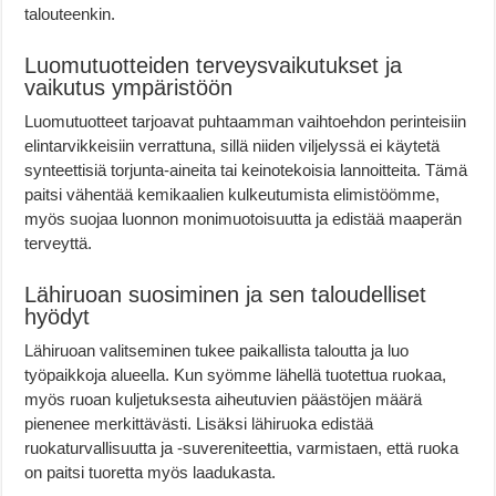
talouteenkin.
Luomutuotteiden terveysvaikutukset ja
vaikutus ympäristöön
Luomutuotteet tarjoavat puhtaamman vaihtoehdon perinteisiin
elintarvikkeisiin verrattuna, sillä niiden viljelyssä ei käytetä
synteettisiä torjunta-aineita tai keinotekoisia lannoitteita. Tämä
paitsi vähentää kemikaalien kulkeutumista elimistöömme,
myös suojaa luonnon monimuotoisuutta ja edistää maaperän
terveyttä.
Lähiruoan suosiminen ja sen taloudelliset
hyödyt
Lähiruoan valitseminen tukee paikallista taloutta ja luo
työpaikkoja alueella. Kun syömme lähellä tuotettua ruokaa,
myös ruoan kuljetuksesta aiheutuvien päästöjen määrä
pienenee merkittävästi. Lisäksi lähiruoka edistää
ruokaturvallisuutta ja -suvereniteettia, varmistaen, että ruoka
on paitsi tuoretta myös laadukasta.