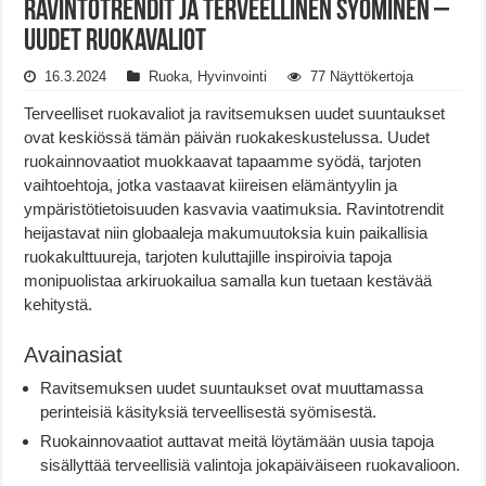
Ravintotrendit ja terveellinen syöminen –
Uudet ruokavaliot
16.3.2024
Ruoka
,
Hyvinvointi
77 Näyttökertoja
Terveelliset ruokavaliot ja ravitsemuksen uudet suuntaukset
ovat keskiössä tämän päivän ruokakeskustelussa. Uudet
ruokainnovaatiot muokkaavat tapaamme syödä, tarjoten
vaihtoehtoja, jotka vastaavat kiireisen elämäntyylin ja
ympäristötietoisuuden kasvavia vaatimuksia. Ravintotrendit
heijastavat niin globaaleja makumuutoksia kuin paikallisia
ruokakulttuureja, tarjoten kuluttajille inspiroivia tapoja
monipuolistaa arkiruokailua samalla kun tuetaan kestävää
kehitystä.
Avainasiat
Ravitsemuksen uudet suuntaukset ovat muuttamassa
perinteisiä käsityksiä terveellisestä syömisestä.
Ruokainnovaatiot auttavat meitä löytämään uusia tapoja
sisällyttää terveellisiä valintoja jokapäiväiseen ruokavalioon.