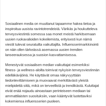
Sosiaalinen media on muuttanut tapaamme hakea tietoa ja
inspiroitua uusista ravintotrendeistä. Värikäs ja houkutteleva
terveysviestintä somessa saa monet meistä harkitsemaan
uusien ruokavalioiden kokeilemista, erityisesti kun nämä
viestit tulevat seuratuilta vaikuttajilta. Influensserimarkkinointi
on näin ollen tärkeässä asemassa uusien trendien
lanseerauksessa ja suosion kasvattamisessa.
Menestyvät sosiaalisen median vaikuttajat esimerkiksi
fitness- ja wellness-aloilta toimivat nykyisin terveysviestinnän
edelläkävijöinä. He käyttävät omaa näkyvyyttään
tiedonlevittämiseen ja muovaavat merkittävästi yleistä
mielipidettä siitä, mikä on terveellistä ja trendikästä. Kuluttajat
eivät enää nojaudu ainoastaan perinteiseen mediaan tai
ammattilaisten suosituksiin, vaan kääntyvät luotettaviksi
kokemiensa influensserien puoleen.