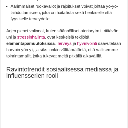
Äärimmäiset ruokavaliot ja rajoitukset voivat johtaa yo-yo-
laihduttamiseen, joka on haitallista sekä henkiselle että
fyysiselle terveydelle.
Arjen pienet valinnat, kuten säännölliset ateriarytmit, riittävän
uni ja
stressinhallinta
, ovat keskeisiä tekijöitä
elämäntapamuutoksissa
.
Terveys
ja
hyvinvointi
saavutetaan
harvoin yön yli, ja siksi onkin välttämätöntä, että valitsemme
toimintamallit, jotka tukevat meitä pitkällä aikavälillä.
Ravintotrendit sosiaalisessa mediassa ja
influensserien rooli