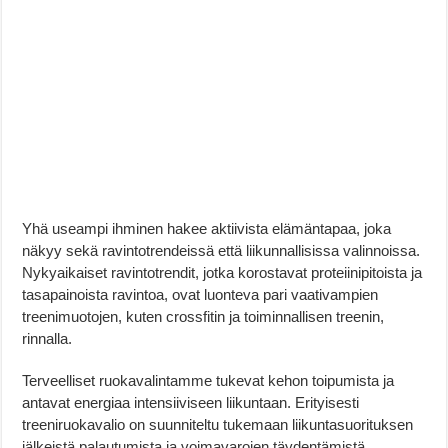
Yhä useampi ihminen hakee aktiivista elämäntapaa, joka
näkyy sekä ravintotrendeissä että liikunnallisissa valinnoissa.
Nykyaikaiset ravintotrendit, jotka korostavat proteiinipitoista ja
tasapainoista ravintoa, ovat luonteva pari vaativampien
treenimuotojen, kuten crossfitin ja toiminnallisen treenin,
rinnalla.
Terveelliset ruokavalintamme tukevat kehon toipumista ja
antavat energiaa intensiiviseen liikuntaan. Erityisesti
treeniruokavalio on suunniteltu tukemaan liikuntasuorituksen
jälkeistä palautumista ja voimavarojen täydentämistä.