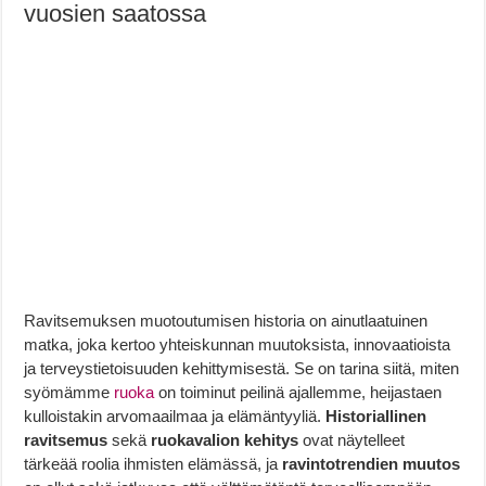
vuosien saatossa
Ravitsemuksen muotoutumisen historia on ainutlaatuinen
matka, joka kertoo yhteiskunnan muutoksista, innovaatioista
ja terveystietoisuuden kehittymisestä. Se on tarina siitä, miten
syömämme
ruoka
on toiminut peilinä ajallemme, heijastaen
kulloistakin arvomaailmaa ja elämäntyyliä.
Historiallinen
ravitsemus
sekä
ruokavalion kehitys
ovat näytelleet
tärkeää roolia ihmisten elämässä, ja
ravintotrendien muutos