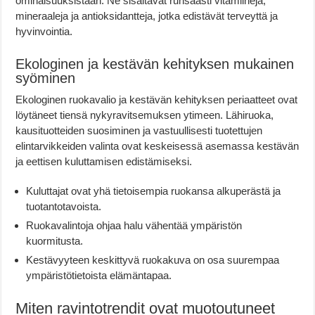
ominaisuuksistaan. Ne sisältävät runsaasti vitamiineja,
mineraaleja ja antioksidantteja, jotka edistävät terveyttä ja
hyvinvointia.
Ekologinen ja kestävän kehityksen mukainen
syöminen
Ekologinen ruokavalio ja kestävän kehityksen periaatteet ovat
löytäneet tiensä nykyravitsemuksen ytimeen. Lähiruoka,
kausituotteiden suosiminen ja vastuullisesti tuotettujen
elintarvikkeiden valinta ovat keskeisessä asemassa kestävän
ja eettisen kuluttamisen edistämiseksi.
Kuluttajat ovat yhä tietoisempia ruokansa alkuperästä ja
tuotantotavoista.
Ruokavalintoja ohjaa halu vähentää ympäristön
kuormitusta.
Kestävyyteen keskittyvä ruokakuva on osa suurempaa
ympäristötietoista elämäntapaa.
Miten ravintotrendit ovat muotoutuneet