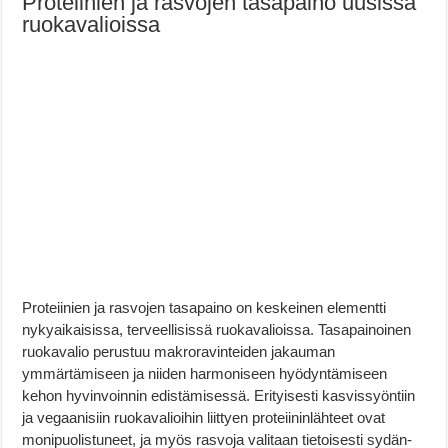
Proteiinien ja rasvojen tasapaino uusissa
ruokavalioissa
Proteiinien ja rasvojen tasapaino on keskeinen elementti
nykyaikaisissa, terveellisissä ruokavalioissa. Tasapainoinen
ruokavalio perustuu makroravinteiden jakauman
ymmärtämiseen ja niiden harmoniseen hyödyntämiseen
kehon hyvinvoinnin edistämisessä. Erityisesti kasvissyöntiin
ja vegaanisiin ruokavalioihin liittyen proteiininlähteet ovat
monipuolistuneet, ja myös rasvoja valitaan tietoisesti sydän-