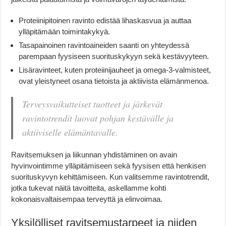
Proteiinipitoinen ravinto edistää lihaskasvua ja auttaa
ylläpitämään toimintakykyä.
Tasapainoinen ravintoaineiden saanti on yhteydessä
parempaan fyysiseen suorituskykyyn sekä kestävyyteen.
Lisäravinteet, kuten proteiinijauheet ja omega-3-valmisteet,
ovat yleistyneet osana tietoista ja aktiivista elämänmenoa.
Terveysvaikutteiset tuotteet ja järkevät
ravintotrendit luovat pohjan kestävälle ja
aktiiviselle elämäntavalle.
Ravitsemuksen ja liikunnan yhdistäminen on avain
hyvinvointimme ylläpitämiseen sekä fyysisen että henkisen
suorituskyvyn kehittämiseen. Kun valitsemme ravintotrendit,
jotka tukevat näitä tavoitteita, askellamme kohti
kokonaisvaltaisempaa terveyttä ja elinvoimaa.
Yksilölliset ravitsemustarpeet ja niiden