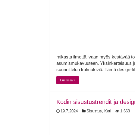
raikasta ilmettä, vaan myös kestävää toi
asumismukavuuteen. Yksinkertaisuus ja 
suunnittelun kulmakiviä. Tämä design-fi
Lue lisää »
Kodin sisustustrendit ja desig
19.7.2024
Sisustus
,
Koti
1,663