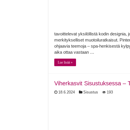
tavoittelevat yksilöllistä kodin designia, 
merkitykselliset muotoiluratkaisut. Pinte
ohjaavia teemoja – spa-henkisestä kylpy
aika ottaa vastaan …
Lue lisää »
Viherkasvit Sisustuksessa – T
18.6.2024
Sisustus
193