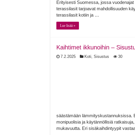
Erityisesti Suomessa, jossa vuodenajat v
terassilasit tarjoavat mahdollisuuden k
terassilasit kotiin ja …
Lue lisää »
Kaihtimet ikkunoihin – Sisustu
7.2.2025
Koti
,
Sisustus
30
säästämään lämmityskustannuksissa. Eri
monipuolisia ja käytännöllisiä ratkaisuja,
mukavuutta. Eri sisäkaihdintyypit vastaav