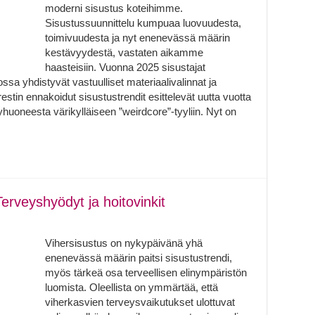
moderni sisustus koteihimme.
Sisustussuunnittelu kumpuaa luovuudesta,
toimivuudesta ja nyt enenevässä määrin
kestävyydestä, vastaten aikamme
haasteisiin. Vuonna 2025 sisustajat
jossa yhdistyvät vastuulliset materiaalivalinnat ja
restin ennakoidut sisustustrendit esittelevät uutta vuotta
huoneesta värikylläiseen ”weirdcore”-tyyliin. Nyt on
erveyshyödyt ja hoitovinkit
Vihersisustus on nykypäivänä yhä
enenevässä määrin paitsi sisustustrendi,
myös tärkeä osa terveellisen elinympäristön
luomista. Oleellista on ymmärtää, että
viherkasvien terveysvaikutukset ulottuvat