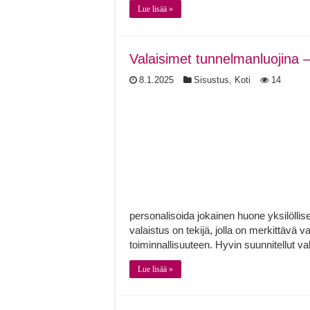
Lue lisää »
Valaisimet tunnelmanluojina 
8.1.2025
Sisustus
,
Koti
14
personalisoida jokainen huone yksilöllis
valaistus on tekijä, jolla on merkittävä v
toiminnallisuuteen. Hyvin suunnitellut v
Lue lisää »