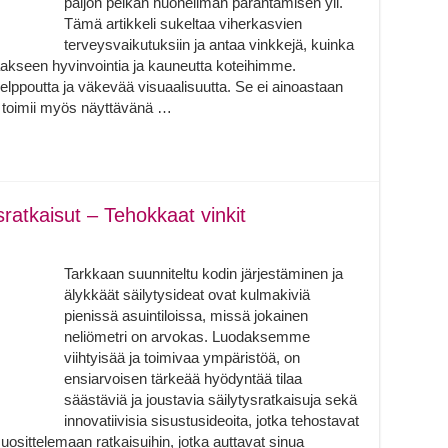
paljon pelkän huoneilman parantamisen yli.
Tämä artikkeli sukeltaa viherkasvien
terveysvaikutuksiin ja antaa vinkkejä, kuinka
aakseen hyvinvointia ja kauneutta koteihimme.
elppoutta ja väkevää visuaalisuutta. Se ei ainoastaan
 toimii myös näyttävänä …
sratkaisut – Tehokkaat vinkit
Tarkkaan suunniteltu kodin järjestäminen ja
älykkäät säilytysideat ovat kulmakiviä
pienissä asuintiloissa, missä jokainen
neliömetri on arvokas. Luodaksemme
viihtyisää ja toimivaa ympäristöä, on
ensiarvoisen tärkeää hyödyntää tilaa
säästäviä ja joustavia säilytysratkaisuja sekä
innovatiivisia sisustusideoita, jotka tehostavat
 suosittelemaan ratkaisuihin, jotka auttavat sinua