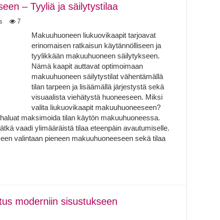
n – Tyyliä ja säilytystilaa
s
7
Makuuhuoneen liukuovikaapit tarjoavat
erinomaisen ratkaisun käytännölliseen ja
tyylikkään makuuhuoneen säilytykseen.
Nämä kaapit auttavat optimoimaan
makuuhuoneen säilytystilat vähentämällä
tilan tarpeen ja lisäämällä järjestystä sekä
visuaalista viehätystä huoneeseen. Miksi
valita liukuovikaapit makuuhuoneeseen?
un haluat maksimoida tilan käytön makuuhuoneessa.
tkä vaadi ylimääräistä tilaa eteenpäin avautumiselle.
seen valintaan pieneen makuuhuoneeseen sekä tilaa
tus moderniin sisustukseen