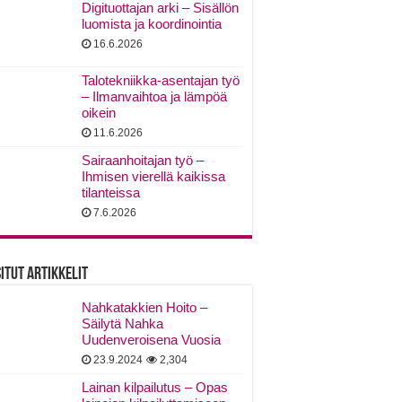
Digituottajan arki – Sisällön
luomista ja koordinointia
16.6.2026
Talotekniikka-asentajan työ
– Ilmanvaihtoa ja lämpöä
oikein
11.6.2026
Sairaanhoitajan työ –
Ihmisen vierellä kaikissa
tilanteissa
7.6.2026
itut Artikkelit
Nahkatakkien Hoito –
Säilytä Nahka
Uudenveroisena Vuosia
23.9.2024
2,304
Lainan kilpailutus – Opas