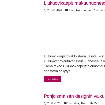
Liukuovikaapit makuuhuoneesee
20.12.2024
Koti
,
Remontointi
,
Sisustu
Liukuovikaapit ovat loistava valinta, k
Liukuovet avautuvat sivusuunnassa, eivä
Tämä tekee liukuovikaapeista erinomai
säästävä säilytys …
Lue lisää »
Pohjoismaisen designin vaiku
23.8.2024
Sisustus
,
Koti
75