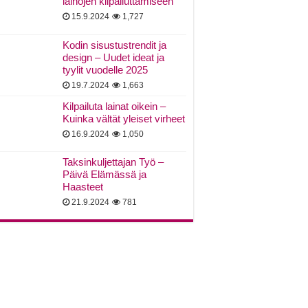
lainojen kilpailuttamiseen
15.9.2024
1,727
Kodin sisustustrendit ja
design – Uudet ideat ja
tyylit vuodelle 2025
19.7.2024
1,663
Kilpailuta lainat oikein –
Kuinka vältät yleiset virheet
16.9.2024
1,050
Taksinkuljettajan Työ –
Päivä Elämässä ja
Haasteet
21.9.2024
781