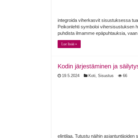
integroida viherkasvit sisustuksessa tu
Peikonlehti symboloi vihersisustuksen h
puhdista ilmamme epäpuhtauksia, vaan
Lue lisää »
Kodin järjestäminen ja säilyty
19.5.2024
Koti
,
Sisustus
66
elintilaa. Tutustu näihin asiantuntijoiden