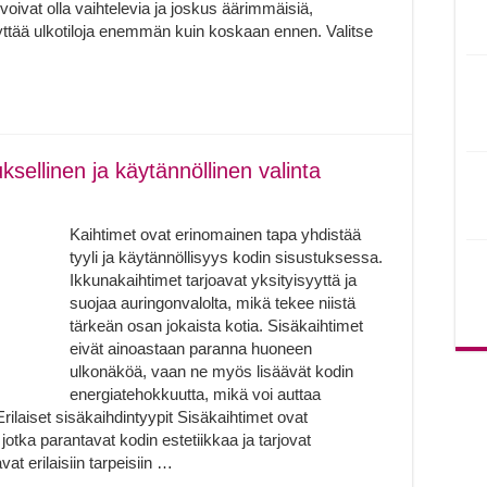
oivat olla vaihtelevia ja joskus äärimmäisiä,
äyttää ulkotiloja enemmän kuin koskaan ennen. Valitse
ksellinen ja käytännöllinen valinta
Kaihtimet ovat erinomainen tapa yhdistää
tyyli ja käytännöllisyys kodin sisustuksessa.
Ikkunakaihtimet tarjoavat yksityisyyttä ja
suojaa auringonvalolta, mikä tekee niistä
tärkeän osan jokaista kotia. Sisäkaihtimet
eivät ainoastaan paranna huoneen
ulkonäköä, vaan ne myös lisäävät kodin
energiatehokkuutta, mikä voi auttaa
laiset sisäkaihdintyypit Sisäkaihtimet ovat
 jotka parantavat kodin estetiikkaa ja tarjovat
at erilaisiin tarpeisiin …