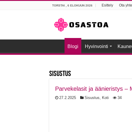
Esittely
Ota yhte
TORSTAI , 6 ELOKUUN 2026
Blogi
Hyvinvointi
Kaune
Sisustus
Parvekelasit ja äänieristys –
27.2.2025
Sisustus
,
Koti
34