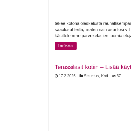
tekee kotona oleskelusta rauhallisempaa
sääolosuhteilta, lisäten näin asuntosi vi
käsittelemme parvekelasien tuomia etuj
Lue lisää »
Terassilasit kotiin – Lisää käy
17.2.2025
Sisustus
,
Koti
37