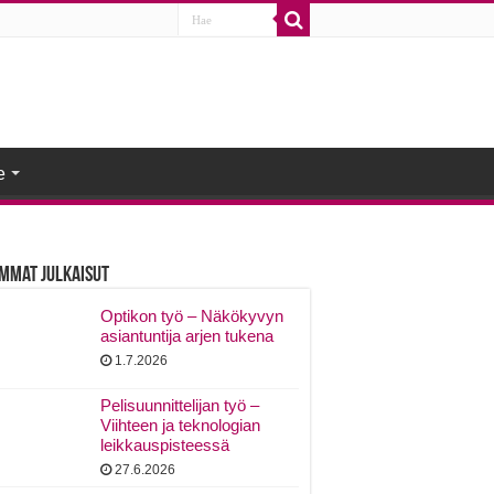
e
mmat Julkaisut
Optikon työ – Näkökyvyn
asiantuntija arjen tukena
1.7.2026
Pelisuunnittelijan työ –
Viihteen ja teknologian
leikkauspisteessä
27.6.2026