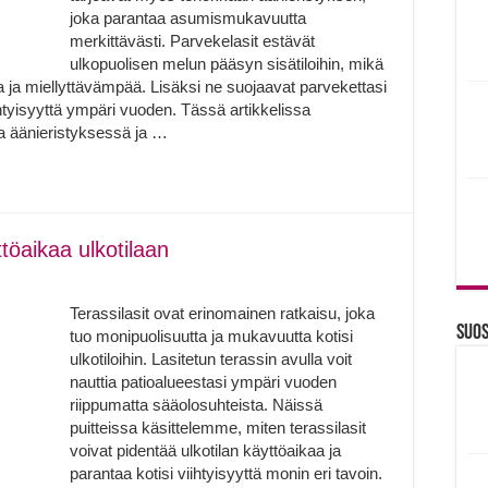
joka parantaa asumismukavuutta
merkittävästi. Parvekelasit estävät
ulkopuolisen melun pääsyn sisätiloihin, mikä
 ja miellyttävämpää. Lisäksi ne suojaavat parvekettasi
ihtyisyyttä ympäri vuoden. Tässä artikkelissa
a äänieristyksessä ja …
ttöaikaa ulkotilaan
Terassilasit ovat erinomainen ratkaisu, joka
Suos
tuo monipuolisuutta ja mukavuutta kotisi
ulkotiloihin. Lasitetun terassin avulla voit
nauttia patioalueestasi ympäri vuoden
riippumatta sääolosuhteista. Näissä
puitteissa käsittelemme, miten terassilasit
voivat pidentää ulkotilan käyttöaikaa ja
parantaa kotisi viihtyisyyttä monin eri tavoin.