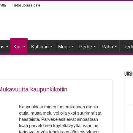
yttä
Tietosuojaseloste
us
Koti
Kulttuuri
Muoti
Perhe
Raha
Tied
Uusi
 Mukavuutta kaupunkikotiin
Kaupunkiasuminen tuo mukanaan monia
etuja, mutta melu voi olla yksi suurimmista
haasteista. Parvekelasit eivät ainoastaan
lisää parvekkeen käytettävyyttä, vaan ne
tarjoavat myös tehokkaan äänieristyksen,