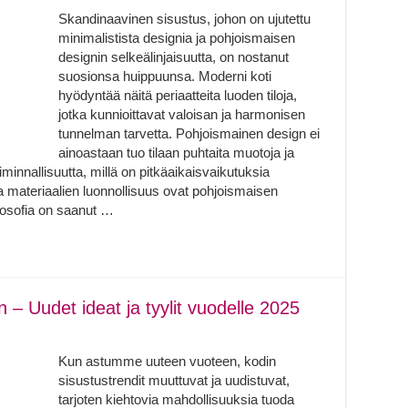
Skandinaavinen sisustus, johon on ujutettu
minimalistista designia ja pohjoismaisen
designin selkeälinjaisuutta, on nostanut
suosionsa huippuunsa. Moderni koti
hyödyntää näitä periaatteita luoden tiloja,
jotka kunnioittavat valoisan ja harmonisen
tunnelman tarvetta. Pohjoismainen design ei
ainoastaan tuo tilaan puhtaita muotoja ja
minnallisuutta, millä on pitkäaikaisvaikutuksia
materiaalien luonnollisuus ovat pohjoismaisen
losofia on saanut …
n – Uudet ideat ja tyylit vuodelle 2025
Kun astumme uuteen vuoteen, kodin
sisustustrendit muuttuvat ja uudistuvat,
tarjoten kiehtovia mahdollisuuksia tuoda