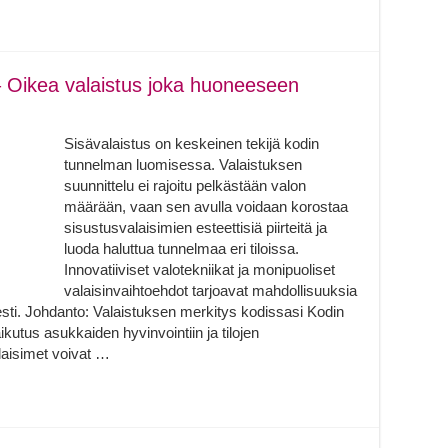
– Oikea valaistus joka huoneeseen
Sisävalaistus on keskeinen tekijä kodin
tunnelman luomisessa. Valaistuksen
suunnittelu ei rajoitu pelkästään valon
määrään, vaan sen avulla voidaan korostaa
sisustusvalaisimien esteettisiä piirteitä ja
luoda haluttua tunnelmaa eri tiloissa.
Innovatiiviset valotekniikat ja monipuoliset
valaisinvaihtoehdot tarjoavat mahdollisuuksia
esti. Johdanto: Valaistuksen merkitys kodissasi Kodin
aikutus asukkaiden hyvinvointiin ja tilojen
alaisimet voivat …