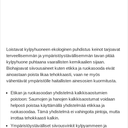
Loistavat kylpyhuoneen ekologinen puhdistus keinot tarjoavat
terveellisemmän ja ympäristöystävällisemmän tavan pitää
kylpyhuone puhtaana vaarallisten kemikaalien sijaan.
Biohajoavat siivousaineet kuten etikka ja ruokasooda eivät
ainoastaan poista likaa tehokkaasti, vaan ne myös
vähentävät ympäristölle haitallisten ainesosien kuormitusta.
Etikan ja ruokasoodan yhdistelmä kalkkisaostumien
poistoon: Saumojen ja hanojen kalkkisaostumat voidaan
helposti poistaa käyttämällä yhdistelmää etikkaa ja
ruokasoodaa. Tämä yhdistelmä ei vahingoita pintoja, mutta
irrottaa tehokkaasti kalkin.
Ympäristöystävälliset siivousvinkit kylpyammeen ja