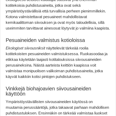
kotitekoisia puhdistusaineita, jotka ovat sekä
ympäristöystävällisiä että turvallisia perheen pienimmillekin.
Kotona valmistettavat pesuaineet mahdollistavat
kemikaalittoman siivouksen ja ovat myös taloudellisia, sillä
useimmiten tarvittavat ainesosat löytyvät jo valmiina kaapista.
Pesuaineiden valmistus kotioloissa
Ekologiset siivousniksit
näyttelevät tärkeää roolia
kotitekoisten pesuaineiden valmistuksessa. Ruokasoodaa ja
etikkaa käytetään laajasti kotitalouksissa siivousaineiden
perusaineksina. Näistä aarteista keittiön kaapissa voit
valmistaa monipuolisen valikoiman puhdistusaineita, jotka
käyvät kaikkiin kotisi pintojen puhdistukseen.
Vinkkejä biohajoavien siivousaineiden
käyttöön
Ympäristöystävällisten siivousaineiden käytössä on
muutamia perussääntöjä, jotka takaavat parhaan mahdollisen
puhdistustuloksen. Ensinnäkin on tärkeää valmistaa liuokset