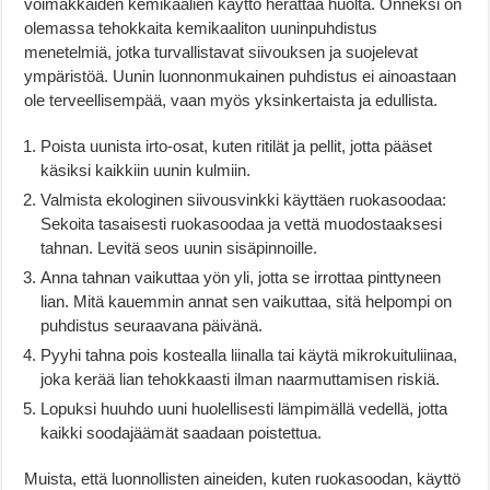
voimakkaiden kemikaalien käyttö herättää huolta. Onneksi on
olemassa tehokkaita kemikaaliton uuninpuhdistus
menetelmiä, jotka turvallistavat siivouksen ja suojelevat
ympäristöä. Uunin luonnonmukainen puhdistus ei ainoastaan
ole terveellisempää, vaan myös yksinkertaista ja edullista.
Poista uunista irto-osat, kuten ritilät ja pellit, jotta pääset
käsiksi kaikkiin uunin kulmiin.
Valmista ekologinen siivousvinkki käyttäen ruokasoodaa:
Sekoita tasaisesti ruokasoodaa ja vettä muodostaaksesi
tahnan. Levitä seos uunin sisäpinnoille.
Anna tahnan vaikuttaa yön yli, jotta se irrottaa pinttyneen
lian. Mitä kauemmin annat sen vaikuttaa, sitä helpompi on
puhdistus seuraavana päivänä.
Pyyhi tahna pois kostealla liinalla tai käytä mikrokuituliinaa,
joka kerää lian tehokkaasti ilman naarmuttamisen riskiä.
Lopuksi huuhdo uuni huolellisesti lämpimällä vedellä, jotta
kaikki soodajäämät saadaan poistettua.
Muista, että luonnollisten aineiden, kuten ruokasoodan, käyttö