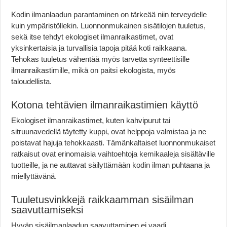
Kodin ilmanlaadun parantaminen on tärkeää niin terveydelle
kuin ympäristöllekin. Luonnonmukainen sisätilojen tuuletus,
sekä itse tehdyt ekologiset ilmanraikastimet, ovat
yksinkertaisia ja turvallisia tapoja pitää koti raikkaana.
Tehokas tuuletus vähentää myös tarvetta synteettisille
ilmanraikastimille, mikä on paitsi ekologista, myös
taloudellista.
Kotona tehtävien ilmanraikastimien käyttö
Ekologiset ilmanraikastimet, kuten kahvipurut tai
sitruunavedellä täytetty kuppi, ovat helppoja valmistaa ja ne
poistavat hajuja tehokkaasti. Tämänkaltaiset luonnonmukaiset
ratkaisut ovat erinomaisia vaihtoehtoja kemikaaleja sisältäville
tuotteille, ja ne auttavat säilyttämään kodin ilman puhtaana ja
miellyttävänä.
Tuuletusvinkkejä raikkaamman sisäilman
saavuttamiseksi
Hyvän sisäilmanlaadun saavuttaminen ei vaadi