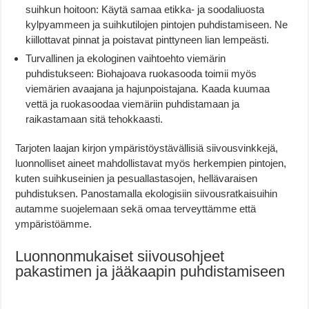
suihkun hoitoon: Käytä samaa etikka- ja soodaliuosta
kylpyammeen ja suihkutilojen pintojen puhdistamiseen. Ne
kiillottavat pinnat ja poistavat pinttyneen lian lempeästi.
Turvallinen ja ekologinen vaihtoehto viemärin
puhdistukseen: Biohajoava ruokasooda toimii myös
viemärien avaajana ja hajunpoistajana. Kaada kuumaa
vettä ja ruokasoodaa viemäriin puhdistamaan ja
raikastamaan sitä tehokkaasti.
Tarjoten laajan kirjon ympäristöystävällisiä siivousvinkkejä,
luonnolliset aineet mahdollistavat myös herkempien pintojen,
kuten suihkuseinien ja pesuallastasojen, hellävaraisen
puhdistuksen. Panostamalla ekologisiin siivousratkaisuihin
autamme suojelemaan sekä omaa terveyttämme että
ympäristöämme.
Luonnonmukaiset siivousohjeet
pakastimen ja jääkaapin puhdistamiseen