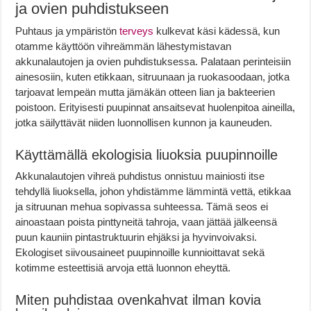
ja ovien puhdistukseen
Puhtaus ja ympäristön
terveys
kulkevat käsi kädessä, kun
otamme käyttöön vihreämmän lähestymistavan
akkunalautojen ja ovien puhdistuksessa. Palataan perinteisiin
ainesosiin, kuten etikkaan, sitruunaan ja ruokasoodaan, jotka
tarjoavat lempeän mutta jämäkän otteen lian ja bakteerien
poistoon. Erityisesti puupinnat ansaitsevat huolenpitoa aineilla,
jotka säilyttävät niiden luonnollisen kunnon ja kauneuden.
Käyttämällä ekologisia liuoksia puupinnoille
Akkunalautojen vihreä puhdistus onnistuu mainiosti itse
tehdyllä liuoksella, johon yhdistämme lämmintä vettä, etikkaa
ja sitruunan mehua sopivassa suhteessa. Tämä seos ei
ainoastaan poista pinttyneitä tahroja, vaan jättää jälkeensä
puun kauniin pintastruktuurin ehjäksi ja hyvinvoivaksi.
Ekologiset siivousaineet puupinnoille kunnioittavat sekä
kotimme esteettisiä arvoja että luonnon eheyttä.
Miten puhdistaa ovenkahvat ilman kovia