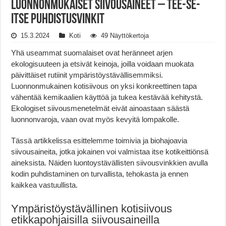
Luonnonmukaiset Siivousaineet – Tee-Se-
Itse Puhdistusvinkit
15.3.2024
Koti
49 Näyttökertoja
Yhä useammat suomalaiset ovat heränneet arjen
ekologisuuteen ja etsivät keinoja, joilla voidaan muokata
päivittäiset rutiinit ympäristöystävällisemmiksi.
Luonnonmukainen kotisiivous on yksi konkreettinen tapa
vähentää kemikaalien käyttöä ja tukea kestävää kehitystä.
Ekologiset siivousmenetelmät eivät ainoastaan säästä
luonnonvaroja, vaan ovat myös kevyitä lompakolle.
Tässä artikkelissa esittelemme toimivia ja biohajoavia
siivousaineita, jotka jokainen voi valmistaa itse kotikeittiönsä
aineksista. Näiden luontoystävällisten siivousvinkkien avulla
kodin puhdistaminen on turvallista, tehokasta ja ennen
kaikkea vastuullista.
Ympäristöystävällinen kotisiivous
etikkapohjaisilla siivousaineilla