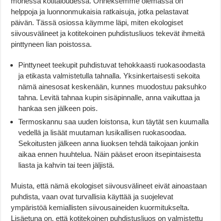
monessa kotitaloudessa. Onneksemme olemassa on
helppoja ja luonnonmukaisia ratkaisuja, jotka pelastavat
päivän. Tässä osiossa käymme läpi, miten ekologiset
siivousvälineet ja kotitekoinen puhdistusliuos tekevät ihmeitä
pinttyneen lian poistossa.
Pinttyneet teekupit puhdistuvat tehokkaasti ruokasoodasta
ja etikasta valmistetulla tahnalla. Yksinkertaisesti sekoita
nämä ainesosat keskenään, kunnes muodostuu paksuhko
tahna. Levitä tahnaa kupin sisäpinnalle, anna vaikuttaa ja
hankaa sen jälkeen pois.
Termoskannu saa uuden loistonsa, kun täytät sen kuumalla
vedellä ja lisäät muutaman lusikallisen ruokasoodaa.
Sekoitusten jälkeen anna liuoksen tehdä taikojaan jonkin
aikaa ennen huuhtelua. Näin pääset eroon itsepintaisesta
liasta ja kahvin tai teen jäljistä.
Muista, että nämä ekologiset siivousvälineet eivät ainoastaan
puhdista, vaan ovat turvallisia käyttää ja suojelevat
ympäristöä kemiallisten siivousaineiden kuormitukselta.
Lisäetuna on, että kotitekoinen puhdistusliuos on valmistettu