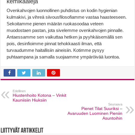
kemikaaleja
Ovenkahvojen luonnollinen puhdistus on kodin hygienian
kulmakivi, ja vihreä siivousfilosofiamme vastaa haasteeseen.
Sekoitamme pienen määrän ruokasoodaa veteen
muodostaen pastan, jota sivelemme ovenkahvojen pinnalle.
Antaessamme sen vaikuttaa hetken ja pyyhkäisemällä sen
pois, desinfioimme pinnat tehokkaasti ilman, että
turvaudumme haitallisiin aineisiin. Kotimme pysyy
puhtaampana ja samalla suojaamme ympäröivää luontoa.
Edellinen
Hiustenhoito Kotona – Vinkit
Kauniisiin Hiuksiin
Seuraava
Pienet Tilat Suuriksi –
Avaruuden Luominen Pieniin
Asuntoihin
Liittyvät artikkelit