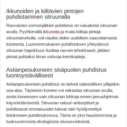
Ikkunoiden ja kiiltävien pintojen
puhdistaminen sitruunalla
Rasvaisten sormenjälkien puhdistus on vaivatonta sitruunan
avulla. Pyyhkimällä
ikkunoita
ja muita kiiltoja pintoja
sitruunamehulla, voit nauttia niiden uudelleen saavuttamasta
loisteesta. Luonnonmukaisen puhdistuksen yhteydessä
sitruunan hapokkuus liuottaa rasvan tehokkaasti, jättäen
pinnat puhtaiksi ilman vahvoja kemikaaleja.
Astianpesukoneen sisäpuolen puhdistus
luontoystävällisesti
Astianpesukoneen puhdistus on tärkeä säännöllisen ylläpidon
osa-alue. Täyteisen koneen voi raikastaa sitruunan avulla;
aseta koneeseen vain sitruunan lohkoja ennen pesuohjelman
käynnistämisestä. Sitruunan natuuri antiseptiset ja
puhdistavat ominaisuudet tulevat näin hyödynnettyä
tiskikoneen puhdistuksessa. Tämä on yksi hauskimmista ja
tuoksuvimmista ekologisista siivousvinkeistä.