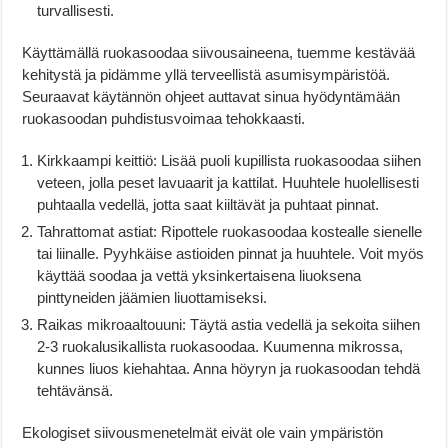
turvallisesti.
Käyttämällä ruokasoodaa siivousaineena, tuemme kestävää
kehitystä ja pidämme yllä terveellistä asumisympäristöä.
Seuraavat käytännön ohjeet auttavat sinua hyödyntämään
ruokasoodan puhdistusvoimaa tehokkaasti.
Kirkkaampi keittiö: Lisää puoli kupillista ruokasoodaa siihen
veteen, jolla peset lavuaarit ja kattilat. Huuhtele huolellisesti
puhtaalla vedellä, jotta saat kiiltävät ja puhtaat pinnat.
Tahrattomat astiat: Ripottele ruokasoodaa kostealle sienelle
tai liinalle. Pyyhkäise astioiden pinnat ja huuhtele. Voit myös
käyttää soodaa ja vettä yksinkertaisena liuoksena
pinttyneiden jäämien liuottamiseksi.
Raikas mikroaaltouuni: Täytä astia vedellä ja sekoita siihen
2-3 ruokalusikallista ruokasoodaa. Kuumenna mikrossa,
kunnes liuos kiehahtaa. Anna höyryn ja ruokasoodan tehdä
tehtävänsä.
Ekologiset siivousmenetelmät eivät ole vain ympäristön