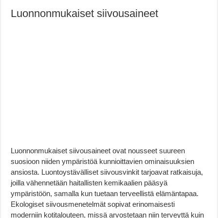
Luonnonmukaiset siivousaineet
Luonnonmukaiset siivousaineet ovat nousseet suureen
suosioon niiden ympäristöä kunnioittavien ominaisuuksien
ansiosta. Luontoystävälliset siivousvinkit tarjoavat ratkaisuja,
joilla vähennetään haitallisten kemikaalien pääsyä
ympäristöön, samalla kun tuetaan terveellistä elämäntapaa.
Ekologiset siivousmenetelmät sopivat erinomaisesti
moderniin kotitalouteen, missä arvostetaan niin terveyttä kuin