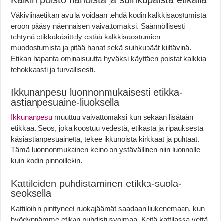
Kalkin poisto hanoista ja suihkupäistä etikalla
Väkiviinaetikan avulla voidaan tehdä kodin kalkkisaostumista
eroon pääsy näennäisen vaivattomaksi. Säännöllisesti
tehtynä etikkakäsittely estää kalkkisaostumien
muodostumista ja pitää hanat sekä suihkupäät kiiltävinä.
Etikan hapanta ominaisuutta hyväksi käyttäen poistat kalkkia
tehokkaasti ja turvallisesti.
Ikkunanpesu luonnonmukaisesti etikka-
astianpesuaine-liuoksella
Ikkunanpesu
muuttuu vaivattomaksi kun sekaan lisätään
etikkaa. Seos, joka koostuu vedestä, etikasta ja ripauksesta
käsiastianpesuainetta, tekee ikkunoista kirkkaat ja puhtaat.
Tämä luonnonmukainen keino on ystävällinen niin luonnolle
kuin kodin pinnoillekin.
Kattiloiden puhdistaminen etikka-suola-
seoksella
Kattiloihin pinttyneet ruokajäämät saadaan liukenemaan, kun
hyödynnämme etikan puhdistusvoimaa. Keitä kattilassa vettä