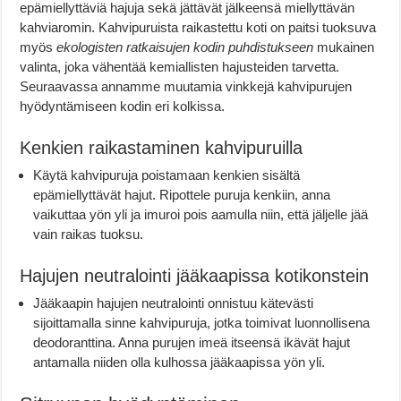
epämiellyttäviä hajuja sekä jättävät jälkeensä miellyttävän
kahviaromin. Kahvipuruista raikastettu koti on paitsi tuoksuva
myös
ekologisten ratkaisujen kodin puhdistukseen
mukainen
valinta, joka vähentää kemiallisten hajusteiden tarvetta.
Seuraavassa annamme muutamia vinkkejä kahvipurujen
hyödyntämiseen kodin eri kolkissa.
Kenkien raikastaminen kahvipuruilla
Käytä kahvipuruja poistamaan kenkien sisältä
epämiellyttävät hajut. Ripottele puruja kenkiin, anna
vaikuttaa yön yli ja imuroi pois aamulla niin, että jäljelle jää
vain raikas tuoksu.
Hajujen neutralointi jääkaapissa kotikonstein
Jääkaapin hajujen neutralointi onnistuu kätevästi
sijoittamalla sinne kahvipuruja, jotka toimivat luonnollisena
deodoranttina. Anna purujen imeä itseensä ikävät hajut
antamalla niiden olla kulhossa jääkaapissa yön yli.