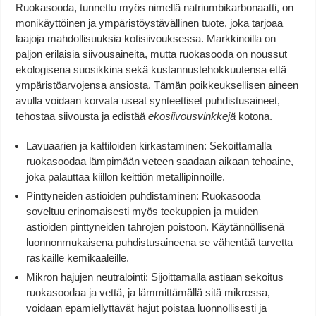
Ruokasooda, tunnettu myös nimellä natriumbikarbonaatti, on
monikäyttöinen ja ympäristöystävällinen tuote, joka tarjoaa
laajoja mahdollisuuksia kotisiivouksessa. Markkinoilla on
paljon erilaisia siivousaineita, mutta ruokasooda on noussut
ekologisena suosikkina sekä kustannustehokkuutensa että
ympäristöarvojensa ansiosta. Tämän poikkeuksellisen aineen
avulla voidaan korvata useat synteettiset puhdistusaineet,
tehostaa siivousta ja edistää
ekosiivousvinkkejä
kotona.
Lavuaarien ja kattiloiden kirkastaminen: Sekoittamalla
ruokasoodaa lämpimään veteen saadaan aikaan tehoaine,
joka palauttaa kiillon keittiön metallipinnoille.
Pinttyneiden astioiden puhdistaminen: Ruokasooda
soveltuu erinomaisesti myös teekuppien ja muiden
astioiden pinttyneiden tahrojen poistoon. Käytännöllisenä
luonnonmukaisena puhdistusaineena se vähentää tarvetta
raskaille kemikaaleille.
Mikron hajujen neutralointi: Sijoittamalla astiaan sekoitus
ruokasoodaa ja vettä, ja lämmittämällä sitä mikrossa,
voidaan epämiellyttävät hajut poistaa luonnollisesti ja