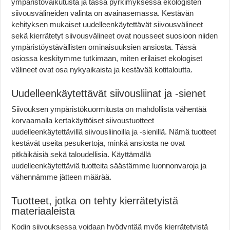
ympäristövaikutusta ja tässä pyrkimyksessä ekologisten
siivousvälineiden valinta on avainasemassa. Kestävän
kehityksen mukaiset uudelleenkäytettävät siivousvälineet
sekä kierrätetyt siivousvälineet ovat nousseet suosioon niiden
ympäristöystävällisten ominaisuuksien ansiosta. Tässä
osiossa keskitymme tutkimaan, miten erilaiset ekologiset
välineet ovat osa nykyaikaista ja kestävää kotitaloutta.
Uudelleenkäytettävät siivousliinat ja -sienet
Siivouksen ympäristökuormitusta on mahdollista vähentää
korvaamalla kertakäyttöiset siivoustuotteet
uudelleenkäytettävillä siivousliinoilla ja -sienillä. Nämä tuotteet
kestävät useita pesukertoja, minkä ansiosta ne ovat
pitkäikäisiä sekä taloudellisia. Käyttämällä
uudelleenkäytettäviä tuotteita säästämme luonnonvaroja ja
vähennämme jätteen määrää.
Tuotteet, jotka on tehty kierrätetyistä
materiaaleista
Kodin siivouksessa voidaan hyödyntää myös kierrätetyistä