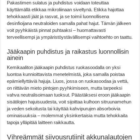
Pakastimen sulatus ja puhdistus voidaan toteuttaa
käyttämällä etikkaa mikroliinaan siveltynä. Etikka hajottaa
tehokkaasti jäät ja rasvat, ja se toimii luonnollisena
desinfioijana neutraloiden samalla pahat hajut. Tämän jälkeen
voit pyyhkäistä pinnat puhtaaksi – huomattavasti
terveellisempi ja ympäristöystävällisempi vaihtoehto on taattu.
Jääkaapin puhdistus ja raikastus luonnollisin
ainein
Kemikaaliton jääkaapin puhdistus ruokasoodalla on yksi
luontoa kunnioittavista menetelmistä, joka samalla poistaa
epämiellyttäviä hajuja. Liuos, jossa on ruokasoodaa ja vettä,
on riittävän mieto pintojen pyyhkimiseen, mutta tarpeeksi
vahva neutralisoimaan tuoksut. Päästäksesi eroon jääkaapin
sisätilojen hajuisuudesta, voit sijoittaa kulhoon sitruunamehun
ja veden sekoitusta tai käyttää kahvipurujen absorboivia
ominaisuuksia – molemmat yksinkertaisia mutta tehokkaita
tapoja ylläpitää laitteen raikkautta.
Vihreämmät siivousrutiinit akkunalautojen