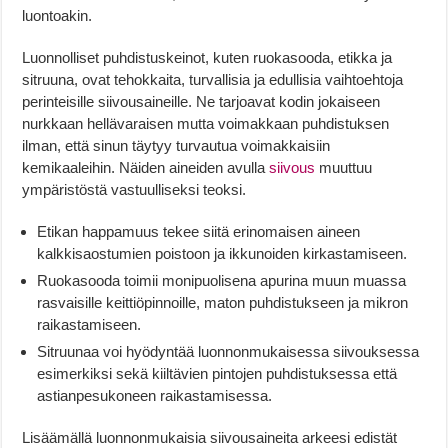
luontoakin.
Luonnolliset puhdistuskeinot, kuten ruokasooda, etikka ja
sitruuna, ovat tehokkaita, turvallisia ja edullisia vaihtoehtoja
perinteisille siivousaineille. Ne tarjoavat kodin jokaiseen
nurkkaan hellävaraisen mutta voimakkaan puhdistuksen
ilman, että sinun täytyy turvautua voimakkaisiin
kemikaaleihin. Näiden aineiden avulla
siivous
muuttuu
ympäristöstä vastuulliseksi teoksi.
Etikan happamuus tekee siitä erinomaisen aineen
kalkkisaostumien poistoon ja ikkunoiden kirkastamiseen.
Ruokasooda toimii monipuolisena apurina muun muassa
rasvaisille keittiöpinnoille, maton puhdistukseen ja mikron
raikastamiseen.
Sitruunaa voi hyödyntää luonnonmukaisessa siivouksessa
esimerkiksi sekä kiiltävien pintojen puhdistuksessa että
astianpesukoneen raikastamisessa.
Lisäämällä luonnonmukaisia siivousaineita arkeesi edistät