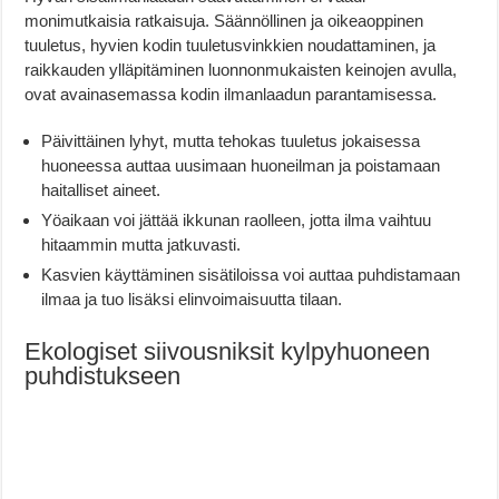
monimutkaisia ratkaisuja. Säännöllinen ja oikeaoppinen
tuuletus, hyvien kodin tuuletusvinkkien noudattaminen, ja
raikkauden ylläpitäminen luonnonmukaisten keinojen avulla,
ovat avainasemassa kodin ilmanlaadun parantamisessa.
Päivittäinen lyhyt, mutta tehokas tuuletus jokaisessa
huoneessa auttaa uusimaan huoneilman ja poistamaan
haitalliset aineet.
Yöaikaan voi jättää ikkunan raolleen, jotta ilma vaihtuu
hitaammin mutta jatkuvasti.
Kasvien käyttäminen sisätiloissa voi auttaa puhdistamaan
ilmaa ja tuo lisäksi elinvoimaisuutta tilaan.
Ekologiset siivousniksit kylpyhuoneen
puhdistukseen