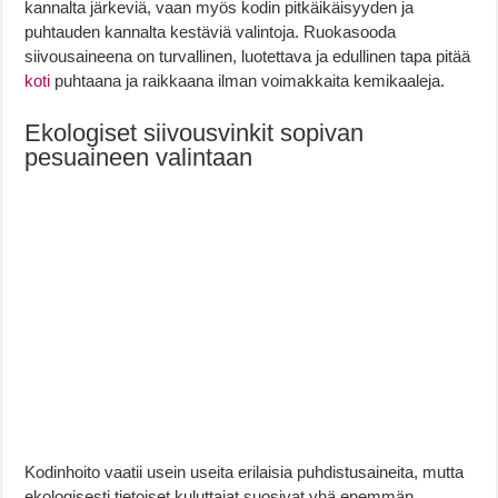
kannalta järkeviä, vaan myös kodin pitkäikäisyyden ja
puhtauden kannalta kestäviä valintoja. Ruokasooda
siivousaineena on turvallinen, luotettava ja edullinen tapa pitää
koti
puhtaana ja raikkaana ilman voimakkaita kemikaaleja.
Ekologiset siivousvinkit sopivan
pesuaineen valintaan
Kodinhoito vaatii usein useita erilaisia puhdistusaineita, mutta
ekologisesti tietoiset kuluttajat suosivat yhä enemmän