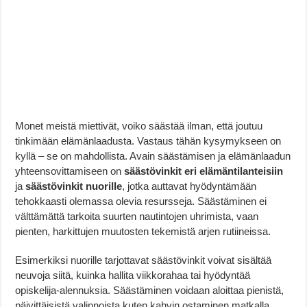
Monet meistä miettivät, voiko säästää ilman, että joutuu
tinkimään elämänlaadusta. Vastaus tähän kysymykseen on
kyllä – se on mahdollista. Avain säästämisen ja elämänlaadun
yhteensovittamiseen on
säästövinkit eri elämäntilanteisiin
ja
säästövinkit nuorille
, jotka auttavat hyödyntämään
tehokkaasti olemassa olevia resursseja. Säästäminen ei
välttämättä tarkoita suurten nautintojen uhrimista, vaan
pienten, harkittujen muutosten tekemistä arjen rutiineissa.
Esimerkiksi nuorille tarjottavat säästövinkit voivat sisältää
neuvoja siitä, kuinka hallita viikkorahaa tai hyödyntää
opiskelija-alennuksia. Säästäminen voidaan aloittaa pienistä,
päivittäisistä valinnoista kuten kahvin ostaminen matkalla