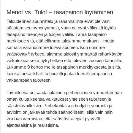
Menot vs. Tulot – tasapainon löytäminen
Taloudellinen suunnittelu ja rahanhallinta eivät ole vain
säästämisen synonyymejä, vaan ne ovat välineitä löytää
tasapaino menojen ja tulojen välille. Tämä tasapaino
merkitsee sitä, että elämme tulojemme mukaan – mutta
samalla varaudumme tulevaisuuteen. Kun opimme
säästövinkit arkeen
, alamme aidosti ymmärtää rahankäytön
vaikutuksia sekä nykyhetken että tulevien vuosien kannalta.
Lukumme
9
kertoo meille tasapainon merkityksestä ja siitä,
kuinka tarkasti hallittu budjetti johtaa turvallisempaan ja
vakaampaan talouteen.
Tavoitteena on saada jokainen perheenjäsen ymmärtämään
oman kulutuksensa vaikutukset yhteiseen talouteen ja
säästötavoitteisiin. Perhekohtaisen budjetin seuranta ja
arviointi on järkevää tehdä säännöllisesti, sillä vain näin
voidaan varmistaa, että säästöstrategiat pysyvät
ajantasaisina ja realistisina.