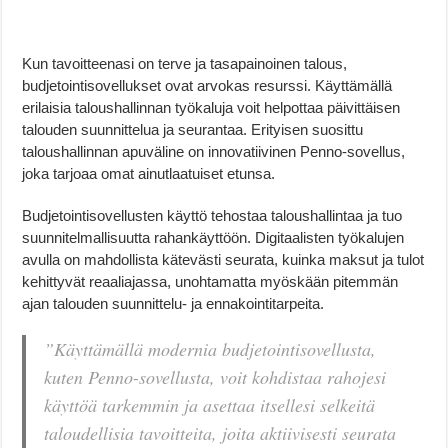
Kun tavoitteenasi on terve ja tasapainoinen talous,
budjetointisovellukset ovat arvokas resurssi. Käyttämällä
erilaisia taloushallinnan työkaluja voit helpottaa päivittäisen
talouden suunnittelua ja seurantaa. Erityisen suosittu
taloushallinnan apuväline on innovatiivinen Penno-sovellus,
joka tarjoaa omat ainutlaatuiset etunsa.
Budjetointisovellusten käyttö tehostaa taloushallintaa ja tuo
suunnitelmallisuutta rahankäyttöön. Digitaalisten työkalujen
avulla on mahdollista kätevästi seurata, kuinka maksut ja tulot
kehittyvät reaaliajassa, unohtamatta myöskään pitemmän
ajan talouden suunnittelu- ja ennakointitarpeita.
”Käyttämällä modernia budjetointisovellusta,
kuten Penno-sovellusta, voit kohdistaa rahojesi
käyttöä tarkemmin ja asettaa itsellesi selkeitä
taloudellisia tavoitteita, joita aktiivisesti seurata