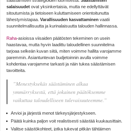
säästämisen strategioiden luomisesta.
Säästämisen
salaisuudet
ovat yksinkertaisia, mutta ne edellyttävät
sitoutumista ja tietoiseen kuluttamiseen orientoitunutta
lähestymistapaa.
Varallisuuden kasvattaminen
vaatii
suunnitelmallisuutta ja kurinalaisuutta talouden hallinnassa.
Raha
-asioissa viisaiden päätösten tekeminen on usein
haastavaa, mutta hyvin laadittu taloudellinen suunnitelma
tarjoaa selkeän kuvan siitä, miten voimme hallita varojamme
paremmin. Asiantuntevan budjetoinnin avulla voimme
kohdentaa varojamme tarkasti ja näin tukea säästämisen
tavoitteita.
”Menestyksekäs säästäminen alkaa
ymmärryksestä, että jokainen päätöksemme
vaikuttaa taloudelliseen tulevaisuuteemme.”
Arvioi ja järjestä menot tärkeysjärjestykseen.
Päätä kuinka paljon voit realistisesti säästää kuukausittain.
Valitse säästökohteet, jotka tukevat pitkän tähtäimen