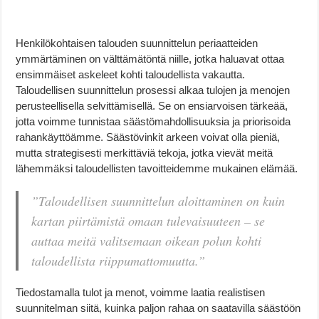
Henkilökohtaisen talouden suunnittelun periaatteiden
ymmärtäminen on välttämätöntä niille, jotka haluavat ottaa
ensimmäiset askeleet kohti taloudellista vakautta.
Taloudellisen suunnittelun prosessi alkaa tulojen ja menojen
perusteellisella selvittämisellä. Se on ensiarvoisen tärkeää,
jotta voimme tunnistaa säästömahdollisuuksia ja priorisoida
rahankäyttöämme. Säästövinkit arkeen voivat olla pieniä,
mutta strategisesti merkittäviä tekoja, jotka vievät meitä
lähemmäksi taloudellisten tavoitteidemme mukainen elämää.
”Taloudellisen suunnittelun aloittaminen on kuin
kartan piirtämistä omaan tulevaisuuteen – se
auttaa meitä valitsemaan oikean polun kohti
taloudellista riippumattomuutta.”
Tiedostamalla tulot ja menot, voimme laatia realistisen
suunnitelman siitä, kuinka paljon rahaa on saatavilla säästöön