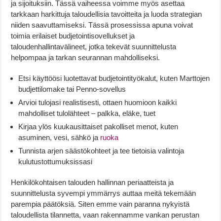
ja sijoituksiin. Tässä vaiheessa voimme myös asettaa
tarkkaan harkittuja taloudellisia tavoitteita ja luoda strategian
niiden saavuttamiseksi. Tässä prosessissa apuna voivat
toimia erilaiset budjetointisovellukset ja
taloudenhallintavälineet, jotka tekevät suunnittelusta
helpompaa ja tarkan seurannan mahdolliseksi.
Etsi käyttöösi luotettavat budjetointityökalut, kuten Marttojen
budjettilomake tai Penno-sovellus
Arvioi tulojasi realistisesti, ottaen huomioon kaikki
mahdolliset tulolähteet – palkka, eläke, tuet
Kirjaa ylös kuukausittaiset pakolliset menot, kuten
asuminen, vesi, sähkö ja
ruoka
Tunnista arjen säästökohteet ja tee tietoisia valintoja
kulutustottumuksissasi
Henkilökohtaisen talouden hallinnan periaatteista ja
suunnittelusta syvempi ymmärrys auttaa meitä tekemään
parempia päätöksiä. Siten emme vain paranna nykyistä
taloudellista tilannetta, vaan rakennamme vankan perustan