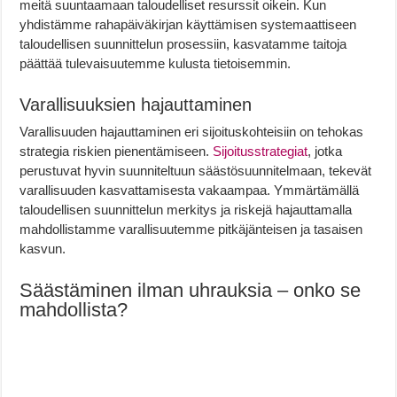
meitä suuntaamaan taloudelliset resurssit oikein. Kun
yhdistämme rahapäiväkirjan käyttämisen systemaattiseen
taloudellisen suunnittelun prosessiin, kasvatamme taitoja
päättää tulevaisuutemme kulusta tietoisemmin.
Varallisuuksien hajauttaminen
Varallisuuden hajauttaminen eri sijoituskohteisiin on tehokas
strategia riskien pienentämiseen.
Sijoitusstrategiat
, jotka
perustuvat hyvin suunniteltuun säästösuunnitelmaan, tekevät
varallisuuden kasvattamisesta vakaampaa. Ymmärtämällä
taloudellisen suunnittelun merkitys ja riskejä hajauttamalla
mahdollistamme varallisuutemme pitkäjänteisen ja tasaisen
kasvun.
Säästäminen ilman uhrauksia – onko se
mahdollista?