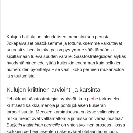
Kulujen hallinta on taloudellisen menestyksen perusta.
Jokapäiväiset päätöksemme ja tottumuksemme vaikuttavat
suuresti siihen, kuinka paljon pystymme säästämään ja
sijoittamaan tulevaisuuden varalle. Säästöstrategioiden älykäs
hyödyntäminen edellyttää kuitenkin enemmän kuin pelkkien
numeroiden pyörittelyä – se vaatii koko perheen mukanaoloa
ja sitoutumista.
Kulujen kriittinen arviointi ja karsinta
Tehokkaat säästöstrategiat syntyvät, kun
perhe
tarkastelee
kriittisesti kaikkia menoja ja pohtii jokaisen kuluerän
tarpeellisuutta. Menojen karsimisessa on kyse valinnoista:
mitkä menot ovat välttämättömiä ja missä on varaa joustaa?
Budjetin laatiminen perheille
on yhteistyöllinen prosessi, jossa
kaikkien perheenjäsenten näkemykset otetaan huomioon.