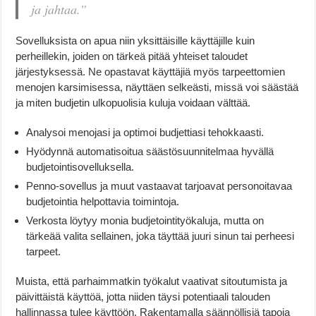
ja jahtaa.”
Sovelluksista on apua niin yksittäisille käyttäjille kuin
perheillekin, joiden on tärkeä pitää yhteiset taloudet
järjestyksessä. Ne opastavat käyttäjiä myös tarpeettomien
menojen karsimisessa, näyttäen selkeästi, missä voi säästää
ja miten budjetin ulkopuolisia kuluja voidaan välttää.
Analysoi menojasi ja optimoi budjettiasi tehokkaasti.
Hyödynnä automatisoitua säästösuunnitelmaa hyvällä
budjetointisovelluksella.
Penno-sovellus ja muut vastaavat tarjoavat personoitavaa
budjetointia helpottavia toimintoja.
Verkosta löytyy monia budjetointityökaluja, mutta on
tärkeää valita sellainen, joka täyttää juuri sinun tai perheesi
tarpeet.
Muista, että parhaimmatkin työkalut vaativat sitoutumista ja
päivittäistä käyttöä, jotta niiden täysi potentiaali talouden
hallinnassa tulee käyttöön. Rakentamalla säännöllisiä tapoja