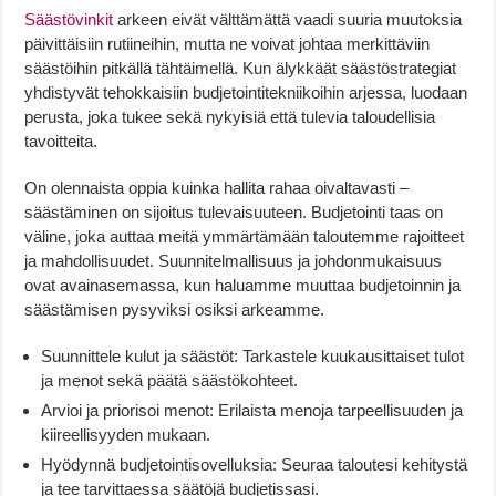
Säästövinkit
arkeen eivät välttämättä vaadi suuria muutoksia
päivittäisiin rutiineihin, mutta ne voivat johtaa merkittäviin
säästöihin pitkällä tähtäimellä. Kun älykkäät säästöstrategiat
yhdistyvät tehokkaisiin budjetointitekniikoihin arjessa, luodaan
perusta, joka tukee sekä nykyisiä että tulevia taloudellisia
tavoitteita.
On olennaista oppia kuinka hallita rahaa oivaltavasti –
säästäminen on sijoitus tulevaisuuteen. Budjetointi taas on
väline, joka auttaa meitä ymmärtämään taloutemme rajoitteet
ja mahdollisuudet. Suunnitelmallisuus ja johdonmukaisuus
ovat avainasemassa, kun haluamme muuttaa budjetoinnin ja
säästämisen pysyviksi osiksi arkeamme.
Suunnittele kulut ja säästöt: Tarkastele kuukausittaiset tulot
ja menot sekä päätä säästökohteet.
Arvioi ja priorisoi menot: Erilaista menoja tarpeellisuuden ja
kiireellisyyden mukaan.
Hyödynnä budjetointisovelluksia: Seuraa taloutesi kehitystä
ja tee tarvittaessa säätöjä budjetissasi.