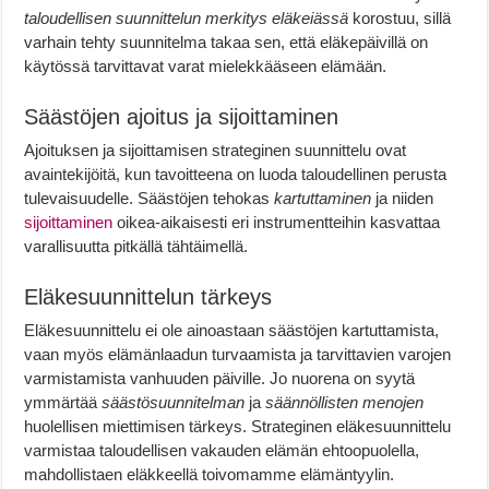
taloudellisen suunnittelun merkitys eläkeiässä
korostuu, sillä
varhain tehty suunnitelma takaa sen, että eläkepäivillä on
käytössä tarvittavat varat mielekkääseen elämään.
Säästöjen ajoitus ja sijoittaminen
Ajoituksen ja sijoittamisen strateginen suunnittelu ovat
avaintekijöitä, kun tavoitteena on luoda taloudellinen perusta
tulevaisuudelle. Säästöjen tehokas
kartuttaminen
ja niiden
sijoittaminen
oikea-aikaisesti eri instrumentteihin kasvattaa
varallisuutta pitkällä tähtäimellä.
Eläkesuunnittelun tärkeys
Eläkesuunnittelu ei ole ainoastaan säästöjen kartuttamista,
vaan myös elämänlaadun turvaamista ja tarvittavien varojen
varmistamista vanhuuden päiville. Jo nuorena on syytä
ymmärtää
säästösuunnitelman
ja
säännöllisten menojen
huolellisen miettimisen tärkeys. Strateginen eläkesuunnittelu
varmistaa taloudellisen vakauden elämän ehtoopuolella,
mahdollistaen eläkkeellä toivomamme elämäntyylin.