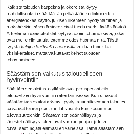
Kaikista talouden kaapeista ja lokeroista löytyy
mahdollisuuksia säästää. Jo pelkästään kodinkoneiden
energiatehokas käyttö, julkisen liikenteen hyödyntäminen ja
ruokahävikin vähentäminen voivat tuoda merkittävää säästöä.
Arkielämän säästökohdat löytyvät usein tottumuksista, jotka
ovat meille niin tuttuja, ettemme edes huomaa niitä. Tästä
syystä
kulujen kriittisellä arvioinnilla
voidaan tunnistaa
yksinkertaiset, mutta vaikuttavat keinot talouden
tehostamiseen.
Säästämisen vaikutus taloudelliseen
hyvinvointiin
Säästämisen aloitus ja ylläpito ovat perusperiaatteita
taloudellisen hyvinvoinnin rakentamisessa. Kun omaksut
säästämisen osaksi arkeasi, pystyt suunnittelemaan taloutesi
turvaavat toimenpiteet niin lähivuosille kuin kauemmas
tulevaisuuteenkin. Säästämisen säännöllisyys ja
järjestelmällisyys rakentavat vankan pohjan, jolle voit
turvallisesti nojata elämäsi eri vaiheissa. Tämä säästämisen