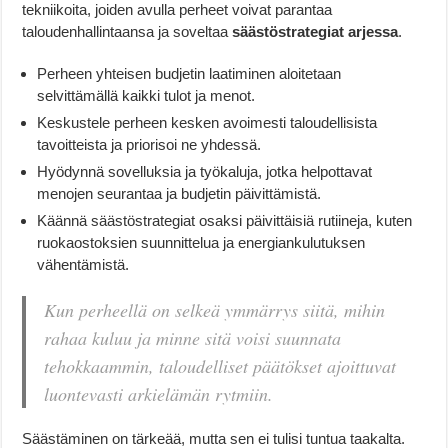
tekniikoita, joiden avulla perheet voivat parantaa
taloudenhallintaansa ja soveltaa
säästöstrategiat arjessa
.
Perheen yhteisen budjetin laatiminen aloitetaan
selvittämällä kaikki tulot ja menot.
Keskustele perheen kesken avoimesti taloudellisista
tavoitteista ja priorisoi ne yhdessä.
Hyödynnä sovelluksia ja työkaluja, jotka helpottavat
menojen seurantaa ja budjetin päivittämistä.
Käännä säästöstrategiat osaksi päivittäisiä rutiineja, kuten
ruokaostoksien suunnittelua ja energiankulutuksen
vähentämistä.
Kun perheellä on selkeä ymmärrys siitä, mihin
rahaa kuluu ja minne sitä voisi suunnata
tehokkaammin, taloudelliset päätökset ajoittuvat
luontevasti arkielämän rytmiin.
Säästäminen on tärkeää, mutta sen ei tulisi tuntua taakalta.