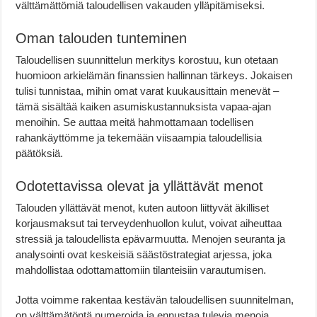
välttämättömiä taloudellisen vakauden ylläpitämiseksi.
Oman talouden tunteminen
Taloudellisen suunnittelun merkitys korostuu, kun otetaan
huomioon arkielämän finanssien hallinnan tärkeys. Jokaisen
tulisi tunnistaa, mihin omat varat kuukausittain menevät –
tämä sisältää kaiken asumiskustannuksista vapaa-ajan
menoihin. Se auttaa meitä hahmottamaan todellisen
rahankäyttömme ja tekemään viisaampia taloudellisia
päätöksiä.
Odotettavissa olevat ja yllättävät menot
Talouden yllättävät menot, kuten autoon liittyvät äkilliset
korjausmaksut tai terveydenhuollon kulut, voivat aiheuttaa
stressiä ja taloudellista epävarmuutta. Menojen seuranta ja
analysointi ovat keskeisiä säästöstrategiat arjessa, joka
mahdollistaa odottamattomiin tilanteisiin varautumisen.
Jotta voimme rakentaa kestävän taloudellisen suunnitelman,
on välttämätöntä numeroida ja ennustaa tulevia menoja