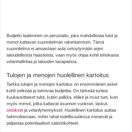
Budjetin laatiminen on perustaito, joka mahdollistaa tulot ja
menot kattavan suunnitelman rakentamisen. Tämä
suunnitelma ei ainoastaan auta selviytymään arjen
taloudellisista haasteista, vaan myös ohjaa kohti tehokasta
velanhallintaa ja talouden tasapainoa.
Tulojen ja menojen huolellinen kartoitus
Tarkka tulojen ja menojen kartoitus on ensimmäinen askel
kohti selkeää ja toimivaa budjettia. On tärkeää tuntea
kuukausittaiset tulot, kuten palkka, eläke ja muut tuet, kuin
myös menot, jotka kattavat asunnon vuokran, laskut,
ostokset
ja velanlyhennykset. Huolellinen kartoitus auttaa
hahmottamaan, mihin rahat todellisuudessa menevät ja
paljastaa potentiaaliset säästökohteet.