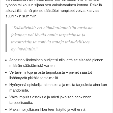
työhön tai koulun sijaan sen valmistaminen kotona. Pitkällä
aikavälillä nämä pienet säästötoimenpiteet voivat kasvaa
suuriinkin summiin.
”Säästövinkit eri elämäntilanteisiin ansiosta
jokainen voi löytää omiin tarpeisiinsa ja
tavoitteisiinsa sopivia tapoja taloudelliseen
hyvinvointiin.”
Järjestä viikoittainen budjettisi niin, että se sisältää pienen
määrän säästämistä varten.
Vertaile hintoja ja osta tarjouksista – pienet säästöt
lisääntyvät pitkällä tähtäimellä.
Hyödynnä opiskelija-alennuksia ja muita tarjouksia aina kun
mahdollista.
Vältä impulssiostoksia ja mieti jokaisen hankinnan
tarpeellisuutta.
Maksimoi julkisen liikenteen käyttö ja vähennä