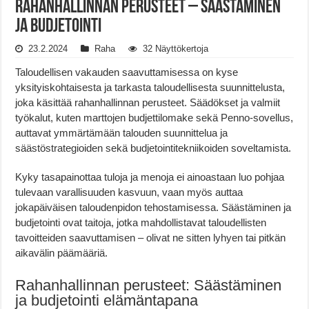
Rahanhallinnan Perusteet – Säästäminen
ja Budjetointi
23.2.2024
Raha
32 Näyttökertoja
Taloudellisen vakauden saavuttamisessa on kyse
yksityiskohtaisesta ja tarkasta taloudellisesta suunnittelusta,
joka käsittää rahanhallinnan perusteet. Säädökset ja valmiit
työkalut, kuten marttojen budjettilomake sekä Penno-sovellus,
auttavat ymmärtämään talouden suunnittelua ja
säästöstrategioiden sekä budjetointitekniikoiden soveltamista.
Kyky tasapainottaa tuloja ja menoja ei ainoastaan luo pohjaa
tulevaan varallisuuden kasvuun, vaan myös auttaa
jokapäiväisen taloudenpidon tehostamisessa. Säästäminen ja
budjetointi ovat taitoja, jotka mahdollistavat taloudellisten
tavoitteiden saavuttamisen – olivat ne sitten lyhyen tai pitkän
aikavälin päämääriä.
Rahanhallinnan perusteet: Säästäminen
ja budjetointi elämäntapana