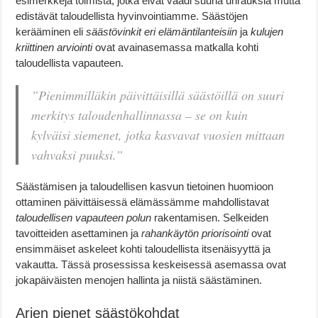
esimerkkejä toimista, jotka eivät vaadi suuria uhrauksia mutta
edistävät taloudellista hyvinvointiamme. Säästöjen
kerääminen eli
säästövinkit eri elämäntilanteisiin
ja
kulujen
kriittinen arviointi
ovat avainasemassa matkalla kohti
taloudellista vapauteen.
”Pienimmilläkin päivittäisillä säästöillä on suuri
merkitys taloudenhallinnassa – se on kuin
kylväisi siemenet, jotka kasvavat vuosien mittaan
vahvaksi puuksi.”
Säästämisen ja taloudellisen kasvun tietoinen huomioon
ottaminen päivittäisessä elämässämme mahdollistavat
taloudellisen vapauteen polun
rakentamisen. Selkeiden
tavoitteiden asettaminen ja
rahankäytön priorisointi
ovat
ensimmäiset askeleet kohti taloudellista itsenäisyyttä ja
vakautta. Tässä prosessissa keskeisessä asemassa ovat
jokapäiväisten menojen hallinta ja niistä säästäminen.
Arjen pienet säästökohdat