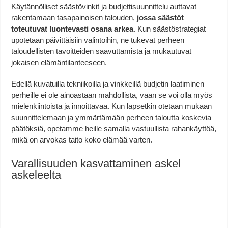
Käytännölliset säästövinkit ja budjettisuunnittelu auttavat
rakentamaan tasapainoisen talouden,
jossa säästöt
toteutuvat luontevasti osana arkea
. Kun säästöstrategiat
upotetaan päivittäisiin valintoihin, ne tukevat perheen
taloudellisten tavoitteiden saavuttamista ja mukautuvat
jokaisen elämäntilanteeseen.
Edellä kuvatuilla tekniikoilla ja vinkkeillä budjetin laatiminen
perheille ei ole ainoastaan mahdollista, vaan se voi olla myös
mielenkiintoista ja innoittavaa. Kun lapsetkin otetaan mukaan
suunnittelemaan ja ymmärtämään perheen taloutta koskevia
päätöksiä, opetamme heille samalla vastuullista rahankäyttöä,
mikä on arvokas taito koko elämää varten.
Varallisuuden kasvattaminen askel
askeleelta