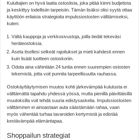
Kuluttajien on hyvä laatia ostoslista, joka pitää kiinni budjetista
ja keskittyy todellisiin tarpeisiin. Tämän lisäksi olisi syytä ottaa
käyttöön erilaisia strategioita impulssiostosten välttämiseksi,
kuten:
Vältä kauppoja ja verkkosivustoja, joilla tiedät tekeväsi
heräteostoksia.
Aseta itsellesi selkeät rajoitukset ja mieti kahdesti ennen
kuin lisäät tuotteen ostoskoriin.
Odota aina vähintään 24 tuntia ennen suurempien ostosten
tekemistä, jotta voit punnita tarpeellisuutta rauhassa.
Ostokäyttäytymisen muutos kohti järkevämpää kulutusta ei
välttämättä tapahdu yhdessä yössä, mutta pienillä päivittäisillä
muutoksilla voit tehdä suuria edistysaskelia. Impulssiostosten
välttäminen ei ainoastaan auta säästämään rahaa, vaan
myös vähentää turhaa tavaroiden kertymistä ja edistää
kestävämpää elämäntapaa.
Shoppailun strategiat