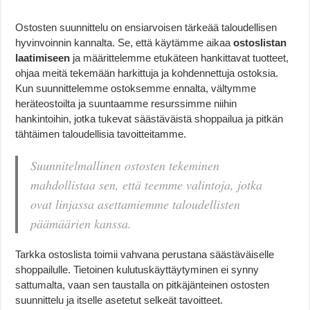
Ostosten suunnittelu on ensiarvoisen tärkeää taloudellisen
hyvinvoinnin kannalta. Se, että käytämme aikaa
ostoslistan
laatimiseen
ja määrittelemme etukäteen hankittavat tuotteet,
ohjaa meitä tekemään harkittuja ja kohdennettuja ostoksia.
Kun suunnittelemme ostoksemme ennalta, vältymme
heräteostoilta ja suuntaamme resurssimme niihin
hankintoihin, jotka tukevat säästäväistä shoppailua ja pitkän
tähtäimen taloudellisia tavoitteitamme.
Suunnitelmallinen ostosten tekeminen
mahdollistaa sen, että teemme valintoja, jotka
ovat linjassa asettamiemme taloudellisten
päämäärien kanssa.
Tarkka ostoslista toimii vahvana perustana säästäväiselle
shoppailulle. Tietoinen kulutuskäyttäytyminen ei synny
sattumalta, vaan sen taustalla on pitkäjänteinen ostosten
suunnittelu ja itselle asetetut selkeät tavoitteet.