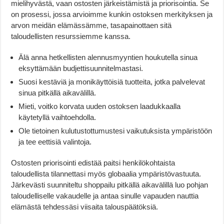
mielihyvästä, vaan ostosten järkeistämistä ja priorisointia. Se
on prosessi, jossa arvioimme kunkin ostoksen merkityksen ja
arvon meidän elämässämme, tasapainottaen sitä
taloudellisten resurssiemme kanssa.
Älä anna hetkellisten alennusmyyntien houkutella sinua
eksyttämään budjettisuunnitelmastasi.
Suosi kestäviä ja monikäyttöisiä tuotteita, jotka palvelevat
sinua pitkällä aikavälillä.
Mieti, voitko korvata uuden ostoksen laadukkaalla
käytetyllä vaihtoehdolla.
Ole tietoinen kulutustottumustesi vaikutuksista ympäristöön
ja tee eettisiä valintoja.
Ostosten priorisointi edistää paitsi henkilökohtaista
taloudellista tilannettasi myös globaalia ympäristövastuuta.
Järkevästi suunniteltu shoppailu pitkällä aikavälillä luo pohjan
taloudelliselle vakaudelle ja antaa sinulle vapauden nauttia
elämästä tehdessäsi viisaita talouspäätöksiä.