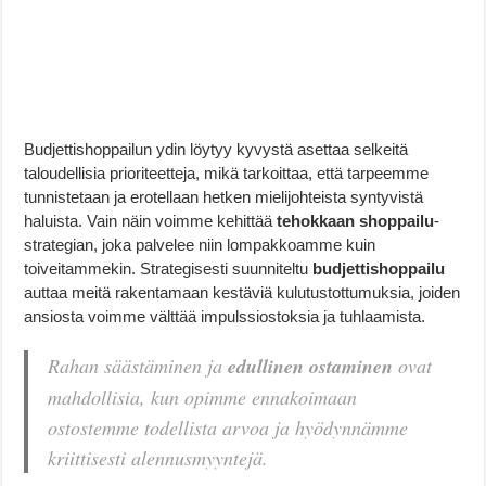
Budjettishoppailun ydin löytyy kyvystä asettaa selkeitä
taloudellisia prioriteetteja, mikä tarkoittaa, että tarpeemme
tunnistetaan ja erotellaan hetken mielijohteista syntyvistä
haluista. Vain näin voimme kehittää
tehokkaan shoppailu
-
strategian, joka palvelee niin lompakkoamme kuin
toiveitammekin. Strategisesti suunniteltu
budjettishoppailu
auttaa meitä rakentamaan kestäviä kulutustottumuksia, joiden
ansiosta voimme välttää impulssiostoksia ja tuhlaamista.
Rahan säästäminen ja
edullinen ostaminen
ovat
mahdollisia, kun opimme ennakoimaan
ostostemme todellista arvoa ja hyödynnämme
kriittisesti alennusmyyntejä.