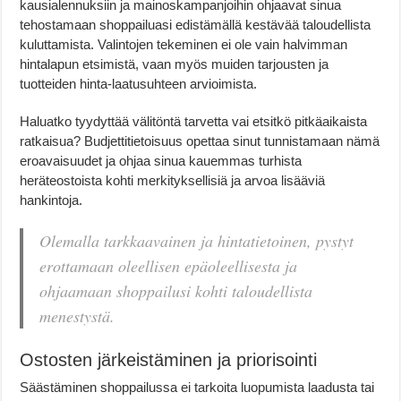
kausialennuksiin ja mainoskampanjoihin ohjaavat sinua
tehostamaan shoppailuasi edistämällä kestävää taloudellista
kuluttamista. Valintojen tekeminen ei ole vain halvimman
hintalapun etsimistä, vaan myös muiden tarjousten ja
tuotteiden hinta-laatusuhteen arvioimista.
Haluatko tyydyttää välitöntä tarvetta vai etsitkö pitkäaikaista
ratkaisua? Budjettitietoisuus opettaa sinut tunnistamaan nämä
eroavaisuudet ja ohjaa sinua kauemmas turhista
heräteostoista kohti merkityksellisiä ja arvoa lisääviä
hankintoja.
Olemalla tarkkaavainen ja hintatietoinen, pystyt
erottamaan oleellisen epäoleellisesta ja
ohjaamaan shoppailusi kohti taloudellista
menestystä.
Ostosten järkeistäminen ja priorisointi
Säästäminen shoppailussa ei tarkoita luopumista laadusta tai