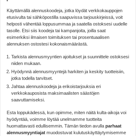
Käyttämällä alennuskoodeja, jotka löydät verkkokauppojen
etusivulta tai sähköpostilla saapuvissa tarjouskirjeissä, voit
helposti vähentää loppusummaa ja saatella ostoksesi uudelle
tasolle. Etsi siis koodeja tai kampanjoita, joilla saat
esimerkiksi ilmaisen toimituksen tai prosentuaalisen
alennuksen ostostesi kokonaismäärästä.
Tarkista alennusmyyntien ajoitukset ja suunnittele ostoksesi
niiden mukaan.
Hyödynnä alennusmyyntejä harkiten ja keskity tuotteisiin,
jotka todella tarvitset.
Jahtaa alennuskoodeja ja erikoistarjouksia eri
verkkokauposista maksimaalisten säästöjen
saavuttamiseksi.
Esta loppukädessä, kun opimme, miten näitä kulta-aikoja voi
hyödyntää, voimme löytää unelmamme tuotteita
huomattavasti edullisemmin. Tämän tiedon avulla
parhaat
alennusmyyntiajat
muodostuvat kulutuskäyttäytymisemme