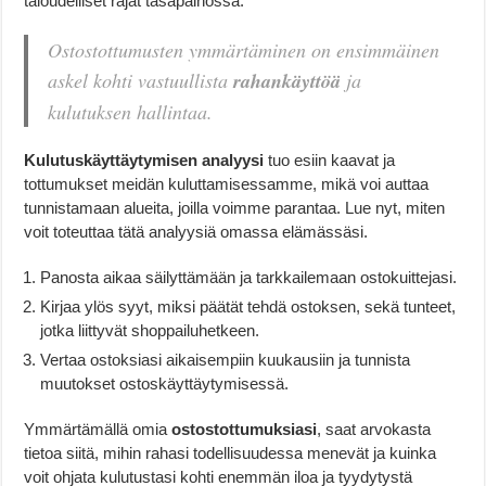
taloudelliset rajat tasapainossa.
Ostostottumusten ymmärtäminen on ensimmäinen
askel kohti vastuullista
rahankäyttöä
ja
kulutuksen hallintaa.
Kulutuskäyttäytymisen analyysi
tuo esiin kaavat ja
tottumukset meidän kuluttamisessamme, mikä voi auttaa
tunnistamaan alueita, joilla voimme parantaa. Lue nyt, miten
voit toteuttaa tätä analyysiä omassa elämässäsi.
Panosta aikaa säilyttämään ja tarkkailemaan ostokuittejasi.
Kirjaa ylös syyt, miksi päätät tehdä ostoksen, sekä tunteet,
jotka liittyvät shoppailuhetkeen.
Vertaa ostoksiasi aikaisempiin kuukausiin ja tunnista
muutokset ostoskäyttäytymisessä.
Ymmärtämällä omia
ostostottumuksiasi
, saat arvokasta
tietoa siitä, mihin rahasi todellisuudessa menevät ja kuinka
voit ohjata kulutustasi kohti enemmän iloa ja tyydytystä