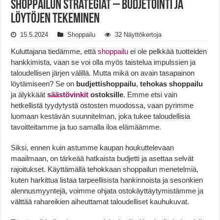
Shoppailun Strategiat – Budjetointi ja
Löytöjen Tekeminen
15.5.2024
Shoppailu
32 Näyttökertoja
Kuluttajana tiedämme, että
shoppailu
ei ole pelkkää tuotteiden
hankkimista, vaan se voi olla myös taistelua impulssien ja
taloudellisen järjen välillä. Mutta mikä on avain tasapainon
löytämiseen? Se on
budjettishoppailu
,
tehokas shoppailu
ja älykkäät
säästövinkit
ostoksille
. Emme etsi vain
hetkellistä tyydytystä ostosten muodossa, vaan pyrimme
luomaan kestävän suunnitelman, joka tukee taloudellisia
tavoitteitamme ja tuo samalla iloa elämäämme.
Siksi, ennen kuin astumme kaupan houkuttelevaan
maailmaan, on tärkeää hatkaista budjetti ja asettaa selvät
rajoitukset. Käyttämällä tehokkaan shoppailun menetelmiä,
kuten harkittua listaa tarpeellisista hankinnoista ja sesonkien
alennusmyyntejä, voimme ohjata ostokäyttäytymistämme ja
välttää rahareikien aiheuttamat taloudelliset kauhukuvat.