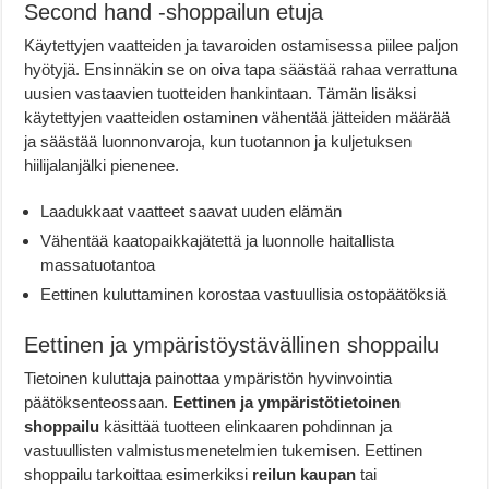
Second hand -shoppailun etuja
Käytettyjen vaatteiden ja tavaroiden ostamisessa piilee paljon
hyötyjä. Ensinnäkin se on oiva tapa säästää rahaa verrattuna
uusien vastaavien tuotteiden hankintaan. Tämän lisäksi
käytettyjen vaatteiden ostaminen vähentää jätteiden määrää
ja säästää luonnonvaroja, kun tuotannon ja kuljetuksen
hiilijalanjälki pienenee.
Laadukkaat vaatteet saavat uuden elämän
Vähentää kaatopaikkajätettä ja luonnolle haitallista
massatuotantoa
Eettinen kuluttaminen korostaa vastuullisia ostopäätöksiä
Eettinen ja ympäristöystävällinen shoppailu
Tietoinen kuluttaja painottaa ympäristön hyvinvointia
päätöksenteossaan.
Eettinen ja ympäristötietoinen
shoppailu
käsittää tuotteen elinkaaren pohdinnan ja
vastuullisten valmistusmenetelmien tukemisen. Eettinen
shoppailu tarkoittaa esimerkiksi
reilun kaupan
tai