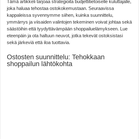
Tämä artikkeli tarjoaa strategioita budjettitietoiselle kuluttajalle,
joka haluaa tehostaa ostokokemustaan. Seuraavissa
kappaleissa syvennymme siihen, kuinka suunnittelu,
ymmärrys ja viisaiden valintojen tekeminen voivat johtaa sekä
säästöihin että tyydyttävämpään shoppailuelämykseen. Lue
eteenpäin ja ota haltuun neuvot, jotka tekevät ostoksistasi
sekä järkeviä että iloa tuottavia.
Ostosten suunnittelu: Tehokkaan
shoppailun lähtökohta