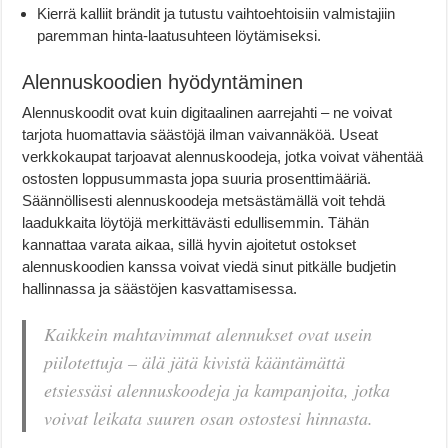
Kierrä kalliit brändit ja tutustu vaihtoehtoisiin valmistajiin
paremman hinta-laatusuhteen löytämiseksi.
Alennuskoodien hyödyntäminen
Alennuskoodit ovat kuin digitaalinen aarrejahti – ne voivat
tarjota huomattavia säästöjä ilman vaivannäköä. Useat
verkkokaupat tarjoavat alennuskoodeja, jotka voivat vähentää
ostosten loppusummasta jopa suuria prosenttimääriä.
Säännöllisesti alennuskoodeja metsästämällä voit tehdä
laadukkaita löytöjä merkittävästi edullisemmin. Tähän
kannattaa varata aikaa, sillä hyvin ajoitetut ostokset
alennuskoodien kanssa voivat viedä sinut pitkälle budjetin
hallinnassa ja säästöjen kasvattamisessa.
Kaikkein mahtavimmat alennukset ovat usein
piilotettuja – älä jätä kivistä kääntämättä
etsiessäsi alennuskoodeja ja kampanjoita, jotka
voivat leikata suuren osan ostostesi hinnasta.