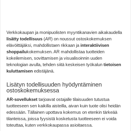
Verkkokaupan ja monipuolisten myyntikanavien aikakaudella
lisätty todellisuus
(
AR
) on noussut ostoskokemuksen
elävöittäjäksi, mahdollistaen rikkaan ja
interaktiivisen
shoppailu
kokemuksen. AR mahdollistaa tuotteiden
kokeilemisen, sovittamisen ja visualisoinnin uuden
teknologian avulla, tehden siitä keskeisen työkalun
tietoisen
kuluttamisen
edistäjänä.
Lisätyn todellisuuden hyödyntäminen
ostoskokemuksessa
AR-sovellukset
tarjoavat ostajalle tilaisuuden tutustua
tuotteeseen sen kaikilla aisteilla, aivan kuin tuote olisi heidän
edessään. Tällainen upottava kokemus on etenkin tärkeää
tilanteissa, joissa fyysistä kosketusta tuotteeseen ei voida
toteuttaa, kuten verkkokaupassa asioitaessa.