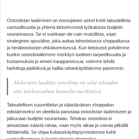
Ostoslistan laatiminen on ensisijainen askel kohti taloudellista
vastuullisuutta ja yhtenä tärkeimmistä työkaluista budjetin
seurannassa. Se ei suinkaan ole vain muistilista, vaan
strateginen apuväline, joka auttaa tehostetussa shoppailussa
ja heräteostosten ehkäisemisessä. Kun tietoisesti pohdimme
kunkin ostoslistallemme merkityn tuotteen tarpeellisuutta ja
kustannuksia jo ennen kauppareissua, voimme tehdä
harkittuja päätöksiä ja hallita rahankäyttöämme paremmin.
Järkevästi laadittu ostoslista on sekä talouden
että mielenrauhan kannalta merkittävä.
Taloudellisen suunnittelun ja säästäväisen shoppailun
edistämiseksi on oleellista panostaa ostoslistan laatimiseen ja
jatkuvaan budjetin seurantaan. Tehokas ostoslista ei
ainoastaan säästä rahaa, vaan myös aikaa ja vaivaa pitkällä
tähtäimellä. Se ohjaa kulutuskäyttäytymistämme kohti
vastuullisempaa ja kestävämpää shoppailua.