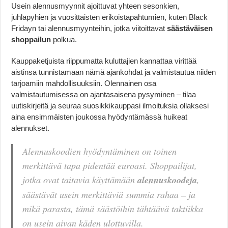
Usein alennusmyynnit ajoittuvat yhteen sesonkien,
juhlapyhien ja vuosittaisten erikoistapahtumien, kuten Black
Fridayn tai alennusmyynteihin, jotka viitoittavat
säästäväisen
shoppailun
polkua.
Kauppaketjuista riippumatta kuluttajien kannattaa virittää
aistinsa tunnistamaan nämä ajankohdat ja valmistautua niiden
tarjoamiin mahdollisuuksiin. Olennainen osa
valmistautumisessa on ajantasaisena pysyminen – tilaa
uutiskirjeitä ja seuraa suosikkikauppasi ilmoituksia ollaksesi
aina ensimmäisten joukossa hyödyntämässä huikeat
alennukset.
Alennuskoodien hyödyntäminen on toinen
merkittävä tapa pidentää euroasi. Shoppailijat,
jotka ovat taitavia käyttämään
alennuskoodeja
,
säästävät usein merkittäviä summia rahaa – ja
mikä parasta, tämä säästöihin tähtäävä taktiikka
on usein aivan käden ulottuvilla.