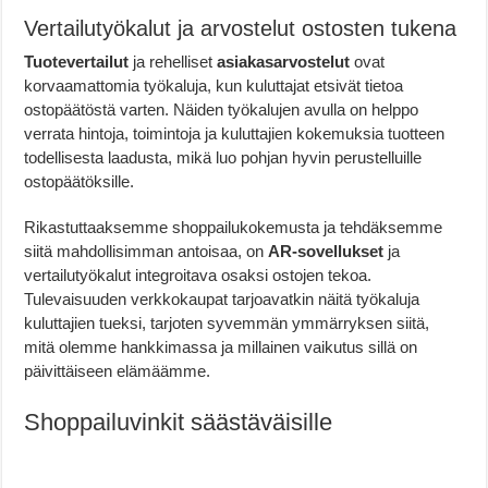
Vertailutyökalut ja arvostelut ostosten tukena
Tuotevertailut
ja rehelliset
asiakasarvostelut
ovat
korvaamattomia työkaluja, kun kuluttajat etsivät tietoa
ostopäätöstä varten. Näiden työkalujen avulla on helppo
verrata hintoja, toimintoja ja kuluttajien kokemuksia tuotteen
todellisesta laadusta, mikä luo pohjan hyvin perustelluille
ostopäätöksille.
Rikastuttaaksemme shoppailukokemusta ja tehdäksemme
siitä mahdollisimman antoisaa, on
AR-sovellukset
ja
vertailutyökalut integroitava osaksi ostojen tekoa.
Tulevaisuuden verkkokaupat tarjoavatkin näitä työkaluja
kuluttajien tueksi, tarjoten syvemmän ymmärryksen siitä,
mitä olemme hankkimassa ja millainen vaikutus sillä on
päivittäiseen elämäämme.
Shoppailuvinkit säästäväisille