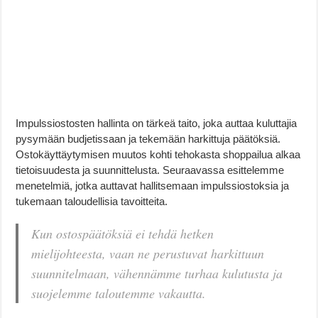
Impulssiostosten hallinta on tärkeä taito, joka auttaa kuluttajia
pysymään budjetissaan ja tekemään harkittuja päätöksiä.
Ostokäyttäytymisen muutos kohti tehokasta shoppailua alkaa
tietoisuudesta ja suunnittelusta. Seuraavassa esittelemme
menetelmiä, jotka auttavat hallitsemaan impulssiostoksia ja
tukemaan taloudellisia tavoitteita.
Kun ostospäätöksiä ei tehdä hetken
mielijohteesta, vaan ne perustuvat harkittuun
suunnitelmaan, vähennämme turhaa kulutusta ja
suojelemme taloutemme vakautta.