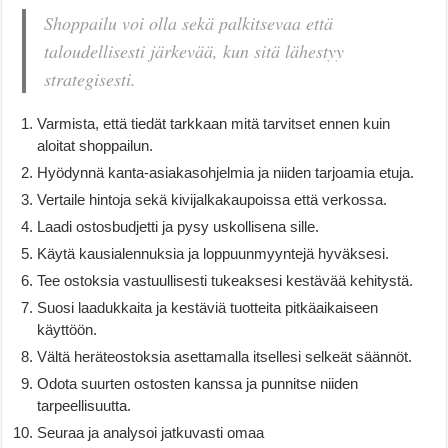
Shoppailu voi olla sekä palkitsevaa että
taloudellisesti järkevää, kun sitä lähestyy
strategisesti.
Varmista, että tiedät tarkkaan mitä tarvitset ennen kuin
aloitat shoppailun.
Hyödynnä kanta-asiakasohjelmia ja niiden tarjoamia etuja.
Vertaile hintoja sekä kivijalkakaupoissa että verkossa.
Laadi ostosbudjetti ja pysy uskollisena sille.
Käytä kausialennuksia ja loppuunmyyntejä hyväksesi.
Tee ostoksia vastuullisesti tukeaksesi kestävää kehitystä.
Suosi laadukkaita ja kestäviä tuotteita pitkäaikaiseen
käyttöön.
Vältä heräteostoksia asettamalla itsellesi selkeät säännöt.
Odota suurten ostosten kanssa ja punnitse niiden
tarpeellisuutta.
Seuraa ja analysoi jatkuvasti omaa