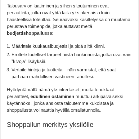
Talousarvion laatiminen ja siihen sitoutuminen ovat
periaatteita, jotka ovat yhtä lailla yksinkertaisia kuin
haasteellisia toteuttaa. Seuraavaksi käsittelyssä on muutama
perustava toimenpide, jotka auttavat meitä
budjettishoppailu
ssa:
Määrittele kuukausibudjettisi ja pidä siitä kiinni.
Eröttele todelliset tarpeet niistä hankinnoista, jotka ovat vain
”kivoja” lisäyksiä.
Vertaile hintoja ja tuotteita – näin varmistat, että saat
parhaan mahdollisen vastineen rahoillesi.
Hyödyntämällä nämä yksinkertaiset, mutta tehokkaat
periaatteet,
edullinen ostaminen
muuttuu arkipäiväiseksi
käytännöksi, jonka ansiosta taloutemme kukoistaa ja
shoppailusta voi nauttia hyvällä omallatunnolla.
Shoppailun merkitys yksilölle