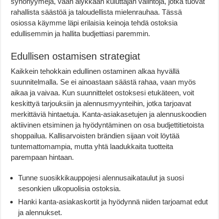
synonyymejä, vaan älykkään kuluttajan valintoja, jotka tuovat
rahallista säästöä ja taloudellista mielenrauhaa. Tässä
osiossa käymme läpi erilaisia keinoja tehdä ostoksia
edullisemmin ja hallita budjettiasi paremmin.
Edullisen ostamisen strategiat
Kaikkein tehokkain edullinen ostaminen alkaa hyvällä
suunnitelmalla. Se ei ainoastaan säästä rahaa, vaan myös
aikaa ja vaivaa. Kun suunnittelet ostoksesi etukäteen, voit
keskittyä tarjouksiin ja alennusmyynteihin, jotka tarjoavat
merkittäviä hintaetuja. Kanta-asiakasetujen ja alennuskoodien
aktiivinen etsiminen ja hyödyntäminen on osa budjettitietoista
shoppailua. Kallisarvoisten brändien sijaan voit löytää
tuntemattomampia, mutta yhtä laadukkaita tuotteita
parempaan hintaan.
Tunne suosikkikauppojesi alennusaikataulut ja suosi
sesonkien ulkopuolisia ostoksia.
Hanki kanta-asiakaskortit ja hyödynnä niiden tarjoamat edut
ja alennukset.