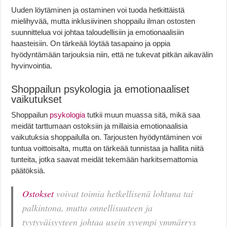
Uuden löytäminen ja ostaminen voi tuoda hetkittäistä
mielihyvää, mutta inklusiivinen shoppailu ilman ostosten
suunnittelua voi johtaa taloudellisiin ja emotionaalisiin
haasteisiin. On tärkeää löytää tasapaino ja oppia
hyödyntämään tarjouksia niin, että ne tukevat pitkän aikavälin
hyvinvointia.
Shoppailun psykologia ja emotionaaliset
vaikutukset
Shoppailun
psykologia
tutkii muun muassa sitä, mikä saa
meidät tarttumaan ostoksiin ja millaisia emotionaalisia
vaikutuksia shoppailulla on. Tarjousten hyödyntäminen voi
tuntua voittoisalta, mutta on tärkeää tunnistaa ja hallita niitä
tunteita, jotka saavat meidät tekemään harkitsemattomia
päätöksiä.
Ostokset
voivat toimia hetkellisenä lohtuna tai
palkintona, mutta onnellisuuteen ja
tyytyväisyyteen johtaa usein syvempi ymmärrys