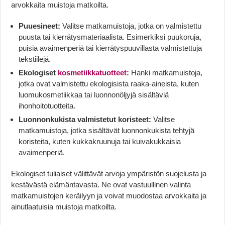
arvokkaita muistoja matkoilta.
Puuesineet:
Valitse matkamuistoja, jotka on valmistettu
puusta tai kierrätysmateriaalista. Esimerkiksi puukoruja,
puisia avaimenperiä tai kierrätyspuuvillasta valmistettuja
tekstiilejä.
Ekologiset
kosmetiikkatuotteet
:
Hanki matkamuistoja,
jotka ovat valmistettu ekologisista raaka-aineista, kuten
luomukosmetiikkaa tai luonnonöljyjä sisältäviä
ihonhoitotuotteita.
Luonnonkukista valmistetut koristeet:
Valitse
matkamuistoja, jotka sisältävät luonnonkukista tehtyjä
koristeita, kuten kukkakruunuja tai kuivakukkaisia
avaimenperiä.
Ekologiset tuliaiset välittävät arvoja ympäristön suojelusta ja
kestävästä elämäntavasta. Ne ovat vastuullinen valinta
matkamuistojen keräilyyn ja voivat muodostaa arvokkaita ja
ainutlaatuisia muistoja matkoilta.