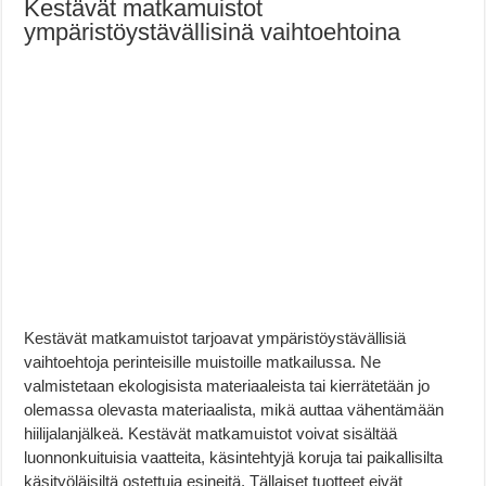
Kestävät matkamuistot
ympäristöystävällisinä vaihtoehtoina
Kestävät matkamuistot tarjoavat ympäristöystävällisiä
vaihtoehtoja perinteisille muistoille matkailussa. Ne
valmistetaan ekologisista materiaaleista tai kierrätetään jo
olemassa olevasta materiaalista, mikä auttaa vähentämään
hiilijalanjälkeä. Kestävät matkamuistot voivat sisältää
luonnonkuituisia vaatteita, käsintehtyjä koruja tai paikallisilta
käsityöläisiltä ostettuja esineitä. Tällaiset tuotteet eivät