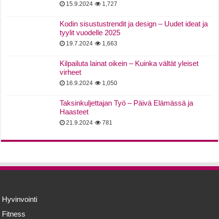
15.9.2024
1,727
Kodin sisustustrendit ja design – Uudet ideat ja
tyylit vuodelle 2025
19.7.2024
1,663
Kilpailuta lainat oikein – Kuinka vältät yleiset
virheet
16.9.2024
1,050
Taksinkuljettajan Työ – Päivä Elämässä ja
Haasteet
21.9.2024
781
Hyvinvointi
Fitness