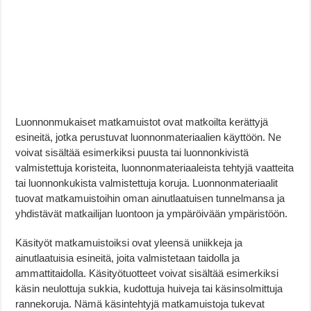
Luonnonmukaiset matkamuistot ovat matkoilta kerättyjä
esineitä, jotka perustuvat luonnonmateriaalien käyttöön. Ne
voivat sisältää esimerkiksi puusta tai luonnonkivistä
valmistettuja koristeita, luonnonmateriaaleista tehtyjä vaatteita
tai luonnonkukista valmistettuja koruja. Luonnonmateriaalit
tuovat matkamuistoihin oman ainutlaatuisen tunnelmansa ja
yhdistävät matkailijan luontoon ja ympäröivään ympäristöön.
Käsityöt matkamuistoiksi ovat yleensä uniikkeja ja
ainutlaatuisia esineitä, joita valmistetaan taidolla ja
ammattitaidolla. Käsityötuotteet voivat sisältää esimerkiksi
käsin neulottuja sukkia, kudottuja huiveja tai käsinsolmittuja
rannekoruja. Nämä käsintehtyjä matkamuistoja tukevat