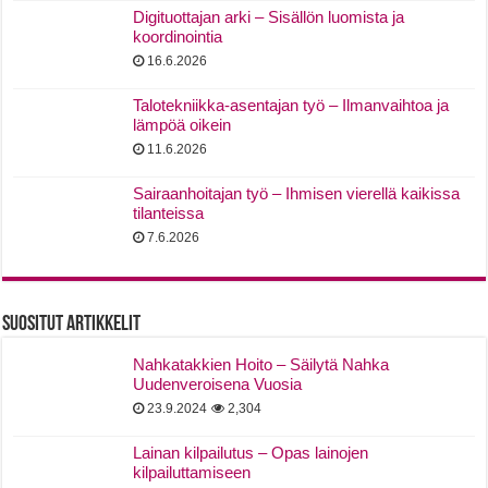
Digituottajan arki – Sisällön luomista ja
koordinointia
16.6.2026
Talotekniikka-asentajan työ – Ilmanvaihtoa ja
lämpöä oikein
11.6.2026
Sairaanhoitajan työ – Ihmisen vierellä kaikissa
tilanteissa
7.6.2026
Suositut Artikkelit
Nahkatakkien Hoito – Säilytä Nahka
Uudenveroisena Vuosia
23.9.2024
2,304
Lainan kilpailutus – Opas lainojen
kilpailuttamiseen