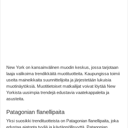
New York on kansainvälinen muodin keskus, jossa tarjotaan
laaja valikoima trendikkäitä muotituotteita. Kaupungissa toimii
useita maineikkaita suunnittelijoita ja järjestetään lukuisia
muotinäytöksiä. Muotitietoiset matkailijat voivat löytää New
Yorkista uusimpia trendejä edustavia vaatekappaleita ja
asusteita.
Patagonian flanellipaita
Yksi suosikki trendituotteista on Patagonian flanellipaita, joka
edustaa ajatonta tyyliä ja käytännöllisyyttä. Patagonian