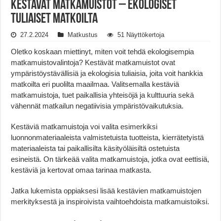
Kestävät Matkamuistot – Ekologiset
Tuliaiset Matkoilta
27.2.2024
Matkustus
51 Näyttökertoja
Oletko koskaan miettinyt, miten voit tehdä ekologisempia
matkamuistovalintoja? Kestävät matkamuistot ovat
ympäristöystävällisiä ja ekologisia tuliaisia, joita voit hankkia
matkoilta eri puolilta maailmaa. Valitsemalla kestäviä
matkamuistoja, tuet paikallisia yhteisöjä ja kulttuuria sekä
vähennät matkailun negatiivisia ympäristövaikutuksia.
Kestäviä matkamuistoja voi valita esimerkiksi
luonnonmateriaaleista valmistetuista tuotteista, kierrätetyistä
materiaaleista tai paikallisilta käsityöläisiltä ostetuista
esineistä. On tärkeää valita matkamuistoja, jotka ovat eettisiä,
kestäviä ja kertovat omaa tarinaa matkasta.
Jatka lukemista oppiaksesi lisää kestävien matkamuistojen
merkityksestä ja inspiroivista vaihtoehdoista matkamuistoiksi.