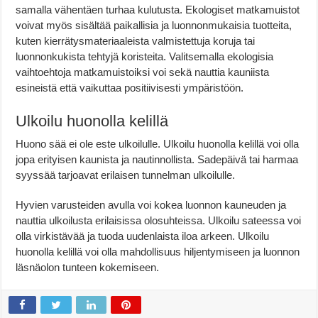
samalla vähentäen turhaa kulutusta. Ekologiset matkamuistot
voivat myös sisältää paikallisia ja luonnonmukaisia tuotteita,
kuten kierrätysmateriaaleista valmistettuja koruja tai
luonnonkukista tehtyjä koristeita. Valitsemalla ekologisia
vaihtoehtoja matkamuistoiksi voi sekä nauttia kauniista
esineistä että vaikuttaa positiivisesti ympäristöön.
Ulkoilu huonolla kelillä
Huono sää ei ole este ulkoilulle. Ulkoilu huonolla kelillä voi olla
jopa erityisen kaunista ja nautinnollista. Sadepäivä tai harmaa
syyssää tarjoavat erilaisen tunnelman ulkoilulle.
Hyvien varusteiden avulla voi kokea luonnon kauneuden ja
nauttia ulkoilusta erilaisissa olosuhteissa. Ulkoilu sateessa voi
olla virkistävää ja tuoda uudenlaista iloa arkeen. Ulkoilu
huonolla kelillä voi olla mahdollisuus hiljentymiseen ja luonnon
läsnäolon tunteen kokemiseen.