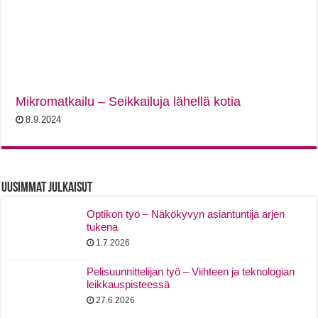
Mikromatkailu – Seikkailuja lähellä kotia
8.9.2024
Uusimmat Julkaisut
Optikon työ – Näkökyvyn asiantuntija arjen
tukena
1.7.2026
Pelisuunnittelijan työ – Viihteen ja teknologian
leikkauspisteessä
27.6.2026