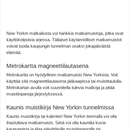
New Yorkin matkailusta voi hankkia matkamuistoja, jotka ovat
käyttökelpoisia arjessa. Tällaiset käytännölliset matkamuistot
voivat tuoda kaupungin tunnelman osaksi jokapäiväistä
elämää.
Metrokartta magneettilautasena
Metrokartta on hyödyllinen matkamuisto New Yorkista. Voit
käyttää sitä magneettilautasena jääkaapissa tai muistitaululla.
Metrokartan avulla voit suunnitella tulevia matkoja ja pitää
muistiinpanoja järjestyksessä.
Kaunis muistikirja New Yorkin tunnelmissa
Kaunis muistikirja tai kalenteri New Yorkin teemalla voi olla
ihastuttava matkamuisto. Siinä voi olla kauniita kuvia
kaupungista ja tilaa päivittäisille muistiinpanoille tai