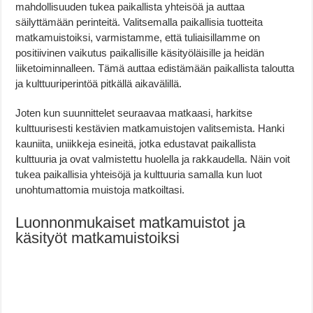
mahdollisuuden tukea paikallista yhteisöä ja auttaa
säilyttämään perinteitä. Valitsemalla paikallisia tuotteita
matkamuistoiksi, varmistamme, että tuliaisillamme on
positiivinen vaikutus paikallisille käsityöläisille ja heidän
liiketoiminnalleen. Tämä auttaa edistämään paikallista taloutta
ja kulttuuriperintöä pitkällä aikavälillä.
Joten kun suunnittelet seuraavaa matkaasi, harkitse
kulttuurisesti kestävien matkamuistojen valitsemista. Hanki
kauniita, uniikkeja esineitä, jotka edustavat paikallista
kulttuuria ja ovat valmistettu huolella ja rakkaudella. Näin voit
tukea paikallisia yhteisöjä ja kulttuuria samalla kun luot
unohtumattomia muistoja matkoiltasi.
Luonnonmukaiset matkamuistot ja
käsityöt matkamuistoiksi