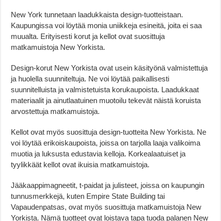
New York tunnetaan laadukkaista design-tuotteistaan.
Kaupungissa voi löytää monia uniikkeja esineitä, joita ei saa
muualta. Erityisesti korut ja kellot ovat suosittuja
matkamuistoja New Yorkista.
Design-korut New Yorkista ovat usein käsityönä valmistettuja
ja huolella suunniteltuja. Ne voi löytää paikallisesti
suunnitelluista ja valmistetuista korukaupoista. Laadukkaat
materiaalit ja ainutlaatuinen muotoilu tekevät näistä koruista
arvostettuja matkamuistoja.
Kellot ovat myös suosittuja design-tuotteita New Yorkista. Ne
voi löytää erikoiskaupoista, joissa on tarjolla laaja valikoima
muotia ja luksusta edustavia kelloja. Korkealaatuiset ja
tyylikkäät kellot ovat ikuisia matkamuistoja.
Jääkaappimagneetit, t-paidat ja julisteet, joissa on kaupungin
tunnusmerkkejä, kuten Empire State Building tai
Vapaudenpatsas, ovat myös suosittuja matkamuistoja New
Yorkista. Nämä tuotteet ovat loistava tapa tuoda palanen New