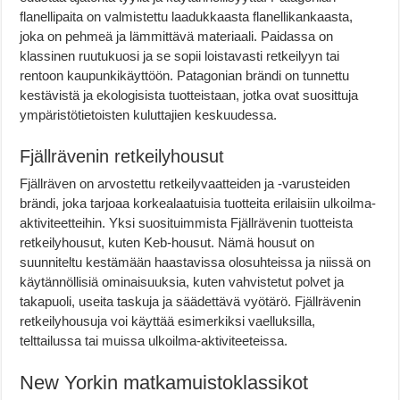
flanellipaita on valmistettu laadukkaasta flanellikankaasta,
joka on pehmeä ja lämmittävä materiaali. Paidassa on
klassinen ruutukuosi ja se sopii loistavasti retkeilyyn tai
rentoon kaupunkikäyttöön. Patagonian brändi on tunnettu
kestävistä ja ekologisista tuotteistaan, jotka ovat suosittuja
ympäristötietoisten kuluttajien keskuudessa.
Fjällrävenin retkeilyhousut
Fjällräven on arvostettu retkeilyvaatteiden ja -varusteiden
brändi, joka tarjoaa korkealaatuisia tuotteita erilaisiin ulkoilma-
aktiviteetteihin. Yksi suosituimmista Fjällrävenin tuotteista
retkeilyhousut, kuten Keb-housut. Nämä housut on
suunniteltu kestämään haastavissa olosuhteissa ja niissä on
käytännöllisiä ominaisuuksia, kuten vahvistetut polvet ja
takapuoli, useita taskuja ja säädettävä vyötärö. Fjällrävenin
retkeilyhousuja voi käyttää esimerkiksi vaelluksilla,
telttailussa tai muissa ulkoilma-aktiviteeteissa.
New Yorkin matkamuistoklassikot