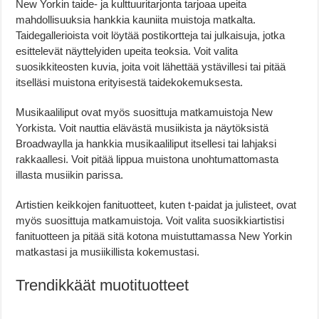
New Yorkin taide- ja kulttuuritarjonta tarjoaa upeita
mahdollisuuksia hankkia kauniita muistoja matkalta.
Taidegallerioista voit löytää postikortteja tai julkaisuja, jotka
esittelevät näyttelyiden upeita teoksia. Voit valita
suosikkiteosten kuvia, joita voit lähettää ystävillesi tai pitää
itselläsi muistona erityisestä taidekokemuksesta.
Musikaaliliput ovat myös suosittuja matkamuistoja New
Yorkista. Voit nauttia elävästä musiikista ja näytöksistä
Broadwaylla ja hankkia musikaaliliput itsellesi tai lahjaksi
rakkaallesi. Voit pitää lippua muistona unohtumattomasta
illasta musiikin parissa.
Artistien keikkojen fanituotteet, kuten t-paidat ja julisteet, ovat
myös suosittuja matkamuistoja. Voit valita suosikkiartistisi
fanituotteen ja pitää sitä kotona muistuttamassa New Yorkin
matkastasi ja musiikillista kokemustasi.
Trendikkäät muotituotteet