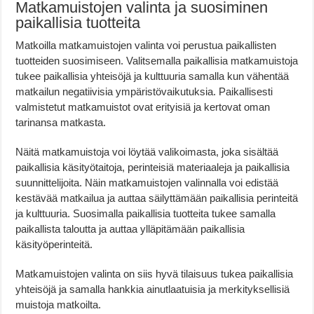
Matkamuistojen valinta ja suosiminen
paikallisia tuotteita
Matkoilla matkamuistojen valinta voi perustua paikallisten
tuotteiden suosimiseen. Valitsemalla paikallisia matkamuistoja
tukee paikallisia yhteisöjä ja kulttuuria samalla kun vähentää
matkailun negatiivisia ympäristövaikutuksia. Paikallisesti
valmistetut matkamuistot ovat erityisiä ja kertovat oman
tarinansa matkasta.
Näitä matkamuistoja voi löytää valikoimasta, joka sisältää
paikallisia käsityötaitoja, perinteisiä materiaaleja ja paikallisia
suunnittelijoita. Näin matkamuistojen valinnalla voi edistää
kestävää matkailua ja auttaa säilyttämään paikallisia perinteitä
ja kulttuuria. Suosimalla paikallisia tuotteita tukee samalla
paikallista taloutta ja auttaa ylläpitämään paikallisia
käsityöperinteitä.
Matkamuistojen valinta on siis hyvä tilaisuus tukea paikallisia
yhteisöjä ja samalla hankkia ainutlaatuisia ja merkityksellisiä
muistoja matkoilta.