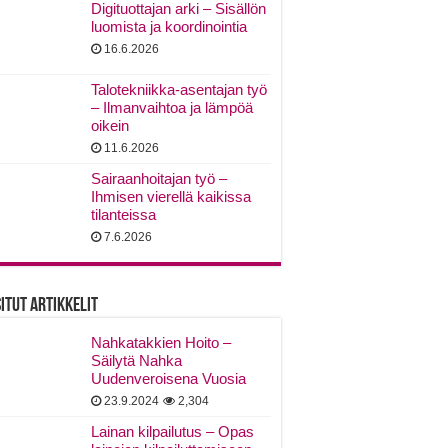
Digituottajan arki – Sisällön
luomista ja koordinointia
16.6.2026
Talotekniikka-asentajan työ
– Ilmanvaihtoa ja lämpöä
oikein
11.6.2026
Sairaanhoitajan työ –
Ihmisen vierellä kaikissa
tilanteissa
7.6.2026
itut Artikkelit
Nahkatakkien Hoito –
Säilytä Nahka
Uudenveroisena Vuosia
23.9.2024
2,304
Lainan kilpailutus – Opas