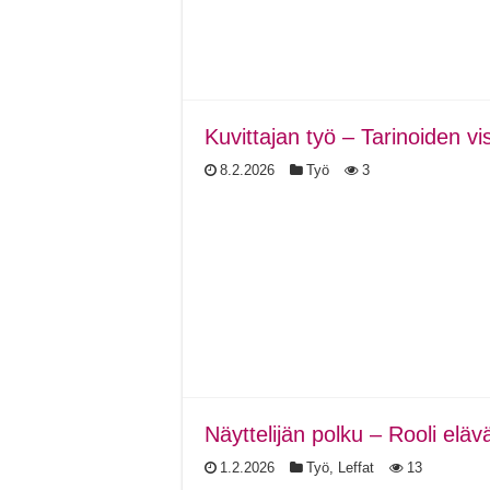
Kuvittajan työ – Tarinoiden vi
8.2.2026
Työ
3
Näyttelijän polku – Rooli eläv
1.2.2026
Työ
,
Leffat
13