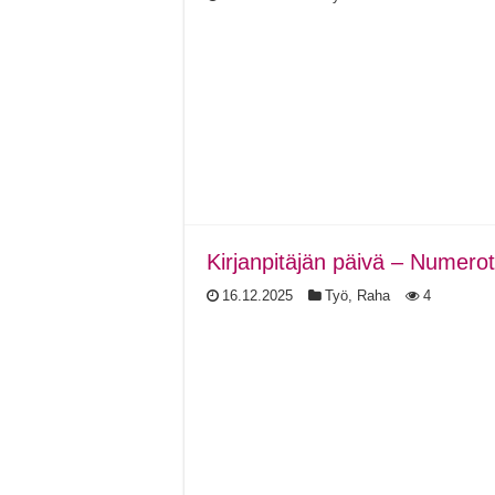
Kirjanpitäjän päivä – Numerot,
16.12.2025
Työ
,
Raha
4