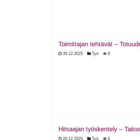
Toimittajan tehtävät – Totuuden
30.12.2025
Työ
8
Hitsaajan työskentely – Taitoa,
26.12.2025
Työ
6