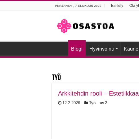
Esittely
Ota y
PERJANTAI , 7 ELOKUUN 2026
Blogi
Hyvinvointi
Kaune
Työ
Arkkitehdin rooli – Estetiikka
12.2.2026
Työ
2