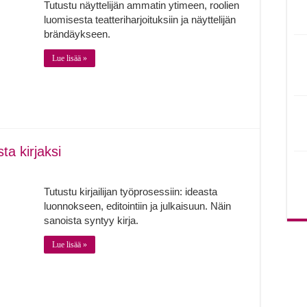
Tutustu näyttelijän ammatin ytimeen, roolien
luomisesta teatteriharjoituksiin ja näyttelijän
brändäykseen.
Lue lisää »
ta kirjaksi
Tutustu kirjailijan työprosessiin: ideasta
luonnokseen, editointiin ja julkaisuun. Näin
sanoista syntyy kirja.
Lue lisää »