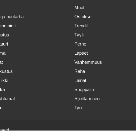
Muoti
 ja puutarha
Ostokset
ontointi
Trendit
ustus
Tyyli
tuuri
Perhe
oma
Lapset
at
Vanhemmuus
kustus
Raha
iikki
Lainat
ka
Shoppailu
ahtumat
Sijoittaminen
de
Työ
erved