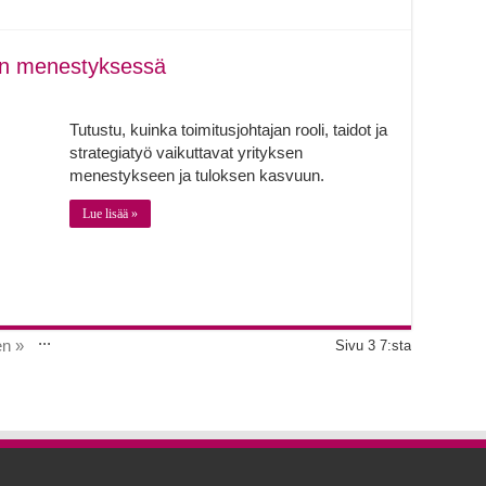
sen menestyksessä
Tutustu, kuinka toimitusjohtajan rooli, taidot ja
strategiatyö vaikuttavat yrityksen
menestykseen ja tuloksen kasvuun.
Lue lisää »
...
en »
Sivu 3 7:sta