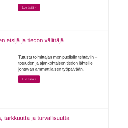
Lue lisää »
 etsijä ja tiedon välittäjä
Tutustu toimittajan monipuolisiin tehtäviin –
totuuden ja ajankohtaisen tiedon lähteille
johtavan ammattilaisen työpäivään.
Lue lisää »
 tarkkuutta ja turvallisuutta