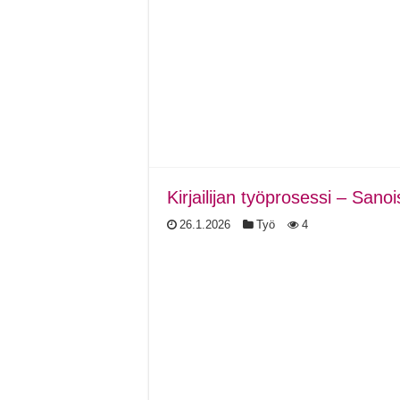
Kirjailijan työprosessi – Sanois
26.1.2026
Työ
4