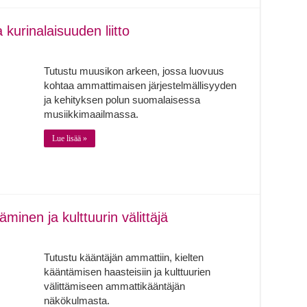
kurinalaisuuden liitto
Tutustu muusikon arkeen, jossa luovuus
kohtaa ammattimaisen järjestelmällisyyden
ja kehityksen polun suomalaisessa
musiikkimaailmassa.
Lue lisää »
minen ja kulttuurin välittäjä
Tutustu kääntäjän ammattiin, kielten
kääntämisen haasteisiin ja kulttuurien
välittämiseen ammattikääntäjän
näkökulmasta.