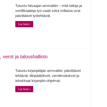
Tutustu hitsaajan ammattiin – mitä taitoja ja
sertifikaatteja työ vaatii sekä millaisia ovat
päivittäiset työtehtävät.
Lue lisää »
 verot ja taloushallinto
Tutustu kirjanpitäjän ammattiin: päivittäiset
tehtävät, tilinpäätökset, veroilmoitukset ja
tehokkaat kirjanpito-ohjelmat.
Lue lisää »