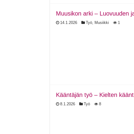
Muusikon arki – Luovuuden ja 
14.1.2026
Työ
,
Musiikki
1
Kääntäjän työ – Kielten kääntä
8.1.2026
Työ
8