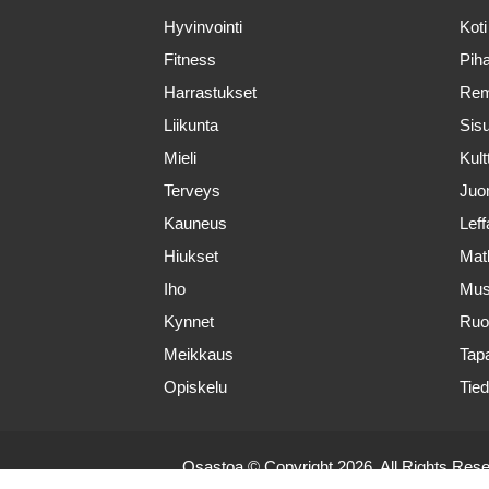
Hyvinvointi
Koti
Fitness
Piha
Harrastukset
Rem
Liikunta
Sis
Mieli
Kult
Terveys
Ju
Kauneus
Leff
Hiukset
Mat
Iho
Mus
Kynnet
Ruo
Meikkaus
Tap
Opiskelu
Tie
Osastoa
© Copyright 2026, All Rights Res