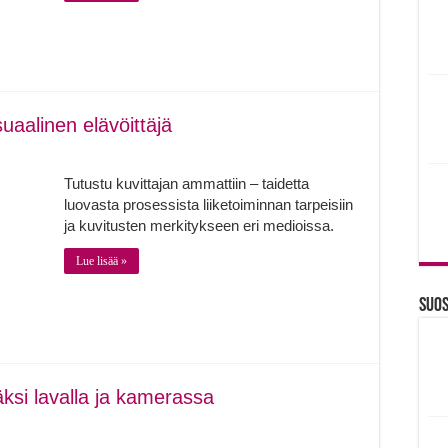
suaalinen elävöittäjä
Tutustu kuvittajan ammattiin – taidetta
luovasta prosessista liiketoiminnan tarpeisiin
ja kuvitusten merkitykseen eri medioissa.
Lue lisää »
Suos
äksi lavalla ja kamerassa