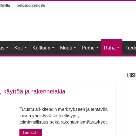
hteyttä
Tietosuojaseloste
us
Koti
Kulttuuri
Muoti
Perhe
Raha
Tied
Uusi
a, käyttöä ja rakennelakia
Tutustu arkkitehdin merkitykseen ja tehtäviin,
joissa yhdistyvät esteettisyys,
toiminnallisuus sekä rakentamismääräykset.
Lue lisää »