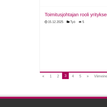
Toimitusjohtajan rooli yrityk
15.12.2025
Työ
5
3
«
1
2
4
5
»
Viimein