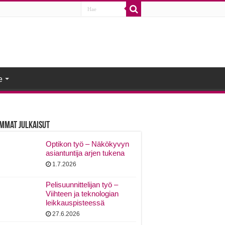
e
mmat Julkaisut
Optikon työ – Näkökyvyn
asiantuntija arjen tukena
1.7.2026
Pelisuunnittelijan työ –
Viihteen ja teknologian
leikkauspisteessä
27.6.2026