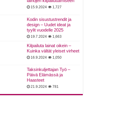
lainojen kilpailuttamiseen
15.9.2024
1,727
Kodin sisustustrendit ja
design – Uudet ideat ja
tyylit vuodelle 2025
19.7.2024
1,663
Kilpailuta lainat oikein –
Kuinka vältät yleiset virheet
16.9.2024
1,050
Taksinkuljettajan Työ –
Päivä Elämässä ja
Haasteet
21.9.2024
781