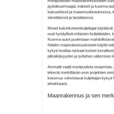
monipuolisten maanrakennustöiden suorit
pyöräkuormaajat, traktorit ja kuorma-aut
kaivuutöissä ja maanmuokkauksessa, ku
siirrettäessä ja lastattaessa.
Monet kaivinkoneenkuljettajat käyttävät 
ovat hyödyllisiä erilaisten lisälaitteiden
Kuorma-autot puolestaan mahdollistavat 
Näiden maanrakennuskoneet käyttö edelly
kykyä huoltaa raskaat koneet turvallise
pitkäikäisyyden ja työtehon säilymisen 
Ammatti vaatii monipuolista osaamista, si
tekevät merkittävän eron projektien onn
kokemus vahvistavat kuljettajan kykyä ha
tehokkaasti.
Maanrakennus ja sen merk