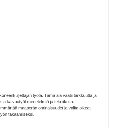
eenkuljettajan työtä. Tämä ala vaatii tarkkuutta ja
isia kaivuutyöt menetelmiä ja tekniikoita.
mmärtää maaperän ominaisuudet ja valita oikeat
työn takaamiseksi.