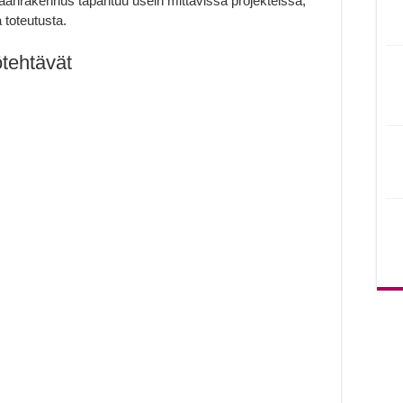
aanrakennus tapahtuu usein mittavissa projekteissa,
a toteutusta.
ötehtävät