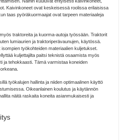
tamisen. Näihin kuuluvat erityisesti kaivinkoneet,
ot. Kaivinkoneet ovat keskeisessä roolissa erilaisissa
n taas pyöräkuormaajat ovat tarpeen materiaaleja
myös traktoreita ja kuorma-autoja työssään. Traktorit
, kuten lumiaurien ja traktoriperävaunujen, käytössä.
isompien työkohteiden materiaalien kuljetukset.
ttää kuljettajilta paitsi teknistä osaamista myös
sti ja tehokkaasti. Tämä varmistaa koneiden
korkeana.
llä työkalujen hallinta ja niiden optimaalinen käyttö
istumisessa. Oikeanlainen koulutus ja käytännön
llita näitä raskaita koneita asianmukaisesti ja
itys