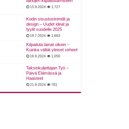
lainojen kilpailuttamiseen
15.9.2024
1,727
Kodin sisustustrendit ja
design – Uudet ideat ja
tyylit vuodelle 2025
19.7.2024
1,663
Kilpailuta lainat oikein –
Kuinka vältät yleiset virheet
16.9.2024
1,050
Taksinkuljettajan Työ –
Päivä Elämässä ja
Haasteet
21.9.2024
781