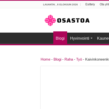
Esittely
Ota yht
LAUANTAI , 8 ELOKUUN 2026
Blogi
Hyvinvointi
Kaune
Home
-
Blogi
-
Raha
-
Työ
-
Kaivinkoneenkul