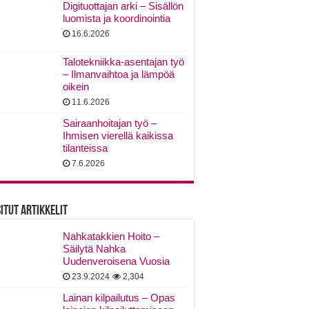
Digituottajan arki – Sisällön
luomista ja koordinointia
16.6.2026
Talotekniikka-asentajan työ
– Ilmanvaihtoa ja lämpöä
oikein
11.6.2026
Sairaanhoitajan työ –
Ihmisen vierellä kaikissa
tilanteissa
7.6.2026
itut Artikkelit
Nahkatakkien Hoito –
Säilytä Nahka
Uudenveroisena Vuosia
23.9.2024
2,304
Lainan kilpailutus – Opas