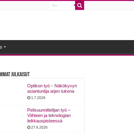
e
mmat Julkaisut
Optikon työ – Näkökyvyn
asiantuntija arjen tukena
1.7.2026
Pelisuunnittelijan työ –
Viihteen ja teknologian
leikkauspisteessä
27.6.2026