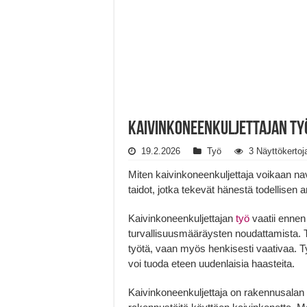
Kaivinkoneenkuljettajan työ
19.2.2026
Työ
3 Näyttökertoj
Miten kaivinkoneenkuljettaja voikaan nav
taidot, jotka tekevät hänestä todellis
Kaivinkoneenkuljettajan
työ
vaatii ennen 
turvallisuusmääräysten noudattamista. 
työtä, vaan myös henkisesti vaativaa. Ty
voi tuoda eteen uudenlaisia haasteita.
Kaivinkoneenkuljettaja on rakennusalan a