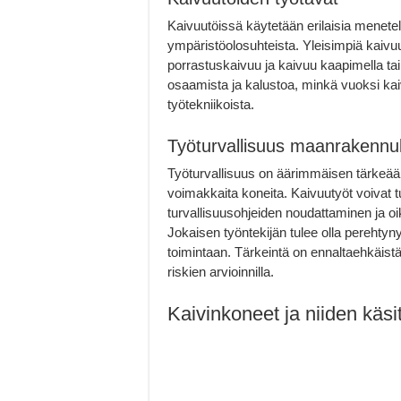
Kaivuutöissä käytetään erilaisia menetel
ympäristöolosuhteista. Yleisimpiä kaivuu
porrastuskaivuu ja kaivuu kaapimella tai
osaamista ja kalustoa, minkä vuoksi kaivi
työtekniikoista.
Työturvallisuus maanrakenn
Työturvallisuus on äärimmäisen tärkeää 
voimakkaita koneita. Kaivuutyöt voivat t
turvallisuusohjeiden noudattaminen ja oi
Jokaisen työntekijän tulee olla perehtyny
toimintaan. Tärkeintä on ennaltaehkäistä v
riskien arvioinnilla.
Kaivinkoneet ja niiden käsit