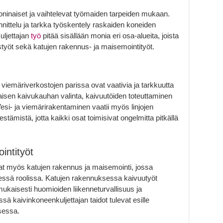
oninaiset ja vaihtelevat työmaiden tarpeiden mukaan.
nittelu ja tarkka työskentely raskaiden koneiden
uljettajan
työ
pitää sisällään monia eri osa-alueita, joista
styöt sekä katujen rakennus- ja maisemointityöt.
 viemäriverkostojen parissa ovat vaativia ja tarkkuutta
nlaisen kaivukauhan valinta, kaivuutöiden toteuttaminen
Vesi- ja viemärirakentaminen vaatii myös linjojen
stämistä, jotta kaikki osat toimisivat ongelmitta pitkällä
intityöt
vat myös katujen rakennus ja maisemointi, jossa
sessä roolissa. Katujen rakennuksessa kaivuutyöt
kaisesti huomioiden liikenneturvallisuus ja
ä kaivinkoneenkuljettajan taidot tulevat esille
sessa.