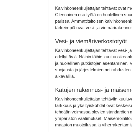
Kaivinkoneenkuljettajan tehtävät ovat m
Olennainen osa työtä on huolellinen suun
parissa. Ammattitaitoisen kaivinkoneenk
tärkeimpiä ovat vesi- ja viemärirakennu
Vesi- ja viemäriverkostotyöt
Kaivinkoneenkuljettajan tehtävät vesi- ja
edellyttäviä. Näihin töihin kuuluu oikea
ja huolellinen putkistojen asentaminen. 
suojausta ja järjestelmien notkahdusten e
aikavälillä.
Katujen rakennus- ja maisemo
Kaivinkoneenkuljettajan tehtäviin kuulu
tarkkuus ja yksityiskohdat ovat keskei
tehdään voimassa olevien standardien mu
ympäristön vaatimukset. Maisemointitöiss
maaston muotoilussa ja viherrakentami