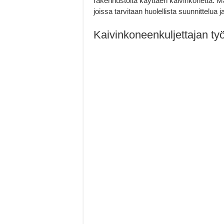
rakennustöitä käyttäen kaivinkonetta. M
joissa tarvitaan huolellista suunnittelua j
Kaivinkoneenkuljettajan ty