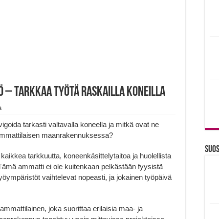
 – Tarkkaa työtä raskailla koneilla
a
igoida tarkasti valtavalla koneella ja mitkä ovat ne
en ammattilaisen maanrakennuksessa?
Suos
kaikkea tarkkuutta, koneenkäsittelytaitoa ja huolellista
Tämä ammatti ei ole kuitenkaan pelkästään fyysistä
öympäristöt vaihtelevat nopeasti, ja jokainen työpäivä
mmattilainen, joka suorittaa erilaisia maa- ja