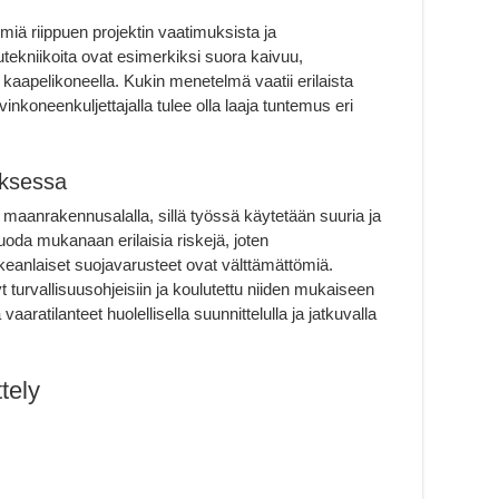
miä riippuen projektin vaatimuksista ja
tekniikoita ovat esimerkiksi suora kaivuu,
 kaapelikoneella. Kukin menetelmä vaatii erilaista
nkoneenkuljettajalla tulee olla laaja tuntemus eri
uksessa
maanrakennusalalla, sillä työssä käytetään suuria ja
uoda mukanaan erilaisia riskejä, joten
keanlaiset suojavarusteet ovat välttämättömiä.
t turvallisuusohjeisiin ja koulutettu niiden mukaiseen
aaratilanteet huolellisella suunnittelulla ja jatkuvalla
tely