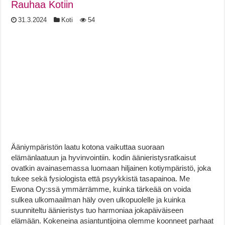
Rauhaa Kotiin
31.3.2024
Koti
54
Ääniympäristön laatu kotona vaikuttaa suoraan
elämänlaatuun ja hyvinvointiin. kodin äänieristysratkaisut
ovatkin avainasemassa luomaan hiljainen kotiympäristö, joka
tukee sekä fysiologista että psyykkistä tasapainoa. Me
Ewona Oy:ssä ymmärrämme, kuinka tärkeää on voida
sulkea ulkomaailman häly oven ulkopuolelle ja kuinka
suunniteltu äänieristys tuo harmoniaa jokapäiväiseen
elämään. Kokeneina asiantuntijoina olemme koonneet parhaat