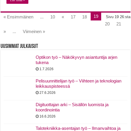
19
« Ensimmäinen
...
10
«
17
18
Sivu 19 26:sta
20
21
»
...
Viimeinen »
Uusimmat Julkaisut
Optikon työ – Näkökyvyn asiantuntija arjen
tukena
1.7.2026
Pelisuunnittelijan työ – Viihteen ja teknologian
leikkauspisteessä
27.6.2026
Digituottajan arki – Sisällön luomista ja
koordinointia
16.6.2026
Talotekniikka-asentajan työ – Ilmanvaihtoa ja