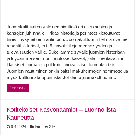
Juomakulttuuri on yhteinen nimittäjä eri aikakausien ja
kansojen juhlinnalle – rikas historia ja perinteet kietoutuvat
tiiviisti nykyhetken nautintoon. Juomakulttuurin helmiä ovat ne
reseptit ja tarinat, mitkä luovat siltoja menneisyyden ja
tulevaisuuden välille. Sukellamme syvälle juomien historiaan
ja löydämme sen monimuotoiset kasvot, joita ilmentävät niin
klassiset juomareseptit kuin innovatiiviset luomuksetkin.
Juomien nauttiminen onkin paitsi makuhermojen hemmottelua
myös kulttuurista oppimista. Johdanto juomakulttuurin …
Lue lisää »
Kotitekoiset Kasvonaamiot – Luonnollista
Kauneutta
6.4.2024
Iho
216