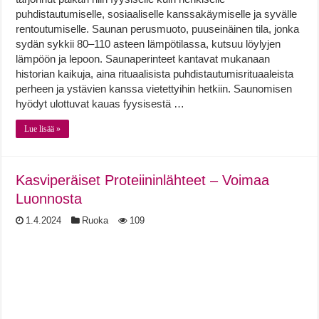
puhdistautumiselle, sosiaaliselle kanssakäymiselle ja syvälle
rentoutumiselle. Saunan perusmuoto, puuseinäinen tila, jonka
sydän sykkii 80–110 asteen lämpötilassa, kutsuu löylyjen
lämpöön ja lepoon. Saunaperinteet kantavat mukanaan
historian kaikuja, aina rituaalisista puhdistautumisrituaaleista
perheen ja ystävien kanssa vietettyihin hetkiin. Saunomisen
hyödyt ulottuvat kauas fyysisestä …
Lue lisää »
Kasviperäiset Proteiininlähteet – Voimaa
Luonnosta
1.4.2024
Ruoka
109