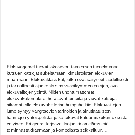
Elokuvagenret tuovat jokaiseen iltaan oman tunnelmansa,
kutsuen katsojat sukeltamaan ikimuistoisten elokuvien
maailmaan. Elokuvaklassikot, jotka ovat säilyneet laadullisesti
ja tarinallisesti ajankohtaisina vuosikymmenten ajan, ovat
elokuvailtojen ydintä. Niiden unohtumattomat
elokuvakokemukset herättävät tunteita ja vievät katsojat
aikamatkalle elokuvahistorian huippuhetkiin. Elokuvailtojen
lumo syntyy vangitsevien tarinoiden ja ainutlaatuisten
hahmojen yhteispelistä, jotka tekevät katsomiskokemuksesta
erityisen. Eri genret tarjoavat laajan kirjon elämyksiä:
toiminnasta draamaan ja komediasta seikkailuun, …