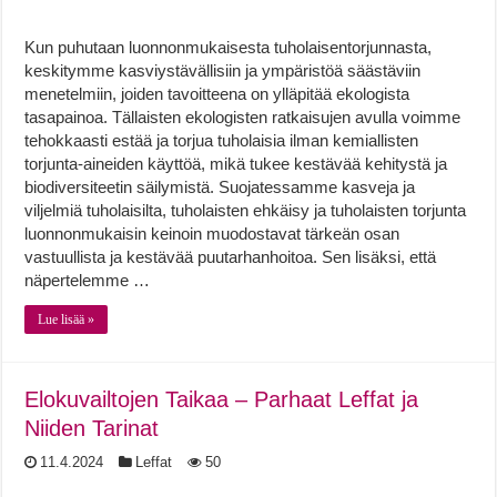
Kun puhutaan luonnonmukaisesta tuholaisentorjunnasta,
keskitymme kasviystävällisiin ja ympäristöä säästäviin
menetelmiin, joiden tavoitteena on ylläpitää ekologista
tasapainoa. Tällaisten ekologisten ratkaisujen avulla voimme
tehokkaasti estää ja torjua tuholaisia ilman kemiallisten
torjunta-aineiden käyttöä, mikä tukee kestävää kehitystä ja
biodiversiteetin säilymistä. Suojatessamme kasveja ja
viljelmiä tuholaisilta, tuholaisten ehkäisy ja tuholaisten torjunta
luonnonmukaisin keinoin muodostavat tärkeän osan
vastuullista ja kestävää puutarhanhoitoa. Sen lisäksi, että
näpertelemme …
Lue lisää »
Elokuvailtojen Taikaa – Parhaat Leffat ja
Niiden Tarinat
11.4.2024
Leffat
50