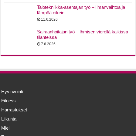
Talotekniikka-asentajan työ – Ilmanvaihtoa ja
lämpöä oikein
11.6.2026
Sairaanhoitajan työ – Ihmisen vierellä kaikissa
tilanteissa
7.6.2026
Hyvinvointi
Fitness
Harrastukset
Liikunta
Mieli