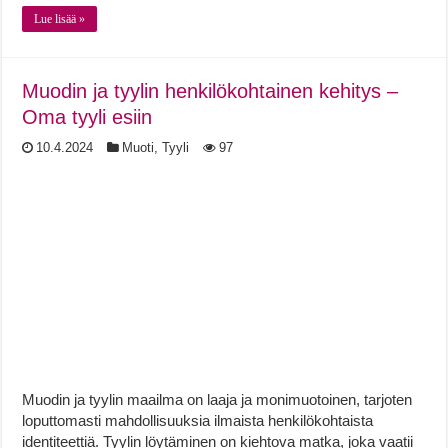
Lue lisää »
Muodin ja tyylin henkilökohtainen kehitys –
Oma tyyli esiin
10.4.2024
Muoti
,
Tyyli
97
Muodin ja tyylin maailma on laaja ja monimuotoinen, tarjoten
loputtomasti mahdollisuuksia ilmaista henkilökohtaista
identiteettiä. Tyylin löytäminen on kiehtova matka, joka vaatii