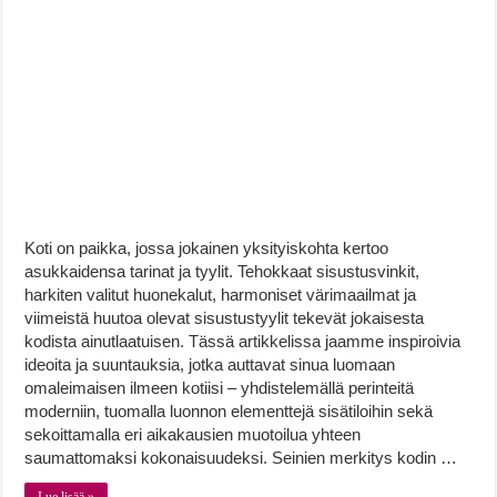
Koti on paikka, jossa jokainen yksityiskohta kertoo
asukkaidensa tarinat ja tyylit. Tehokkaat sisustusvinkit,
harkiten valitut huonekalut, harmoniset värimaailmat ja
viimeistä huutoa olevat sisustustyylit tekevät jokaisesta
kodista ainutlaatuisen. Tässä artikkelissa jaamme inspiroivia
ideoita ja suuntauksia, jotka auttavat sinua luomaan
omaleimaisen ilmeen kotiisi – yhdistelemällä perinteitä
moderniin, tuomalla luonnon elementtejä sisätiloihin sekä
sekoittamalla eri aikakausien muotoilua yhteen
saumattomaksi kokonaisuudeksi. Seinien merkitys kodin …
Lue lisää »