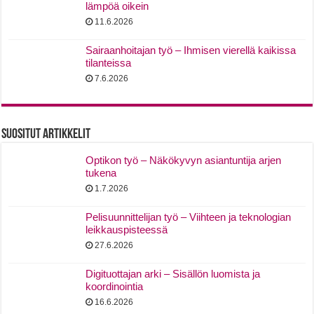
lämpöä oikein
11.6.2026
Sairaanhoitajan työ – Ihmisen vierellä kaikissa
tilanteissa
7.6.2026
Suositut Artikkelit
Optikon työ – Näkökyvyn asiantuntija arjen
tukena
1.7.2026
Pelisuunnittelijan työ – Viihteen ja teknologian
leikkauspisteessä
27.6.2026
Digituottajan arki – Sisällön luomista ja
koordinointia
16.6.2026