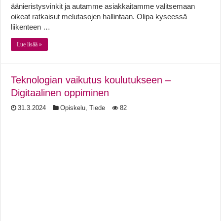
äänieristysvinkit ja autamme asiakkaitamme valitsemaan
oikeat ratkaisut melutasojen hallintaan. Olipa kyseessä
liikenteen …
Lue lisää »
Teknologian vaikutus koulutukseen –
Digitaalinen oppiminen
31.3.2024
Opiskelu
,
Tiede
82