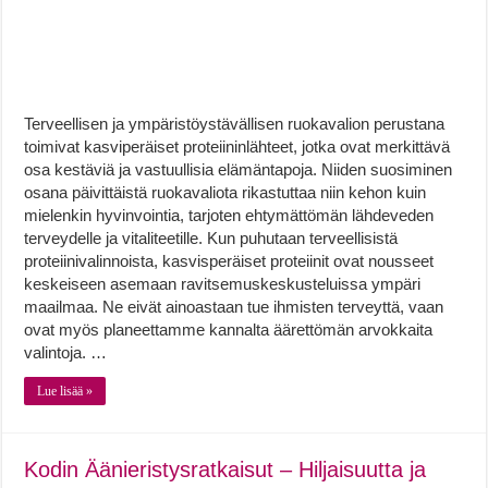
Terveellisen ja ympäristöystävällisen ruokavalion perustana
toimivat kasviperäiset proteiininlähteet, jotka ovat merkittävä
osa kestäviä ja vastuullisia elämäntapoja. Niiden suosiminen
osana päivittäistä ruokavaliota rikastuttaa niin kehon kuin
mielenkin hyvinvointia, tarjoten ehtymättömän lähdeveden
terveydelle ja vitaliteetille. Kun puhutaan terveellisistä
proteiinivalinnoista, kasvisperäiset proteiinit ovat nousseet
keskeiseen asemaan ravitsemuskeskusteluissa ympäri
maailmaa. Ne eivät ainoastaan tue ihmisten terveyttä, vaan
ovat myös planeettamme kannalta äärettömän arvokkaita
valintoja. …
Lue lisää »
Kodin Äänieristysratkaisut – Hiljaisuutta ja