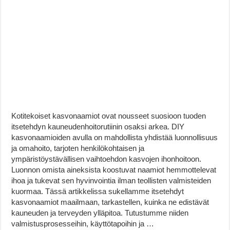
Kotitekoiset kasvonaamiot ovat nousseet suosioon tuoden
itsetehdyn kauneudenhoitorutiinin osaksi arkea. DIY
kasvonaamioiden avulla on mahdollista yhdistää luonnollisuus
ja omahoito, tarjoten henkilökohtaisen ja
ympäristöystävällisen vaihtoehdon kasvojen ihonhoitoon.
Luonnon omista aineksista koostuvat naamiot hemmottelevat
ihoa ja tukevat sen hyvinvointia ilman teollisten valmisteiden
kuormaa. Tässä artikkelissa sukellamme itsetehdyt
kasvonaamiot maailmaan, tarkastellen, kuinka ne edistävät
kauneuden ja terveyden ylläpitoa. Tutustumme niiden
valmistusprosesseihin, käyttötapoihin ja …