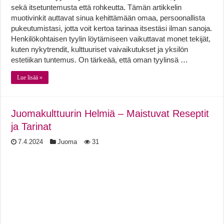
sekä itsetuntemusta että rohkeutta. Tämän artikkelin
muotivinkit auttavat sinua kehittämään omaa, persoonallista
pukeutumistasi, jotta voit kertoa tarinaa itsestäsi ilman sanoja.
Henkilökohtaisen tyylin löytämiseen vaikuttavat monet tekijät,
kuten nykytrendit, kulttuuriset vaivaikutukset ja yksilön
estetiikan tuntemus. On tärkeää, että oman tyylinsä …
Lue lisää »
Juomakulttuurin Helmiä – Maistuvat Reseptit
ja Tarinat
7.4.2024
Juoma
31