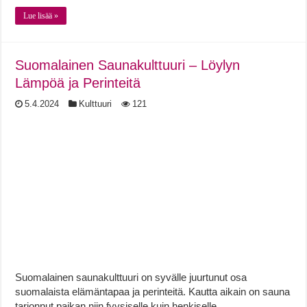
Lue lisää »
Suomalainen Saunakulttuuri – Löylyn
Lämpöä ja Perinteitä
5.4.2024
Kulttuuri
121
Suomalainen saunakulttuuri on syvälle juurtunut osa
suomalaista elämäntapaa ja perinteitä. Kautta aikain on sauna
tarjonnut paikan niin fyysiselle kuin henkiselle