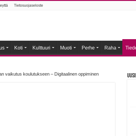
eyttä
Tietosuojaseloste
us
Koti
Kulttuuri
Muoti
Perhe
Raha
Tied
an vaikutus koulutukseen – Digitaalinen oppiminen
Uusi