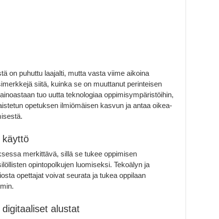
 on puhuttu laajalti, mutta vasta viime aikoina
merkkejä siitä, kuinka se on muuttanut perinteisen
 ainoastaan tuo uutta teknologiaa oppimisympäristöihin,
istetun opetuksen ilmiömäisen kasvun ja antaa oikea-
misestä.
 käyttö
sessa merkittävä, sillä se tukee oppimisen
silöllisten opintopolkujen luomiseksi. Tekoälyn ja
iosta opettajat voivat seurata ja tukea oppilaan
min.
digitaaliset alustat