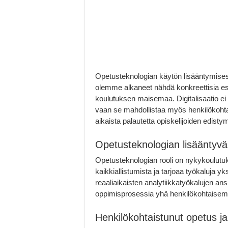
Opetusteknologian käytön lisääntymisestä
olemme alkaneet nähdä konkreettisia esi
koulutuksen maisemaa. Digitalisaatio ei
vaan se mahdollistaa myös henkilökohta
aikaista palautetta opiskelijoiden edisty
Opetusteknologian lisääntyvä
Opetusteknologian rooli on nykykoulutuk
kaikkiallistumista ja tarjoaa työkaluja yk
reaaliaikaisten analytiikkatyökalujen ans
oppimisprosessia yhä henkilökohtaisem
Henkilökohtaistunut opetus ja 