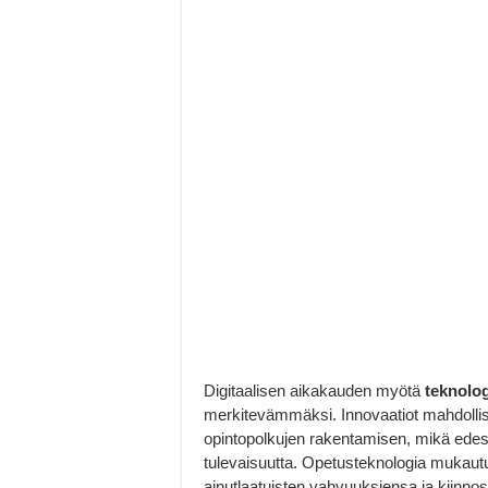
Digitaalisen aikakauden myötä
teknolog
merkitevämmäksi. Innovaatiot mahdollist
opintopolkujen rakentamisen, mikä edes
tulevaisuutta. Opetusteknologia mukautuu
ainutlaatuisten vahvuuksiensa ja kiinnos