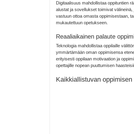
Digitaalisuus mahdollistaa oppituntien räät
alustat ja sovellukset toimivat välineinä,
vastuun ottoa omasta oppimisestaan, tarj
mukautettuun opetukseen.
Reaaliaikainen palaute oppim
Teknologia mahdollistaa oppilaille välitt
ymmärtämään oman oppimisensa etenemis
erityisesti oppilaan motivaation ja oppi
opettajille nopean puuttumisen haasteisii
Kaikkiallistuvan oppimisen