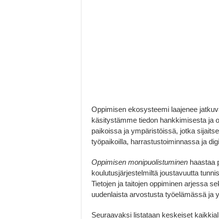
Oppimisen ekosysteemi laajenee jatkuva
käsitystämme tiedon hankkimisesta ja
paikoissa ja ympäristöissä, jotka sijaits
työpaikoilla, harrastustoiminnassa ja di
Oppimisen monipuolistuminen
haastaa p
koulutusjärjestelmiltä joustavuutta tunni
Tietojen ja taitojen oppiminen arjessa 
uudenlaista arvostusta työelämässä ja 
Seuraavaksi listataan keskeiset kaikkial