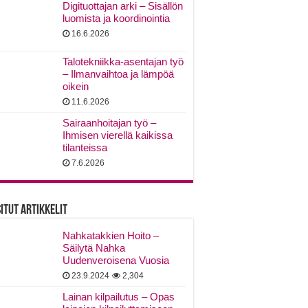
Digituottajan arki – Sisällön
luomista ja koordinointia
16.6.2026
Talotekniikka-asentajan työ
– Ilmanvaihtoa ja lämpöä
oikein
11.6.2026
Sairaanhoitajan työ –
Ihmisen vierellä kaikissa
tilanteissa
7.6.2026
itut Artikkelit
Nahkatakkien Hoito –
Säilytä Nahka
Uudenveroisena Vuosia
23.9.2024
2,304
Lainan kilpailutus – Opas