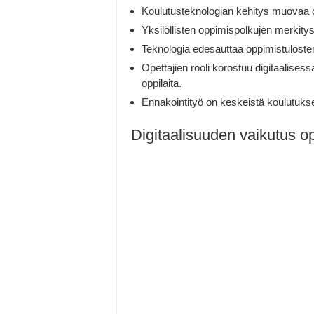
Koulutusteknologian kehitys muovaa 
Yksilöllisten oppimispolkujen merkitys
Teknologia edesauttaa oppimistulosten
Opettajien rooli korostuu digitaalis
oppilaita.
Ennakointityö on keskeistä koulutuks
Digitaalisuuden vaikutus o