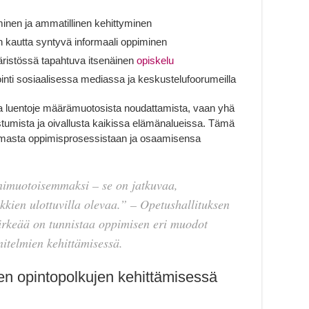
inen ja ammatillinen kehittyminen
n kautta syntyvä informaali oppiminen
päristössä tapahtuva itsenäinen
opiskelu
ointi sosiaalisessa mediassa ja keskustelufoorumeilla
ja luentoje määrämuotosista noudattamista, vaan yhä
tumista ja oivallusta kaikissa elämänalueissa. Tämä
omasta oppimisprosessistaan ja osaamisensa
imuotoisemmaksi – se on jatkuvaa,
aikkien ulottuvilla olevaa.” – Opetushallituksen
tärkeää on tunnistaa oppimisen eri muodot
nitelmien kehittämisessä.
sten opintopolkujen kehittämisessä