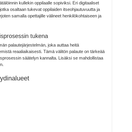
älöinnin kullekin oppilaalle sopiviksi. Eri digitaaliset
 jotka osaltaan tukevat oppilaiden itseohjautuvuutta ja
oten samalla opettajille välineet henkilökohtaiseen ja
isprosessin tukena
ömän palautejärjestelmän, joka auttaa heitä
tä reaaliaikaisesti. Tämä välitön palaute on tärkeää
misprosessin säätelyn kannalta. Lisäksi se mahdollistaa
n.
 ydinalueet