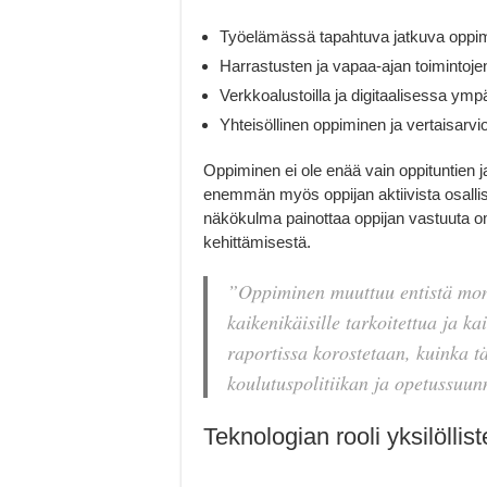
Työelämässä tapahtuva jatkuva oppim
Harrastusten ja vapaa-ajan toimintoje
Verkkoalustoilla ja digitaalisessa ym
Yhteisöllinen oppiminen ja vertaisarvi
Oppiminen ei ole enää vain oppituntien 
enemmän myös oppijan aktiivista osallis
näkökulma painottaa oppijan vastuuta 
kehittämisestä.
”Oppiminen muuttuu entistä mon
kaikenikäisille tarkoitettua ja k
raportissa korostetaan, kuinka 
koulutuspolitiikan ja opetussuun
Teknologian rooli yksilölli