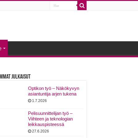
e
mmat Julkaisut
Optikon työ – Näkökyvyn
asiantuntija arjen tukena
1.7.2026
Pelisuunnittelijan työ –
Viihteen ja teknologian
leikkauspisteessä
27.6.2026