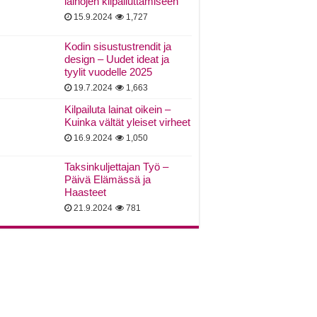
lainojen kilpailuttamiseen
15.9.2024
1,727
Kodin sisustustrendit ja
design – Uudet ideat ja
tyylit vuodelle 2025
19.7.2024
1,663
Kilpailuta lainat oikein –
Kuinka vältät yleiset virheet
16.9.2024
1,050
Taksinkuljettajan Työ –
Päivä Elämässä ja
Haasteet
21.9.2024
781