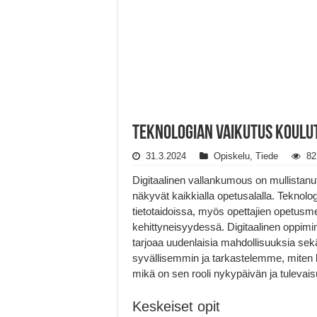
Teknologian vaikutus koulut
31.3.2024
Opiskelu
,
Tiede
82
Digitaalinen vallankumous on mullistanu
näkyvät kaikkialla opetusalalla. Teknolo
tietotaidoissa, myös opettajien opetus
kehittyneisyydessä. Digitaalinen oppimin
tarjoaa uudenlaisia mahdollisuuksia se
syvällisemmin ja tarkastelemme, miten
mikä on sen rooli nykypäivän ja tulevai
Keskeiset opit