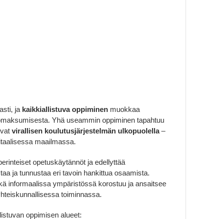
sti, ja
kaikkiallistuva oppiminen
muokkaa
 omaksumisesta. Yhä useammin oppiminen tapahtuu
evat
virallisen koulutusjärjestelmän ulkopuolella
–
gitaalisessa maailmassa.
erinteiset opetuskäytännöt ja edellyttää
staa ja tunnustaa eri tavoin hankittua osaamista.
sekä informaalissa ympäristössä korostuu ja ansaitsee
yhteiskunnallisessa toiminnassa.
listuvan oppimisen alueet: