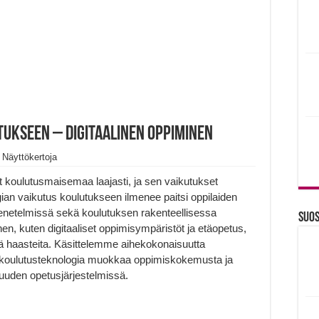
ukseen – Digitaalinen oppiminen
 Näyttökertoja
t koulutusmaisemaa laajasti, ja sen vaikutukset
gian vaikutus koulutukseen ilmenee paitsi oppilaiden
menetelmissä sekä koulutuksen rakenteellisessa
Suos
en, kuten digitaaliset oppimisympäristöt ja etäopetus,
kä haasteita. Käsittelemme aihekokonaisuutta
 koulutusteknologia muokkaa oppimiskokemusta ja
suuden opetusjärjestelmissä.