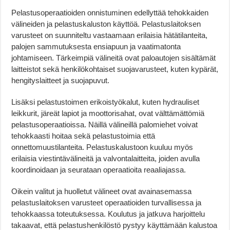
Pelastusoperaatioiden onnistuminen edellyttää tehokkaiden
välineiden ja pelastuskaluston käyttöä. Pelastuslaitoksen
varusteet on suunniteltu vastaamaan erilaisia hätätilanteita,
palojen sammutuksesta ensiapuun ja vaatimatonta
johtamiseen. Tärkeimpiä välineitä ovat paloautojen sisältämät
laitteistot sekä henkilökohtaiset suojavarusteet, kuten kypärät,
hengityslaitteet ja suojapuvut.
Lisäksi pelastustoimen erikoistyökalut, kuten hydrauliset
leikkurit, järeät lapiot ja moottorisahat, ovat välttämättömiä
pelastusoperaatioissa. Näillä välineillä palomiehet voivat
tehokkaasti hoitaa sekä pelastustoimia että
onnettomuustilanteita. Pelastuskalustoon kuuluu myös
erilaisia viestintävälineitä ja valvontalaitteita, joiden avulla
koordinoidaan ja seurataan operaatioita reaaliajassa.
Oikein valitut ja huolletut välineet ovat avainasemassa
pelastuslaitoksen varusteet operaatioiden turvallisessa ja
tehokkaassa toteutuksessa. Koulutus ja jatkuva harjoittelu
takaavat, että pelastushenkilöstö pystyy käyttämään kalustoa