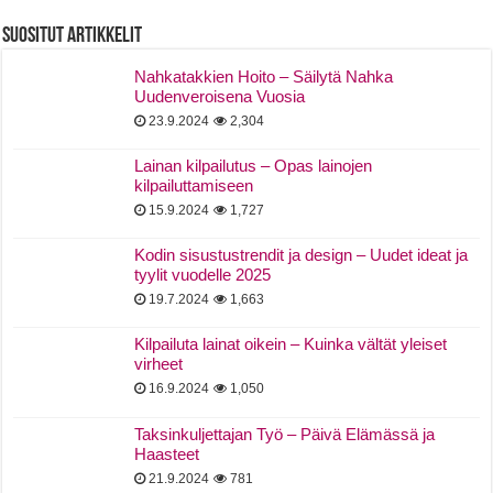
Suositut Artikkelit
Nahkatakkien Hoito – Säilytä Nahka
Uudenveroisena Vuosia
23.9.2024
2,304
Lainan kilpailutus – Opas lainojen
kilpailuttamiseen
15.9.2024
1,727
Kodin sisustustrendit ja design – Uudet ideat ja
tyylit vuodelle 2025
19.7.2024
1,663
Kilpailuta lainat oikein – Kuinka vältät yleiset
virheet
16.9.2024
1,050
Taksinkuljettajan Työ – Päivä Elämässä ja
Haasteet
21.9.2024
781