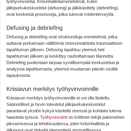
työhyvinvointia. Kriisinhallintamenetelmät, kuten
jälkipurkukeskustelut (defusing) ja jälkikäsittely (debriefing),
ovat keskeisiä prosesseja, jotka tukevat mielenterveyttä.
Defusing ja debriefing
Defusing ja debriefing ovat strukturoituja menetelmiä, jotka
auttavat purkamaan välittömiä stressireaktioita traumaattisen
tapahtuman jälkeen. Defusing tapahtuu yleensä heti
tapahtuman jälkeen ja keskittyy rauhoittamaan tilannetta.
Debriefing puolestaan tarjoaa syvällisempää keskustelua ja
analyysia tapahtumasta, yleensä muutaman päivän sisällä
tapauksesta.
Kriisiavun merkitys työhyvinvoinnille
Kriisiavun merkitys työhyvinvoinnille ei voi olla liioiteltu.
Säännölliset ja hyvin toteutetut jälkipurkukeskustelut
parantavat yksilön kykyä käsitellä stressiä ja kohdata tulevia
haasteita työssä.
Työhyvinvointi
on kriittinen tekijä palomiehen
jaksamisessa ja tehokkuudessa, joten kriisinhallinta ja
jälkipurut ovat tärkeitä elementtejä ammatillisessa