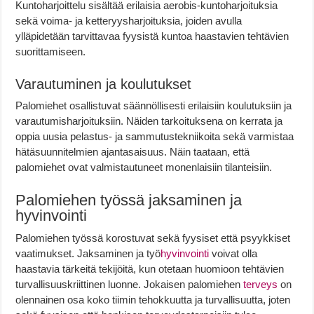
Kuntoharjoittelu sisältää erilaisia aerobis-kuntoharjoituksia
sekä voima- ja ketteryysharjoituksia, joiden avulla
ylläpidetään tarvittavaa fyysistä kuntoa haastavien tehtävien
suorittamiseen.
Varautuminen ja koulutukset
Palomiehet osallistuvat säännöllisesti erilaisiin koulutuksiin ja
varautumisharjoituksiin. Näiden tarkoituksena on kerrata ja
oppia uusia pelastus- ja sammutustekniikoita sekä varmistaa
hätäsuunnitelmien ajantasaisuus. Näin taataan, että
palomiehet ovat valmistautuneet monenlaisiin tilanteisiin.
Palomiehen työssä jaksaminen ja
hyvinvointi
Palomiehen työssä korostuvat sekä fyysiset että psyykkiset
vaatimukset. Jaksaminen ja työ
hyvinvointi
voivat olla
haastavia tärkeitä tekijöitä, kun otetaan huomioon tehtävien
turvallisuuskriittinen luonne. Jokaisen palomiehen
terveys
on
olennainen osa koko tiimin tehokkuutta ja turvallisuutta, joten