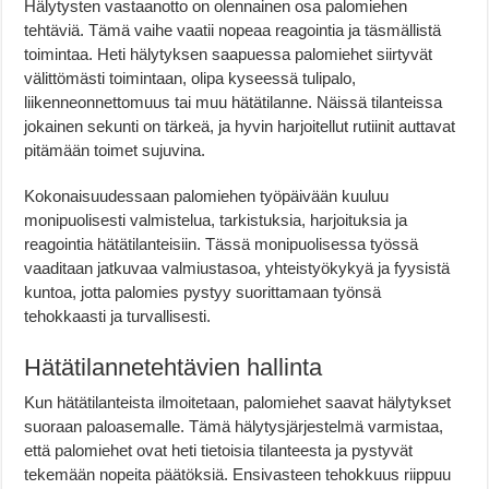
Hälytysten vastaanotto on olennainen osa palomiehen
tehtäviä. Tämä vaihe vaatii nopeaa reagointia ja täsmällistä
toimintaa. Heti hälytyksen saapuessa palomiehet siirtyvät
välittömästi toimintaan, olipa kyseessä tulipalo,
liikenneonnettomuus tai muu hätätilanne. Näissä tilanteissa
jokainen sekunti on tärkeä, ja hyvin harjoitellut rutiinit auttavat
pitämään toimet sujuvina.
Kokonaisuudessaan palomiehen työpäivään kuuluu
monipuolisesti valmistelua, tarkistuksia, harjoituksia ja
reagointia hätätilanteisiin. Tässä monipuolisessa työssä
vaaditaan jatkuvaa valmiustasoa, yhteistyökykyä ja fyysistä
kuntoa, jotta palomies pystyy suorittamaan työnsä
tehokkaasti ja turvallisesti.
Hätätilannetehtävien hallinta
Kun hätätilanteista ilmoitetaan, palomiehet saavat hälytykset
suoraan paloasemalle. Tämä hälytysjärjestelmä varmistaa,
että palomiehet ovat heti tietoisia tilanteesta ja pystyvät
tekemään nopeita päätöksiä. Ensivasteen tehokkuus riippuu