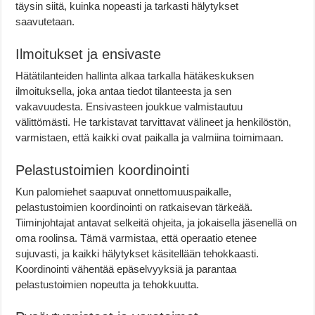
täysin siitä, kuinka nopeasti ja tarkasti hälytykset
saavutetaan.
Ilmoitukset ja ensivaste
Hätätilanteiden hallinta alkaa tarkalla hätäkeskuksen
ilmoituksella, joka antaa tiedot tilanteesta ja sen
vakavuudesta. Ensivasteen joukkue valmistautuu
välittömästi. He tarkistavat tarvittavat välineet ja henkilöstön,
varmistaen, että kaikki ovat paikalla ja valmiina toimimaan.
Pelastustoimien koordinointi
Kun palomiehet saapuvat onnettomuuspaikalle,
pelastustoimien koordinointi on ratkaisevan tärkeää.
Tiiminjohtajat antavat selkeitä ohjeita, ja jokaisella jäsenellä on
oma roolinsa. Tämä varmistaa, että operaatio etenee
sujuvasti, ja kaikki hälytykset käsitellään tehokkaasti.
Koordinointi vähentää epäselvyyksiä ja parantaa
pelastustoimien nopeutta ja tehokkuutta.