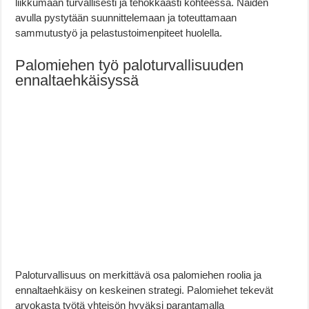
liikkumaan turvallisesti ja tehokkaasti kohteessa. Näiden
avulla pystytään suunnittelemaan ja toteuttamaan
sammutustyö ja pelastustoimenpiteet huolella.
Palomiehen työ paloturvallisuuden
ennaltaehkäisyssä
Paloturvallisuus on merkittävä osa palomiehen roolia ja
ennaltaehkäisy on keskeinen strategi. Palomiehet tekevät
arvokasta työtä yhteisön hyväksi parantamalla