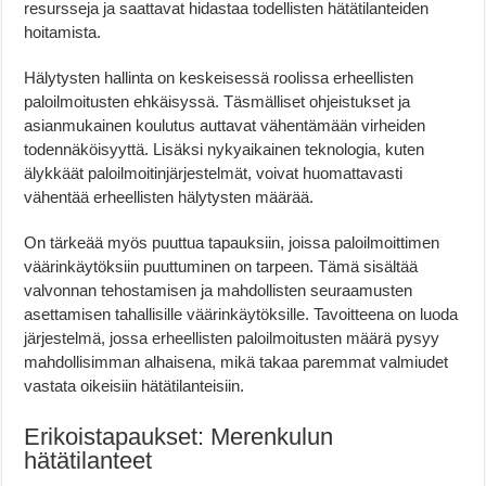
resursseja ja saattavat hidastaa todellisten hätätilanteiden
hoitamista.
Hälytysten hallinta on keskeisessä roolissa erheellisten
paloilmoitusten ehkäisyssä. Täsmälliset ohjeistukset ja
asianmukainen koulutus auttavat vähentämään virheiden
todennäköisyyttä. Lisäksi nykyaikainen teknologia, kuten
älykkäät paloilmoitinjärjestelmät, voivat huomattavasti
vähentää erheellisten hälytysten määrää.
On tärkeää myös puuttua tapauksiin, joissa paloilmoittimen
väärinkäytöksiin puuttuminen on tarpeen. Tämä sisältää
valvonnan tehostamisen ja mahdollisten seuraamusten
asettamisen tahallisille väärinkäytöksille. Tavoitteena on luoda
järjestelmä, jossa erheellisten paloilmoitusten määrä pysyy
mahdollisimman alhaisena, mikä takaa paremmat valmiudet
vastata oikeisiin hätätilanteisiin.
Erikoistapaukset: Merenkulun
hätätilanteet