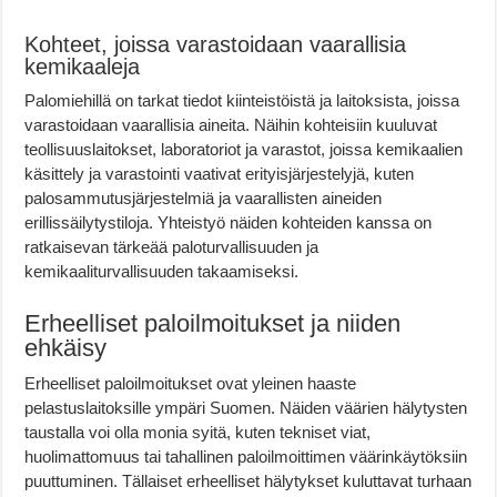
Kohteet, joissa varastoidaan vaarallisia
kemikaaleja
Palomiehillä on tarkat tiedot kiinteistöistä ja laitoksista, joissa
varastoidaan vaarallisia aineita. Näihin kohteisiin kuuluvat
teollisuuslaitokset, laboratoriot ja varastot, joissa kemikaalien
käsittely ja varastointi vaativat erityisjärjestelyjä, kuten
palosammutusjärjestelmiä ja vaarallisten aineiden
erillissäilytystiloja. Yhteistyö näiden kohteiden kanssa on
ratkaisevan tärkeää paloturvallisuuden ja
kemikaaliturvallisuuden takaamiseksi.
Erheelliset paloilmoitukset ja niiden
ehkäisy
Erheelliset paloilmoitukset ovat yleinen haaste
pelastuslaitoksille ympäri Suomen. Näiden väärien hälytysten
taustalla voi olla monia syitä, kuten tekniset viat,
huolimattomuus tai tahallinen paloilmoittimen väärinkäytöksiin
puuttuminen. Tällaiset erheelliset hälytykset kuluttavat turhaan