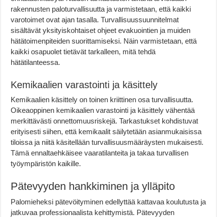
rakennusten paloturvallisuutta ja varmistetaan, että kaikki
varotoimet ovat ajan tasalla. Turvallisuussuunnitelmat
sisältävät yksityiskohtaiset ohjeet evakuointien ja muiden
hätätoimenpiteiden suorittamiseksi. Näin varmistetaan, että
kaikki osapuolet tietävät tarkalleen, mitä tehdä
hätätilanteessa.
Kemikaalien varastointi ja käsittely
Kemikaalien käsittely on toinen kriittinen osa turvallisuutta.
Oikeaoppinen kemikaalien varastointi ja käsittely vähentää
merkittävästi onnettomuusriskejä. Tarkastukset kohdistuvat
erityisesti siihen, että kemikaalit säilytetään asianmukaisissa
tiloissa ja niitä käsitellään turvallisuusmääräysten mukaisesti.
Tämä ennaltaehkäisee vaaratilanteita ja takaa turvallisen
työympäristön kaikille.
Pätevyyden hankkiminen ja ylläpito
Palomieheksi pätevöityminen edellyttää kattavaa koulutusta ja
jatkuvaa professionaalista kehittymistä. Pätevyyden