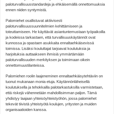
paloturvallisuusstandardeja ja ehkäisemällä onnettomuuksia
ennen niiden syntymistä.
Palomiehet osallistuvat aktiivisesti
paloturvallisuussuunnitelmien kehittämiseen ja
toteuttamiseen. He käyttävät asiantuntemustaan työpaikoilla
ja kodeissa tarkastaen, että turvallisuuskäytännöt ovat
kunnossa ja opastaen asukkaita ennaltaehkäisevissä
toimissa. Lisäksi kouluttajat tarjoavat koulutuksia ja
harjoituksia auttaakseen ihmisiä ymmärtämään
paloturvallisuuden merkityksen ja toimimaan oikein
onnettomuustilanteissa.
Palomiehen roolin laajeneminen ennaltaehkäisytehtäviin on
tuonut mukanaan monia etuja. Käytännönläheisellä
koulutuksella ja tehokkailla palotarkastuksilla varmistetaan,
että riskejä vähennetään mahdollisimman paljon. Tämä
yhdistyy laajaan yhteisöyhteistyöhön, jossa palomiehet
tekevät tiivistä yhteistyötä koulujen, yritysten ja muiden
organisaatioiden kanssa.