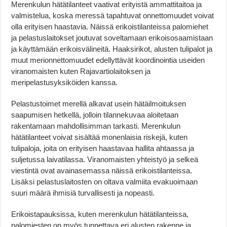
Merenkulun hätätilanteet vaativat erityistä ammattitaitoa ja
valmistelua, koska meressä tapahtuvat onnettomuudet voivat
olla erityisen haastavia. Näissä erikoistilanteissa palomiehet
ja pelastuslaitokset joutuvat soveltamaan erikoisosaamistaan
ja käyttämään erikoisvälineitä. Haaksirikot, alusten tulipalot ja
muut merionnettomuudet edellyttävät koordinointia useiden
viranomaisten kuten Rajavartiolaitoksen ja
meripelastusyksiköiden kanssa.
Pelastustoimet merellä alkavat usein hätäilmoituksen
saapumisen hetkellä, jolloin tilannekuvaa aloitetaan
rakentamaan mahdollisimman tarkasti. Merenkulun
hätätilanteet voivat sisältää monenlaisia riskejä, kuten
tulipaloja, joita on erityisen haastavaa hallita ahtaassa ja
suljetussa laivatilassa. Viranomaisten yhteistyö ja selkeä
viestintä ovat avainasemassa näissä erikoistilanteissa.
Lisäksi pelastuslaitosten on oltava valmiita evakuoimaan
suuri määrä ihmisiä turvallisesti ja nopeasti.
Erikoistapauksissa, kuten merenkulun hätätilanteissa,
palomiesten on myös tunnettava eri alusten rakenne ja