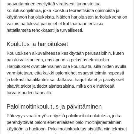
saavuttaminen edellyttää virallisesti tunnustettua
koulutusohjelmaa, joka koostuu teoreettisista opinnoista ja
käytännön harjoituksista. Näiden harjoitusten tarkoituksena on
valmistaa tulevat palomiehet kohtaamaan erilaisia
hätätilanteita tehokkaasti ja turvallisesti.
Koulutus ja harjoitukset
Koulutuksen alkuvaiheessa keskitytään perusasioihin, kuten
paloturvallisuuteen, ensiapuun ja pelastustekniikoihin.
Harjoitukset ovat olennainen osa koulutusta, sillä niiden avulla
varmistetaan, että kaikki palomiehet osaavat toimia nopeasti
ja tarkasti hätätilanteissa. Jatkuvat harjoitukset ja päivitykset
pitävät taidot ja tiedot ajantasaisina, mikä on elintärkeää
turvallisuuden kannalta.
Paloilmoitinkoulutus ja päivittäminen
Pätevyys vaatii myös erityisiä paloilmoitinkoulutuksia, jotka
perehdyttävät palomiehet erilaisten paloilmoitinjärjestelmien
käyttöön ja huoltoon. Paloilmoitinkoulutus sisältää niin tekniset