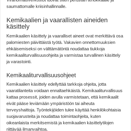
saumattomalle kriisinhallinnalle.
Kemikaalien ja vaarallisten aineiden
käsittely
Kemikaalien käsittely ja vaaralliset aineet ovat merkittävä osa
palomiesten päivittäistä työtä. Vakavien onnettomuuksien
ehkäisemiseksi on välttämätöntä noudattaa tiukkoja
kemikaaliturvallisuusohjeita ja varmistaa turvallinen käsittely
ja varastointi.
Kemikaaliturvallisuusohjeet
Kemikaalien käsittely edellyttää tarkkoja ohjeita, jotta
vaaratilanteita voidaan ennaltaehkäistä. Kemikaaliturvallisuus
kattaa prosessit, joiden avulla varmistetaan, että kemikaalit
eivät pääse leviämään ympäristöön tai aiheuta
terveyshaittoja. Työntekijöiden tulee käyttää henkilökohtaisia
suojavarusteita ja noudattaa toimintaohjeita, kuten
oikeanlaista merkitsemistä ja kemikaalien käsittelytilojen
riittävää ilmanvaihtoa.