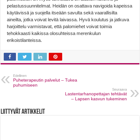
pelastussuunnitelmat. Heidän on osattava navigoida kapeissa
käytävissä ja suojella itseään savulta sekä vaarallisilta
aineilta, jotka voivat levitä laivassa. Hyvä koulutus ja jatkuva
harjoittelu varmistavat, että palomiehet voivat toimia
tehokkaasti kaikissa olosuhteissa merenkulun
erikoistilanteissa.
Edellinen
Puheterapeutin palvelut – Tukea
puhumiseen
Seuraava
Lastentarhanopettajan tehtävät
– Lapsen kasvun tukeminen
Liittyvät artikkelit