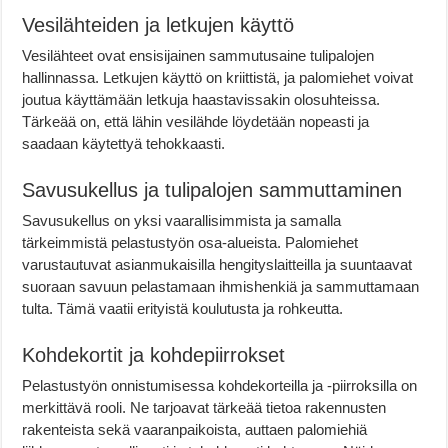
Vesilähteiden ja letkujen käyttö
Vesilähteet ovat ensisijainen sammutusaine tulipalojen
hallinnassa. Letkujen käyttö on kriittistä, ja palomiehet voivat
joutua käyttämään letkuja haastavissakin olosuhteissa.
Tärkeää on, että lähin vesilähde löydetään nopeasti ja
saadaan käytettyä tehokkaasti.
Savusukellus ja tulipalojen sammuttaminen
Savusukellus on yksi vaarallisimmista ja samalla
tärkeimmistä pelastustyön osa-alueista. Palomiehet
varustautuvat asianmukaisilla hengityslaitteilla ja suuntaavat
suoraan savuun pelastamaan ihmishenkiä ja sammuttamaan
tulta. Tämä vaatii erityistä koulutusta ja rohkeutta.
Kohdekortit ja kohdepiirrokset
Pelastustyön onnistumisessa kohdekorteilla ja -piirroksilla on
merkittävä rooli. Ne tarjoavat tärkeää tietoa rakennusten
rakenteista sekä vaaranpaikoista, auttaen palomiehiä