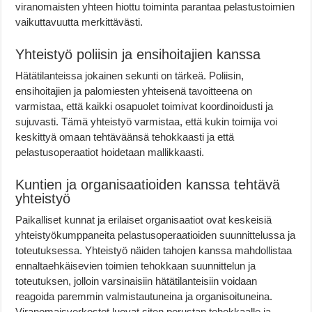
viranomaisten yhteen hiottu toiminta parantaa pelastustoimien
vaikuttavuutta merkittävästi.
Yhteistyö poliisin ja ensihoitajien kanssa
Hätätilanteissa jokainen sekunti on tärkeä. Poliisin,
ensihoitajien ja palomiesten yhteisenä tavoitteena on
varmistaa, että kaikki osapuolet toimivat koordinoidusti ja
sujuvasti. Tämä yhteistyö varmistaa, että kukin toimija voi
keskittyä omaan tehtäväänsä tehokkaasti ja että
pelastusoperaatiot hoidetaan mallikkaasti.
Kuntien ja organisaatioiden kanssa tehtävä
yhteistyö
Paikalliset kunnat ja erilaiset organisaatiot ovat keskeisiä
yhteistyökumppaneita pelastusoperaatioiden suunnittelussa ja
toteutuksessa. Yhteistyö näiden tahojen kanssa mahdollistaa
ennaltaehkäisevien toimien tehokkaan suunnittelun ja
toteutuksen, jolloin varsinaisiin hätätilanteisiin voidaan
reagoida paremmin valmistautuneina ja organisoituneina.
Viranomaisverkostot luovat siten perustan tehokkaalle ja