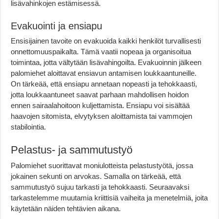
lisävahinkojen estämisessä.
Evakuointi ja ensiapu
Ensisijainen tavoite on evakuoida kaikki henkilöt turvallisesti
onnettomuuspaikalta. Tämä vaatii nopeaa ja organisoitua
toimintaa, jotta vältytään lisävahingoilta. Evakuoinnin jälkeen
palomiehet aloittavat ensiavun antamisen loukkaantuneille.
On tärkeää, että ensiapu annetaan nopeasti ja tehokkaasti,
jotta loukkaantuneet saavat parhaan mahdollisen hoidon
ennen sairaalahoitoon kuljettamista. Ensiapu voi sisältää
haavojen sitomista, elvytyksen aloittamista tai vammojen
stabilointia.
Pelastus- ja sammutustyö
Palomiehet suorittavat moniulotteista pelastustyötä, jossa
jokainen sekunti on arvokas. Samalla on tärkeää, että
sammutustyö sujuu tarkasti ja tehokkaasti. Seuraavaksi
tarkastelemme muutamia kriittisiä vaiheita ja menetelmiä, joita
käytetään näiden tehtävien aikana.