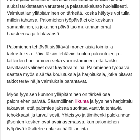
aluksi tarkistetaan varusteet ja pelastuskalusto huolellisesti.
Valmiustilan ylläpitäminen on tärkeää, koska hälytys voi tulla
milloin tahansa. Palomiehen työpäivä ei ole koskaan
samanlainen, ja jokainen päivä tuo mukanaan omat
haasteensa ja tehtävänsä.
Palomiehen tehtävät sisältävät monenlaisia toimia ja
tarkastuksia. Päivittäisiin tehtäviin kuuluu paloautojen ja -
laitteiden huoltaminen sekä varmistaminen, että kaikki
tarvittavat välineet ovat käyttövalmiina. Palomiehen työpäivä
saattaa myös sisältää koulutuksia ja harjoituksia, jotka pitävät
taidot terävinä ja valmiuksia parantavat.
Myös fyysisen kunnon ylläpitäminen on tärkeä osa
palomiehen päivää. Säännöllinen
liikunta
ja fyysinen harjoittelu
takaavat, että palomies jaksaa suorittaa vaativia tehtäviä
tehokkaasti ja turvallisesti. Yhteistyö ja tiimihenki palokunnan
jäsenten kesken ovat avainasemassa, kun palomiehen
työpäivä käsittelee erilaisia hätätilanteita.