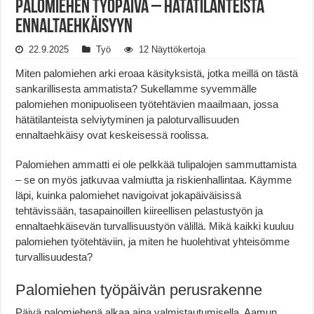
Palomiehen työpäivä – Hätätilanteista
ennaltaehkäisyyn
22.9.2025
Työ
12 Näyttökertoja
Miten palomiehen arki eroaa käsityksistä, jotka meillä on tästä
sankarillisesta ammatista? Sukellamme syvemmälle
palomiehen monipuoliseen työtehtävien maailmaan, jossa
hätätilanteista selviytyminen ja paloturvallisuuden
ennaltaehkäisy ovat keskeisessä roolissa.
Palomiehen ammatti ei ole pelkkää tulipalojen sammuttamista
– se on myös jatkuvaa valmiutta ja riskienhallintaa. Käymme
läpi, kuinka palomiehet navigoivat jokapäiväisissä
tehtävissään, tasapainoillen kiireellisen pelastustyön ja
ennaltaehkäisevän turvallisuustyön välillä. Mikä kaikki kuuluu
palomiehen työtehtäviin, ja miten he huolehtivat yhteisömme
turvallisuudesta?
Palomiehen työpäivän perusrakenne
Päivä palomiehenä alkaa aina valmistautumisella. Aamun