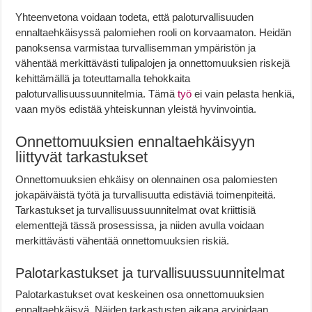
Yhteenvetona voidaan todeta, että paloturvallisuuden
ennaltaehkäisyssä palomiehen rooli on korvaamaton. Heidän
panoksensa varmistaa turvallisemman ympäristön ja
vähentää merkittävästi tulipalojen ja onnettomuuksien riskejä
kehittämällä ja toteuttamalla tehokkaita
paloturvallisuussuunnitelmia. Tämä
työ
ei vain pelasta henkiä,
vaan myös edistää yhteiskunnan yleistä hyvinvointia.
Onnettomuuksien ennaltaehkäisyyn
liittyvät tarkastukset
Onnettomuuksien ehkäisy on olennainen osa palomiesten
jokapäiväistä työtä ja turvallisuutta edistäviä toimenpiteitä.
Tarkastukset ja turvallisuussuunnitelmat ovat kriittisiä
elementtejä tässä prosessissa, ja niiden avulla voidaan
merkittävästi vähentää onnettomuuksien riskiä.
Palotarkastukset ja turvallisuussuunnitelmat
Palotarkastukset ovat keskeinen osa onnettomuuksien
ennaltaehkäisyä. Näiden tarkastusten aikana arvioidaan