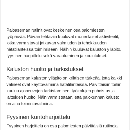
Paloaseman rutiinit ovat keskeinen osa palomiesten
työpäivää. Päivän tehtäviin kuuluvat monenlaiset aktiviteetit,
jotka varmistavat jatkuvan valmiuden ja tehokkuuden
hätätilanteissa toimimiseen. Näihin kuuluvat kaluston ylläpito,
fyysinen harjoittelu sekä varautuminen ja koulutukset.
Kaluston huolto ja tarkistukset
Paloaseman kaluston ylläpito on kriittisen tärkeää, jotta kaikki
välineet ovat käyttövalmiina hätätilanteissa. Päivittäisiin töihin
kuuluu ajoneuvojen tarkistaminen, työkalujen puhdistus ja
laitteiden huolto. Näin varmistetaan, että palokunnan kalusto
on aina toimintavalmiina.
Fyysinen kuntoharjoittelu
Fyysinen harjoittelu on osa palomiesten päivittäisiä rutiineja.