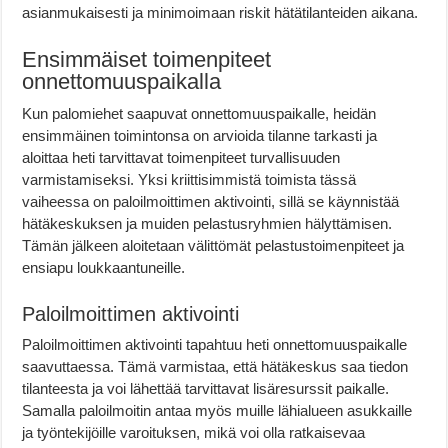
asianmukaisesti ja minimoimaan riskit hätätilanteiden aikana.
Ensimmäiset toimenpiteet
onnettomuuspaikalla
Kun palomiehet saapuvat onnettomuuspaikalle, heidän
ensimmäinen toimintonsa on arvioida tilanne tarkasti ja
aloittaa heti tarvittavat toimenpiteet turvallisuuden
varmistamiseksi. Yksi kriittisimmistä toimista tässä
vaiheessa on paloilmoittimen aktivointi, sillä se käynnistää
hätäkeskuksen ja muiden pelastusryhmien hälyttämisen.
Tämän jälkeen aloitetaan välittömät pelastustoimenpiteet ja
ensiapu loukkaantuneille.
Paloilmoittimen aktivointi
Paloilmoittimen aktivointi tapahtuu heti onnettomuuspaikalle
saavuttaessa. Tämä varmistaa, että hätäkeskus saa tiedon
tilanteesta ja voi lähettää tarvittavat lisäresurssit paikalle.
Samalla paloilmoitin antaa myös muille lähialueen asukkaille
ja työntekijöille varoituksen, mikä voi olla ratkaisevaa