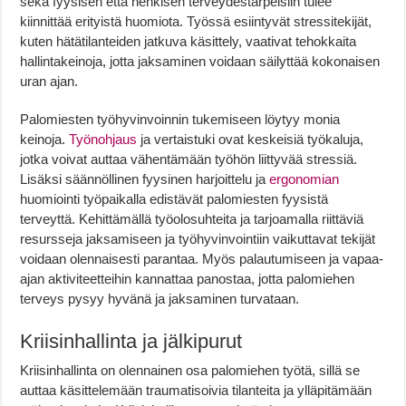
sekä fyysisen että henkisen terveydestarpeisiin tulee
kiinnittää erityistä huomiota. Työssä esiintyvät stressitekijät,
kuten hätätilanteiden jatkuva käsittely, vaativat tehokkaita
hallintakeinoja, jotta jaksaminen voidaan säilyttää kokonaisen
uran ajan.
Palomiesten työhyvinvoinnin tukemiseen löytyy monia
keinoja.
Työnohjaus
ja vertaistuki ovat keskeisiä työkaluja,
jotka voivat auttaa vähentämään työhön liittyvää stressiä.
Lisäksi säännöllinen fyysinen harjoittelu ja
ergonomian
huomiointi työpaikalla edistävät palomiesten fyysistä
terveyttä. Kehittämällä työolosuhteita ja tarjoamalla riittäviä
resursseja jaksamiseen ja työhyvinvointiin vaikuttavat tekijät
voidaan olennaisesti parantaa. Myös palautumiseen ja vapaa-
ajan aktiviteetteihin kannattaa panostaa, jotta palomiehen
terveys pysyy hyvänä ja jaksaminen turvataan.
Kriisinhallinta ja jälkipurut
Kriisinhallinta on olennainen osa palomiehen työtä, sillä se
auttaa käsittelemään traumatisoivia tilanteita ja ylläpitämään