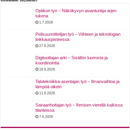
Uusimmat Julkaisut
Optikon työ – Näkökyvyn asiantuntija arjen
tukena
1.7.2026
Pelisuunnittelijan työ – Viihteen ja teknologian
leikkauspisteessä
27.6.2026
Digituottajan arki – Sisällön luomista ja
koordinointia
16.6.2026
Talotekniikka-asentajan työ – Ilmanvaihtoa ja
lämpöä oikein
11.6.2026
Sairaanhoitajan työ – Ihmisen vierellä kaikissa
tilanteissa
7.6.2026