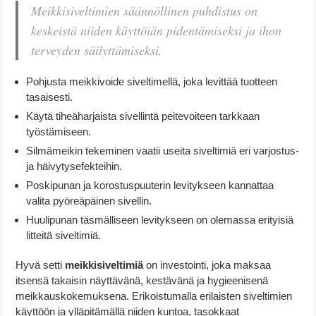
Meikkisiveltimien säännöllinen puhdistus on
keskeistä niiden käyttöiän pidentämiseksi ja ihon
terveyden säilyttämiseksi.
Pohjusta meikkivoide siveltimellä, joka levittää tuotteen
tasaisesti.
Käytä tiheäharjaista sivellintä peitevoiteen tarkkaan
työstämiseen.
Silmämeikin tekeminen vaatii useita siveltimiä eri varjostus-
ja häivytysefekteihin.
Poskipunan ja korostuspuuterin levitykseen kannattaa
valita pyöreäpäinen sivellin.
Huulipunan täsmälliseen levitykseen on olemassa erityisiä
litteitä siveltimiä.
Hyvä setti
meikkisiveltimiä
on investointi, joka maksaa
itsensä takaisin näyttävänä, kestävänä ja hygieenisenä
meikkauskokemuksena. Erikoistumalla erilaisten siveltimien
käyttöön ja ylläpitämällä niiden kuntoa, tasokkaat