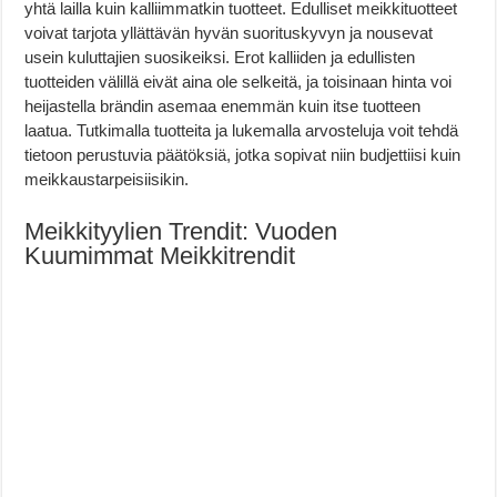
yhtä lailla kuin kalliimmatkin tuotteet. Edulliset meikkituotteet
voivat tarjota yllättävän hyvän suorituskyvyn ja nousevat
usein kuluttajien suosikeiksi. Erot kalliiden ja edullisten
tuotteiden välillä eivät aina ole selkeitä, ja toisinaan hinta voi
heijastella brändin asemaa enemmän kuin itse tuotteen
laatua. Tutkimalla tuotteita ja lukemalla arvosteluja voit tehdä
tietoon perustuvia päätöksiä, jotka sopivat niin budjettiisi kuin
meikkaustarpeisiisikin.
Meikkityylien Trendit: Vuoden
Kuumimmat Meikkitrendit