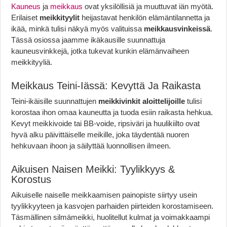
Kauneus
ja
meikkaus
ovat yksilöllisiä ja muuttuvat iän myötä.
Erilaiset
meikkityylit
heijastavat henkilön elämäntilannetta ja
ikää, minkä tulisi näkyä myös valituissa
meikkausvinkeissä
.
Tässä osiossa jaamme ikäkausille suunnattuja
kauneusvinkkejä, jotka tukevat kunkin elämänvaiheen
meikkityyliä.
Meikkaus Teini-Iässä: Kevyttä Ja Raikasta
Teini-ikäisille suunnattujen
meikkivinkit aloittelijoille
tulisi
korostaa ihon omaa kauneutta ja tuoda esiin raikasta hehkua.
Kevyt meikkivoide tai BB-voide, ripsiväri ja huulikiilto ovat
hyvä alku päivittäiselle meikille, joka täydentää nuoren
hehkuvaan ihoon ja säilyttää luonnollisen ilmeen.
Aikuisen Naisen Meikki: Tyylikkyys &
Korostus
Aikuiselle naiselle meikkaamisen painopiste siirtyy usein
tyylikkyyteen ja kasvojen parhaiden piirteiden korostamiseen.
Täsmällinen silmämeikki, huolitellut kulmat ja voimakkaampi