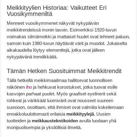
Meikkityylien Historiaa: Vaikutteet Eri
Vuosikymmeniltä
Menneet vuosikymmenet näkyvät nykypäivän
meikkitrendeissä monin tavoin. Esimerkiksi 1920-luvun
voimakas silmämeikki ja mattaiset huulet ovat tehneet paluun,
samoin kuin 1980-luvun näyttävät värit ja muodot. Jokaiselta
aikakaudelta löytyy elementtejä, jotka ovat jälleen
nykypäivänä trendikkäitä.
Tämän Hetken Suosituimmat Meikkitrendit
Tällä hetkellä meikkimaailmaa hallitsevat luonnollisen
näköinen
iho
ja hehkuvat korostukset, jotka tuovat esille
kasvojen parhaat puolet. Myös graafiset eyelinerit sekä
rohkeat ja värikkäät luomivärit ovat nousseet suureen
suosioon, osoittaen, että ihmiset ovat valmiita kokeilemaan
ennakkoluulottomasti erilaisia
meikkityylejä
. Uusien
tuotteiden ja
meikkaustekniikoiden
avulla luodaan yhä
monipuolisempia ja yksilöllisiä ilmeitä.