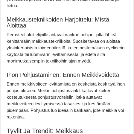
tietoa.
Meikkaustekniikoiden Harjoittelu: Mistä
Aloittaa
Perusteet aloittelijoille antavat vankan pohjan, jolta lähteä
kehittämään meikkaustekniikoita. Suositeltavaa on aloittaa
yksinkertaisista toimenpiteistä, kuten nestemäisen eyelinerin
käytöstä tai luomivärin levittämisestä, ja edetä siitä
monimutkaisempiin tekniikoihin ajan myötä.
Ihon Pohjustaminen: Ennen Meikkivoidetta
Ennen meikkivoiteen levittämistä on keskeistä keskittyä ihon
pohjustukseen. Meikin pohjustusvinkit kattavat kaiken
kosteutuksesta pohjustusvoiteisiin, jotka auttavat
meikkivoiteen levittymisessä tasaisesti ja kestämään
pidempään. Pohjustus luo ideaalin kankaan, jolle meikkiä voi
rakentaa.
Tyylit Ja Trendit: Meikkaus