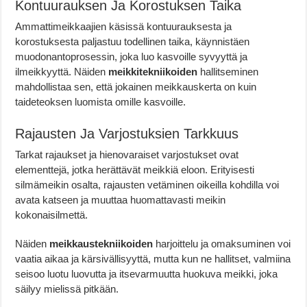
Kontuurauksen Ja Korostuksen Taika
Ammattimeikkaajien käsissä kontuurauksesta ja
korostuksesta paljastuu todellinen taika, käynnistäen
muodonantoprosessin, joka luo kasvoille syvyyttä ja
ilmeikkyyttä. Näiden
meikkitekniikoiden
hallitseminen
mahdollistaa sen, että jokainen meikkauskerta on kuin
taideteoksen luomista omille kasvoille.
Rajausten Ja Varjostuksien Tarkkuus
Tarkat rajaukset ja hienovaraiset varjostukset ovat
elementtejä, jotka herättävät meikkiä eloon. Erityisesti
silmämeikin osalta, rajausten vetäminen oikeilla kohdilla voi
avata katseen ja muuttaa huomattavasti meikin
kokonaisilmettä.
Näiden
meikkaustekniikoiden
harjoittelu ja omaksuminen voi
vaatia aikaa ja kärsivällisyyttä, mutta kun ne hallitset, valmiina
seisoo luotu luovutta ja itsevarmuutta huokuva meikki, joka
säilyy mielissä pitkään.