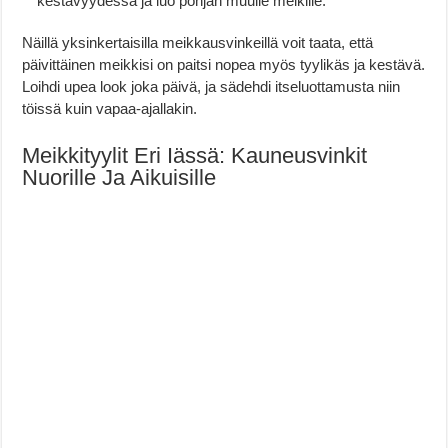
kestävyydessä ja luo pohjan muulle meikille.
Näillä yksinkertaisilla meikkausvinkeillä voit taata, että
päivittäinen meikkisi on paitsi nopea myös tyylikäs ja kestävä.
Loihdi upea look joka päivä, ja sädehdi itseluottamusta niin
töissä kuin vapaa-ajallakin.
Meikkityylit Eri Iässä: Kauneusvinkit
Nuorille Ja Aikuisille