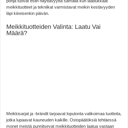
pohja tuovat esiin näyttävyyttä samalla kun laadukkaat
meikkituotteet ja tekniikat varmistavat meikin kestävyyden
läpi kiireisenkin päivän.
Meikkituotteiden Valinta: Laatu Vai
Määrä?
Meikkisarjat ja -brändit tarjoavat loputonta valikoimaa tuotteita,
jotka lupaavat kauneuden kaikille. Ostopäätöksiä tehtäessä
monet meistä punnitsevat meikkituotteiden laatua vastaan