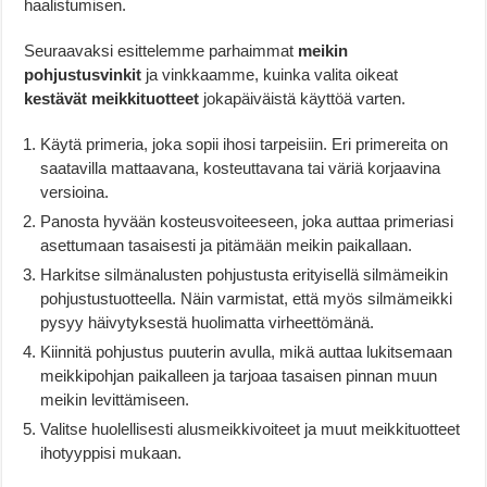
haalistumisen.
Seuraavaksi esittelemme parhaimmat
meikin
pohjustusvinkit
ja vinkkaamme, kuinka valita oikeat
kestävät meikkituotteet
jokapäiväistä käyttöä varten.
Käytä primeria, joka sopii ihosi tarpeisiin. Eri primereita on
saatavilla mattaavana, kosteuttavana tai väriä korjaavina
versioina.
Panosta hyvään kosteusvoiteeseen, joka auttaa primeriasi
asettumaan tasaisesti ja pitämään meikin paikallaan.
Harkitse silmänalusten pohjustusta erityisellä silmämeikin
pohjustustuotteella. Näin varmistat, että myös silmämeikki
pysyy häivytyksestä huolimatta virheettömänä.
Kiinnitä pohjustus puuterin avulla, mikä auttaa lukitsemaan
meikkipohjan paikalleen ja tarjoaa tasaisen pinnan muun
meikin levittämiseen.
Valitse huolellisesti alusmeikkivoiteet ja muut meikkituotteet
ihotyyppisi mukaan.