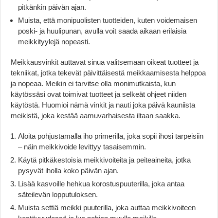
pitkänkin päivän ajan.
Muista, että monipuolisten tuotteiden, kuten voidemaisen
poski- ja huulipunan, avulla voit saada aikaan erilaisia
meikkityylejä nopeasti.
Meikkausvinkit auttavat sinua valitsemaan oikeat tuotteet ja
tekniikat, jotka tekevät päivittäisestä meikkaamisesta helppoa
ja nopeaa. Meikin ei tarvitse olla monimutkaista, kun
käytössäsi ovat toimivat tuotteet ja selkeät ohjeet niiden
käytöstä. Huomioi nämä vinkit ja nauti joka päivä kauniista
meikistä, joka kestää aamuvarhaisesta iltaan saakka.
Aloita pohjustamalla iho primerilla, joka sopii ihosi tarpeisiin
– näin meikkivoide levittyy tasaisemmin.
Käytä pitkäkestoisia meikkivoiteita ja peiteaineita, jotka
pysyvät iholla koko päivän ajan.
Lisää kasvoille hehkua korostuspuuterilla, joka antaa
säteilevän lopputuloksen.
Muista settiä meikki puuterilla, joka auttaa meikkivoiteen