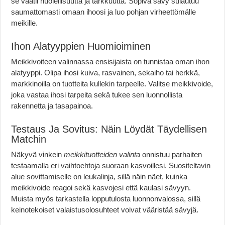
se vaatii huolellisuutta ja tarkkuutta. Sopiva sävy sulautuu
saumattomasti omaan ihoosi ja luo pohjan virheettömälle
meikille.
Ihon Alatyyppien Huomioiminen
Meikkivoiteen valinnassa ensisijaista on tunnistaa oman ihon
alatyyppi. Olipa ihosi kuiva, rasvainen, sekaiho tai herkkä,
markkinoilla on tuotteita kullekin tarpeelle. Valitse meikkivoide,
joka vastaa ihosi tarpeita sekä tukee sen luonnollista
rakennetta ja tasapainoa.
Testaus Ja Sovitus: Näin Löydät Täydellisen
Matchin
Näkyvä vinkein
meikkituotteiden valinta
onnistuu parhaiten
testaamalla eri vaihtoehtoja suoraan kasvoillesi. Suositeltavin
alue sovittamiselle on leukalinja, sillä näin näet, kuinka
meikkivoide reagoi sekä kasvojesi että kaulasi sävyyn.
Muista myös tarkastella lopputulosta luonnonvalossa, sillä
keinotekoiset valaistusolosuhteet voivat vääristää sävyjä.