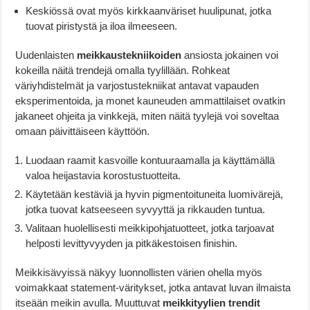
Keskiössä ovat myös kirkkaanväriset huulipunat, jotka
tuovat piristystä ja iloa ilmeeseen.
Uudenlaisten
meikkaustekniikoiden
ansiosta jokainen voi
kokeilla näitä trendejä omalla tyylillään. Rohkeat
väriyhdistelmät ja varjostustekniikat antavat vapauden
eksperimentoida, ja monet kauneuden ammattilaiset ovatkin
jakaneet ohjeita ja vinkkejä, miten näitä tyylejä voi soveltaa
omaan päivittäiseen käyttöön.
Luodaan raamit kasvoille kontuuraamalla ja käyttämällä
valoa heijastavia korostustuotteita.
Käytetään kestäviä ja hyvin pigmentoituneita luomivärejä,
jotka tuovat katseeseen syvyyttä ja rikkauden tuntua.
Valitaan huolellisesti meikkipohjatuotteet, jotka tarjoavat
helposti levittyvyyden ja pitkäkestoisen finishin.
Meikkisävyissä näkyy luonnollisten värien ohella myös
voimakkaat statement-väritykset, jotka antavat luvan ilmaista
itseään meikin avulla. Muuttuvat
meikkityylien trendit