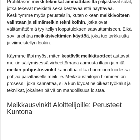
Profiilitason
meikkitekniikat ammattilaisilta
paljastavat salat,
jotka tekevät meikistä sekä kestävää että näyttävää.
Keskitymme myös perusteisiin, kuten oikean
meikkivoiteen
valintaan
ja
silmämeikin tekniikoihin
, jotka ovat
välttämättömiä tyylitellyn lopputuloksen saavuttamiseen. Eikä
sovi unohtaa
meikkisiveltimien käyttöä
, joka tuo tarkkuutta
ja viimeistellyn lookin.
Käymme läpi myös, miten
kestävät meikkituotteet
auttavat
meikin säilymisessä virheettömänä aamusta iltaan ja mitä
meikin pohjustusvinkit
kannattaa ottaa huomioon luodessa
pohjaa päivittäiselle meikille. Meikkaustaitojen hiominen on
prosessi, joka kannattaa, sillä kun löydät ne oikeat työkalut ja
tekniikat, jokainen päivä on mahdollisuus loistaa.
Meikkausvinkit Aloittelijoille: Perusteet
Kuntona