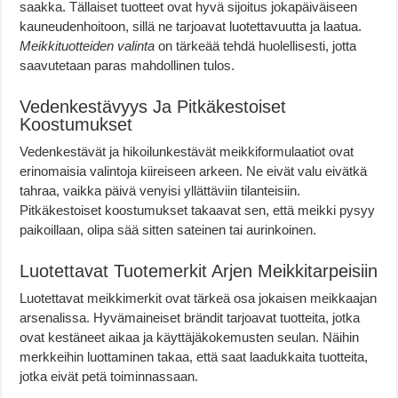
saakka. Tällaiset tuotteet ovat hyvä sijoitus jokapäiväiseen
kauneudenhoitoon, sillä ne tarjoavat luotettavuutta ja laatua.
Meikkituotteiden valinta
on tärkeää tehdä huolellisesti, jotta
saavutetaan paras mahdollinen tulos.
Vedenkestävyys Ja Pitkäkestoiset
Koostumukset
Vedenkestävät ja hikoilunkestävät meikkiformulaatiot ovat
erinomaisia valintoja kiireiseen arkeen. Ne eivät valu eivätkä
tahraa, vaikka päivä venyisi yllättäviin tilanteisiin.
Pitkäkestoiset koostumukset takaavat sen, että meikki pysyy
paikoillaan, olipa sää sitten sateinen tai aurinkoinen.
Luotettavat Tuotemerkit Arjen Meikkitarpeisiin
Luotettavat meikkimerkit ovat tärkeä osa jokaisen meikkaajan
arsenalissa. Hyvämaineiset brändit tarjoavat tuotteita, jotka
ovat kestäneet aikaa ja käyttäjäkokemusten seulan. Näihin
merkkeihin luottaminen takaa, että saat laadukkaita tuotteita,
jotka eivät petä toiminnassaan.