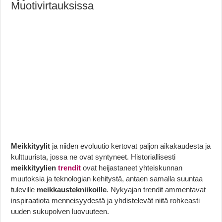
Muotivirtauksissa
Meikkityylit
ja niiden evoluutio kertovat paljon aikakaudesta ja
kulttuurista, jossa ne ovat syntyneet. Historiallisesti
meikkityylien
trendit
ovat heijastaneet yhteiskunnan
muutoksia ja teknologian kehitystä, antaen samalla suuntaa
tuleville
meikkaustekniikoille
. Nykyajan trendit ammentavat
inspiraatiota menneisyydestä ja yhdistelevät niitä rohkeasti
uuden sukupolven luovuuteen.