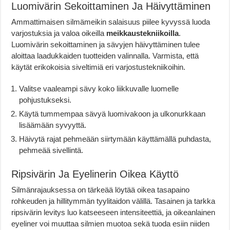
Luomivärin Sekoittaminen Ja Häivyttäminen
Ammattimaisen silmämeikin salaisuus piilee kyvyssä luoda
varjostuksia ja valoa oikeilla
meikkaustekniikoilla
.
Luomivärin sekoittaminen ja sävyjen häivyttäminen tulee
aloittaa laadukkaiden tuotteiden valinnalla. Varmista, että
käytät erikokoisia siveltimiä eri varjostustekniikoihin.
Valitse vaaleampi sävy koko liikkuvalle luomelle
pohjustukseksi.
Käytä tummempaa sävyä luomivakoon ja ulkonurkkaan
lisäämään syvyyttä.
Häivytä rajat pehmeään siirtymään käyttämällä puhdasta,
pehmeää sivellintä.
Ripsivärin Ja Eyelinerin Oikea Käyttö
Silmänrajauksessa on tärkeää löytää oikea tasapaino
rohkeuden ja hillitymmän tyylitaidon välillä. Tasainen ja tarkka
ripsivärin levitys luo katseeseen intensiteettiä, ja oikeanlainen
eyeliner voi muuttaa silmien muotoa sekä tuoda esiin niiden