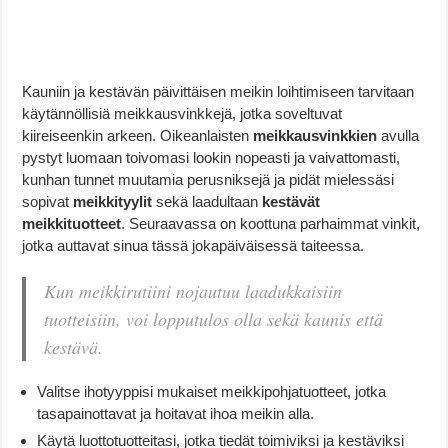
Kauniin ja kestävän päivittäisen meikin loihtimiseen tarvitaan
käytännöllisiä meikkausvinkkejä, jotka soveltuvat
kiireiseenkin arkeen. Oikeanlaisten
meikkausvinkkien
avulla
pystyt luomaan toivomasi lookin nopeasti ja vaivattomasti,
kunhan tunnet muutamia perusniksejä ja pidät mielessäsi
sopivat
meikkityylit
sekä laadultaan
kestävät
meikkituotteet
. Seuraavassa on koottuna parhaimmat vinkit,
jotka auttavat sinua tässä jokapäiväisessä taiteessa.
Kun meikkirutiini nojautuu laadukkaisiin
tuotteisiin, voi lopputulos olla sekä kaunis että
kestävä.
Valitse ihotyyppisi mukaiset meikkipohjatuotteet, jotka
tasapainottavat ja hoitavat ihoa meikin alla.
Käytä luottotuotteitasi, jotka tiedät toimiviksi ja kestäviksi