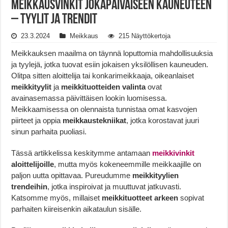
Meikkausvinkit Jokapäiväiseen Kauneuteen
– Tyylit ja Trendit
23.3.2024
Meikkaus
215 Näyttökertoja
Meikkauksen maailma on täynnä loputtomia mahdollisuuksia
ja tyylejä, jotka tuovat esiin jokaisen yksilöllisen kauneuden.
Olitpa sitten aloittelija tai konkarimeikkaaja, oikeanlaiset
meikkityylit
ja
meikkituotteiden valinta
ovat
avainasemassa päivittäisen lookin luomisessa.
Meikkaamisessa on olennaista tunnistaa omat kasvojen
piirteet ja oppia
meikkaustekniikat
, jotka korostavat juuri
sinun parhaita puoliasi.
Tässä artikkelissa keskitymme antamaan
meikkivinkit
aloittelijoille
, mutta myös kokeneemmille meikkaajille on
paljon uutta opittavaa. Pureudumme
meikkityylien
trendeihin
, jotka inspiroivat ja muuttuvat jatkuvasti.
Katsomme myös, millaiset
meikkituotteet arkeen
sopivat
parhaiten kiireisenkin aikataulun sisälle.