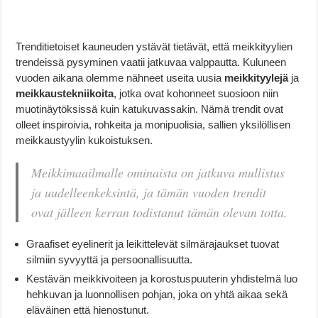
Trenditietoiset kauneuden ystävät tietävät, että meikkityylien
trendeissä pysyminen vaatii jatkuvaa valppautta. Kuluneen
vuoden aikana olemme nähneet useita uusia
meikkityylejä
ja
meikkaustekniikoita
, jotka ovat kohonneet suosioon niin
muotinäytöksissä kuin katukuvassakin. Nämä trendit ovat
olleet inspiroivia, rohkeita ja monipuolisia, sallien yksilöllisen
meikkaustyylin kukoistuksen.
Meikkimaailmalle ominaista on jatkuva mullistus
ja uudelleenkeksintä, ja tämän vuoden trendit
ovat jälleen kerran todistanut tämän olevan totta.
Graafiset eyelinerit ja leikittelevät silmärajaukset tuovat
silmiin syvyyttä ja persoonallisuutta.
Kestävän meikkivoiteen ja korostuspuuterin yhdistelmä luo
hehkuvan ja luonnollisen pohjan, joka on yhtä aikaa sekä
eläväinen että hienostunut.