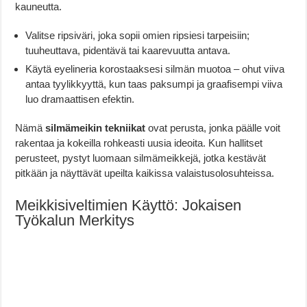
kauneutta.
Valitse ripsiväri, joka sopii omien ripsiesi tarpeisiin;
tuuheuttava, pidentävä tai kaarevuutta antava.
Käytä eyelineria korostaaksesi silmän muotoa – ohut viiva
antaa tyylikkyyttä, kun taas paksumpi ja graafisempi viiva
luo dramaattisen efektin.
Nämä
silmämeikin tekniikat
ovat perusta, jonka päälle voit
rakentaa ja kokeilla rohkeasti uusia ideoita. Kun hallitset
perusteet, pystyt luomaan silmämeikkejä, jotka kestävät
pitkään ja näyttävät upeilta kaikissa valaistusolosuhteissa.
Meikkisiveltimien Käyttö: Jokaisen
Työkalun Merkitys