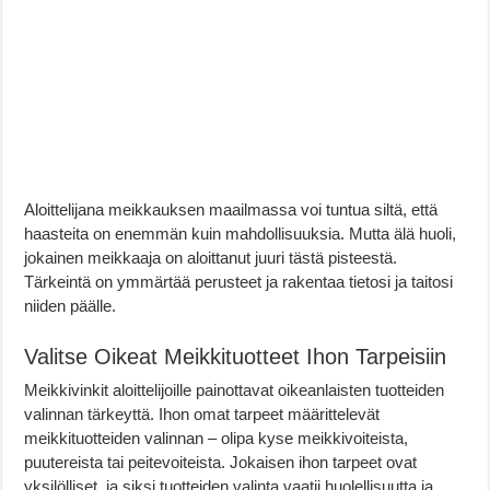
Aloittelijana meikkauksen maailmassa voi tuntua siltä, että
haasteita on enemmän kuin mahdollisuuksia. Mutta älä huoli,
jokainen meikkaaja on aloittanut juuri tästä pisteestä.
Tärkeintä on ymmärtää perusteet ja rakentaa tietosi ja taitosi
niiden päälle.
Valitse Oikeat Meikkituotteet Ihon Tarpeisiin
Meikkivinkit aloittelijoille painottavat oikeanlaisten tuotteiden
valinnan tärkeyttä. Ihon omat tarpeet määrittelevät
meikkituotteiden valinnan – olipa kyse meikkivoiteista,
puutereista tai peitevoiteista. Jokaisen ihon tarpeet ovat
yksilölliset, ja siksi tuotteiden valinta vaatii huolellisuutta ja