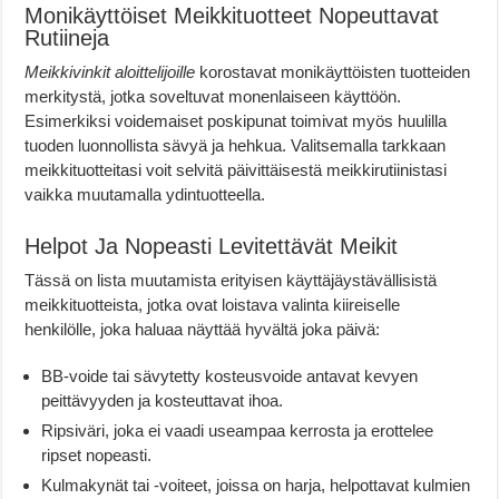
Monikäyttöiset Meikkituotteet Nopeuttavat
Rutiineja
Meikkivinkit aloittelijoille
korostavat monikäyttöisten tuotteiden
merkitystä, jotka soveltuvat monenlaiseen käyttöön.
Esimerkiksi voidemaiset poskipunat toimivat myös huulilla
tuoden luonnollista sävyä ja hehkua. Valitsemalla tarkkaan
meikkituotteitasi voit selvitä päivittäisestä meikkirutiinistasi
vaikka muutamalla ydintuotteella.
Helpot Ja Nopeasti Levitettävät Meikit
Tässä on lista muutamista erityisen käyttäjäystävällisistä
meikkituotteista, jotka ovat loistava valinta kiireiselle
henkilölle, joka haluaa näyttää hyvältä joka päivä:
BB-voide tai sävytetty kosteusvoide antavat kevyen
peittävyyden ja kosteuttavat ihoa.
Ripsiväri, joka ei vaadi useampaa kerrosta ja erottelee
ripset nopeasti.
Kulmakynät tai -voiteet, joissa on harja, helpottavat kulmien