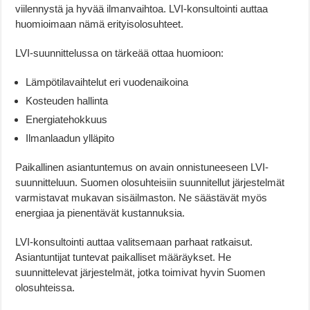
viilennystä ja hyvää ilmanvaihtoa. LVI-konsultointi auttaa
huomioimaan nämä erityisolosuhteet.
LVI-suunnittelussa on tärkeää ottaa huomioon:
Lämpötilavaihtelut eri vuodenaikoina
Kosteuden hallinta
Energiatehokkuus
Ilmanlaadun ylläpito
Paikallinen asiantuntemus on avain onnistuneeseen LVI-
suunnitteluun. Suomen olosuhteisiin suunnitellut järjestelmät
varmistavat mukavan sisäilmaston. Ne säästävät myös
energiaa ja pienentävät kustannuksia.
LVI-konsultointi auttaa valitsemaan parhaat ratkaisut.
Asiantuntijat tuntevat paikalliset määräykset. He
suunnittelevat järjestelmät, jotka toimivat hyvin Suomen
olosuhteissa.