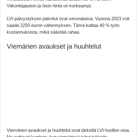
Viikonloppuisin ja öisin hinta on korkeampi.
LVI-päivystyksen palvelut ovat veronalaisia. Vuonna 2023 voit
saada 2250 euron vähennyksen. Tämä kattaa 40 % työn
kustannuksista, mikä säästää rahaa.
Viemärien avaukset ja huuhtelut
Viemärien avaukset ja huuhtelut ovat tärkeitä LVI-huollon osia.
Ne auttavat kuntoon, kun viemärissä tulee tukkeita.