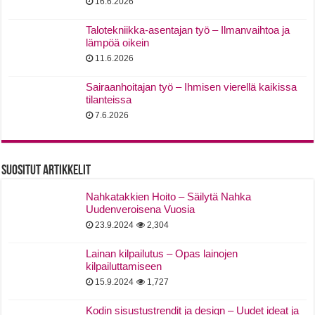
16.6.2026
Talotekniikka-asentajan työ – Ilmanvaihtoa ja
lämpöä oikein
11.6.2026
Sairaanhoitajan työ – Ihmisen vierellä kaikissa
tilanteissa
7.6.2026
Suositut Artikkelit
Nahkatakkien Hoito – Säilytä Nahka
Uudenveroisena Vuosia
23.9.2024
2,304
Lainan kilpailutus – Opas lainojen
kilpailuttamiseen
15.9.2024
1,727
Kodin sisustustrendit ja design – Uudet ideat ja