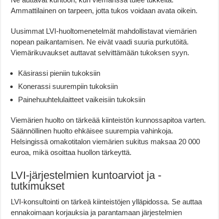
Ammattilainen on tarpeen, jotta tukos voidaan avata oikein.
Uusimmat LVI-huoltomenetelmät mahdollistavat viemärien
nopean paikantamisen. Ne eivät vaadi suuria purkutöitä.
Viemärikuvaukset auttavat selvittämään tukoksen syyn.
Käsirassi pieniin tukoksiin
Konerassi suurempiin tukoksiin
Painehuuhtelulaitteet vaikeisiin tukoksiin
Viemärien huolto on tärkeää kiinteistön kunnossapitoa varten.
Säännöllinen huolto ehkäisee suurempia vahinkoja.
Helsingissä omakotitalon viemärien sukitus maksaa 20 000
euroa, mikä osoittaa huollon tärkeyttä.
LVI-järjestelmien kuntoarviot ja -
tutkimukset
LVI-konsultointi on tärkeä kiinteistöjen ylläpidossa. Se auttaa
ennakoimaan korjauksia ja parantamaan järjestelmien