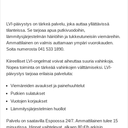
LVI-päivystys on tärkeä palvelu, joka auttaa yllättävissä
tilanteissa. Se tarjoaa apua putkivuodoihin,
lämmitysjärjestelmän häiriöihin ja tukkeutuneisiin viemäreihin.
Ammattilainen on valmis auttamaan ympäri vuorokauden.
Soita numerosta 041 533 1890.
Kiireelliset LVI-ongelmat voivat aiheuttaa suuria vahinkoja.
Nopea toiminta on tärkeää vahinkojen välttämiseksi. LVI-
päivystys tarjoaa erilaisia palveluita:
Viemäreiden avaukset ja painehuuhtelut
Putkien sulatukset
Vuotojen korjaukset
Lämmitysjärjestelmien huollot
Palvelu on saatavilla Espoossa 24/7. Ammattilainen tulee 15
minuutissa. Hinnat vaihtelevat, alkaen 80 €/h arkisin.