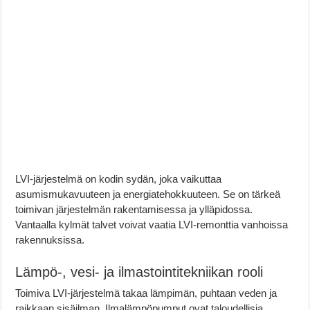
LVI-järjestelmä on kodin sydän, joka vaikuttaa
asumismukavuuteen ja energiatehokkuuteen. Se on tärkeä
toimivan järjestelmän rakentamisessa ja ylläpidossa.
Vantaalla kylmät talvet voivat vaatia LVI-remonttia vanhoissa
rakennuksissa.
Lämpö-, vesi- ja ilmastointitekniikan rooli
Toimiva LVI-järjestelmä takaa lämpimän, puhtaan veden ja
raikkaan sisäilman. Ilmalämpöpumput ovat taloudellisia