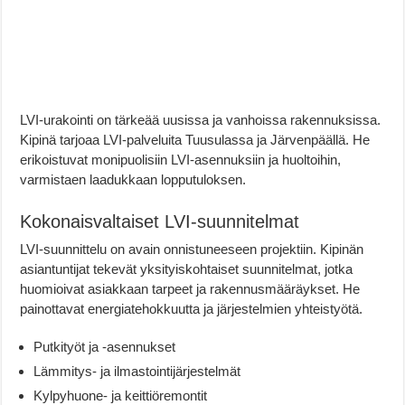
LVI-urakointi on tärkeää uusissa ja vanhoissa rakennuksissa.
Kipinä tarjoaa LVI-palveluita Tuusulassa ja Järvenpäällä. He
erikoistuvat monipuolisiin LVI-asennuksiin ja huoltoihin,
varmistaen laadukkaan lopputuloksen.
Kokonaisvaltaiset LVI-suunnitelmat
LVI-suunnittelu on avain onnistuneeseen projektiin. Kipinän
asiantuntijat tekevät yksityiskohtaiset suunnitelmat, jotka
huomioivat asiakkaan tarpeet ja rakennusmääräykset. He
painottavat energiatehokkuutta ja järjestelmien yhteistyötä.
Putkityöt ja -asennukset
Lämmitys- ja ilmastointijärjestelmät
Kylpyhuone- ja keittiöremontit