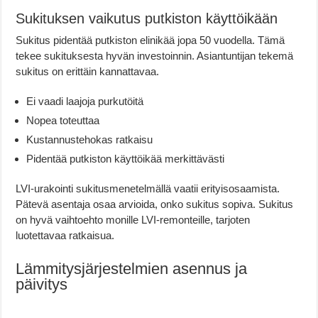
Sukituksen vaikutus putkiston käyttöikään
Sukitus pidentää putkiston elinikää jopa 50 vuodella. Tämä
tekee sukituksesta hyvän investoinnin. Asiantuntijan tekemä
sukitus on erittäin kannattavaa.
Ei vaadi laajoja purkutöitä
Nopea toteuttaa
Kustannustehokas ratkaisu
Pidentää putkiston käyttöikää merkittävästi
LVI-urakointi sukitusmenetelmällä vaatii erityisosaamista.
Pätevä asentaja osaa arvioida, onko sukitus sopiva. Sukitus
on hyvä vaihtoehto monille LVI-remonteille, tarjoten
luotettavaa ratkaisua.
Lämmitysjärjestelmien asennus ja
päivitys