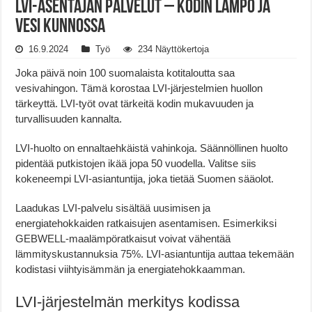
LVI-asentajan Palvelut – Kodin Lämpö ja
Vesi Kunnossa
16.9.2024
Työ
234 Näyttökertoja
Joka päivä noin 100 suomalaista kotitaloutta saa
vesivahingon. Tämä korostaa LVI-järjestelmien huollon
tärkeyttä. LVI-työt ovat tärkeitä kodin mukavuuden ja
turvallisuuden kannalta.
LVI-huolto on ennaltaehkäistä vahinkoja. Säännöllinen huolto
pidentää putkistojen ikää jopa 50 vuodella. Valitse siis
kokeneempi LVI-asiantuntija, joka tietää Suomen sääolot.
Laadukas LVI-palvelu sisältää uusimisen ja
energiatehokkaiden ratkaisujen asentamisen. Esimerkiksi
GEBWELL-maalämpöratkaisut voivat vähentää
lämmityskustannuksia 75%. LVI-asiantuntija auttaa tekemään
kodistasi viihtyisämmän ja energiatehokkaamman.
LVI-järjestelmän merkitys kodissa