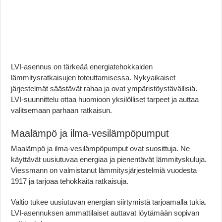
LVI-asennus on tärkeää energiatehokkaiden
lämmitysratkaisujen toteuttamisessa. Nykyaikaiset
järjestelmät säästävät rahaa ja ovat ympäristöystävällisiä.
LVI-suunnittelu ottaa huomioon yksilölliset tarpeet ja auttaa
valitsemaan parhaan ratkaisun.
Maalämpö ja ilma-vesilämpöpumput
Maalämpö ja ilma-vesilämpöpumput ovat suosittuja. Ne
käyttävät uusiutuvaa energiaa ja pienentävät lämmityskuluja.
Viessmann on valmistanut lämmitysjärjestelmiä vuodesta
1917 ja tarjoaa tehokkaita ratkaisuja.
Valtio tukee uusiutuvan energian siirtymistä tarjoamalla tukia.
LVI-asennuksen ammattilaiset auttavat löytämään sopivan