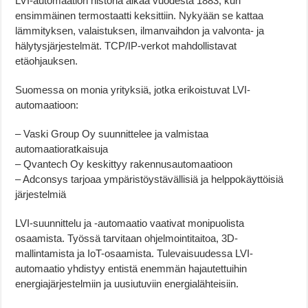
LVI-automaation historia alkaa vuodesta 1883, kun
ensimmäinen termostaatti keksittiin. Nykyään se kattaa
lämmityksen, valaistuksen, ilmanvaihdon ja valvonta- ja
hälytysjärjestelmät. TCP/IP-verkot mahdollistavat
etäohjauksen.
Suomessa on monia yrityksiä, jotka erikoistuvat LVI-
automaatioon:
– Vaski Group Oy suunnittelee ja valmistaa
automaatioratkaisuja
– Qvantech Oy keskittyy rakennusautomaatioon
– Adconsys tarjoaa ympäristöystävällisiä ja helppokäyttöisiä
järjestelmiä
LVI-suunnittelu ja -automaatio vaativat monipuolista
osaamista. Työssä tarvitaan ohjelmointitaitoa, 3D-
mallintamista ja IoT-osaamista. Tulevaisuudessa LVI-
automaatio yhdistyy entistä enemmän hajautettuihin
energiajärjestelmiin ja uusiutuviin energialähteisiin.