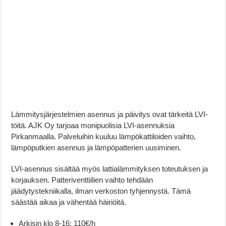
Lämmitysjärjestelmien asennus ja päivitys ovat tärkeitä LVI-
töitä. AJK Oy tarjoaa monipuolisia LVI-asennuksia
Pirkanmaalla. Palveluihin kuuluu lämpökattiloiden vaihto,
lämpöputkien asennus ja lämpöpatterien uusiminen.
LVI-asennus sisältää myös lattialämmityksen toteutuksen ja
korjauksen. Patteriventtiilien vaihto tehdään
jäädytystekniikalla, ilman verkoston tyhjennystä. Tämä
säästää aikaa ja vähentää häiriöitä.
Arkisin klo 8-16: 110€/h