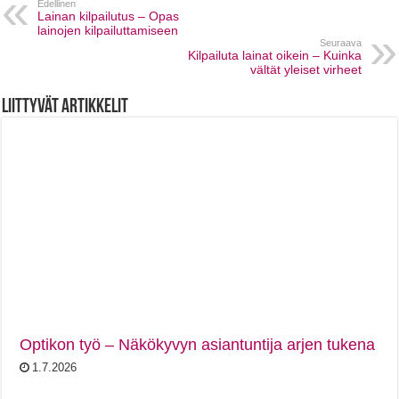
Edellinen
Lainan kilpailutus – Opas
lainojen kilpailuttamiseen
Seuraava
Kilpailuta lainat oikein – Kuinka
vältät yleiset virheet
Liittyvät artikkelit
Optikon työ – Näkökyvyn asiantuntija arjen tukena
1.7.2026