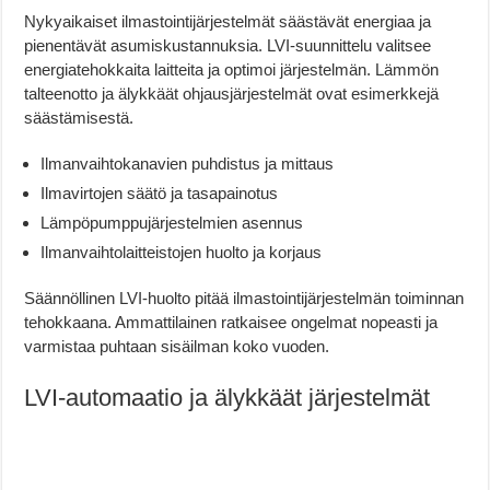
Nykyaikaiset ilmastointijärjestelmät säästävät energiaa ja
pienentävät asumiskustannuksia. LVI-suunnittelu valitsee
energiatehokkaita laitteita ja optimoi järjestelmän. Lämmön
talteenotto ja älykkäät ohjausjärjestelmät ovat esimerkkejä
säästämisestä.
Ilmanvaihtokanavien puhdistus ja mittaus
Ilmavirtojen säätö ja tasapainotus
Lämpöpumppujärjestelmien asennus
Ilmanvaihtolaitteistojen huolto ja korjaus
Säännöllinen LVI-huolto pitää ilmastointijärjestelmän toiminnan
tehokkaana. Ammattilainen ratkaisee ongelmat nopeasti ja
varmistaa puhtaan sisäilman koko vuoden.
LVI-automaatio ja älykkäät järjestelmät