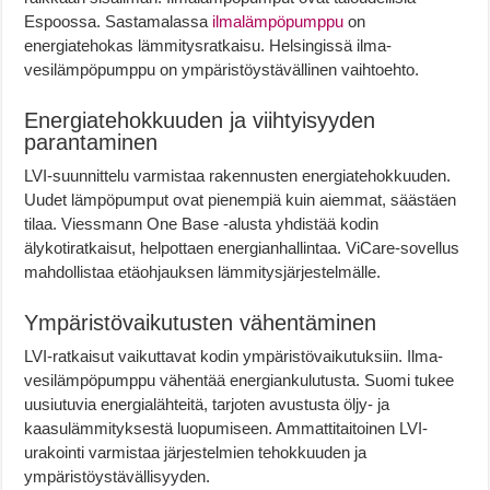
Espoossa. Sastamalassa
ilmalämpöpumppu
on
energiatehokas lämmitysratkaisu. Helsingissä ilma-
vesilämpöpumppu on ympäristöystävällinen vaihtoehto.
Energiatehokkuuden ja viihtyisyyden
parantaminen
LVI-suunnittelu varmistaa rakennusten energiatehokkuuden.
Uudet lämpöpumput ovat pienempiä kuin aiemmat, säästäen
tilaa. Viessmann One Base -alusta yhdistää kodin
älykotiratkaisut, helpottaen energianhallintaa. ViCare-sovellus
mahdollistaa etäohjauksen lämmitysjärjestelmälle.
Ympäristövaikutusten vähentäminen
LVI-ratkaisut vaikuttavat kodin ympäristövaikutuksiin. Ilma-
vesilämpöpumppu vähentää energiankulutusta. Suomi tukee
uusiutuvia energialähteitä, tarjoten avustusta öljy- ja
kaasulämmityksestä luopumiseen. Ammattitaitoinen LVI-
urakointi varmistaa järjestelmien tehokkuuden ja
ympäristöystävällisyyden.