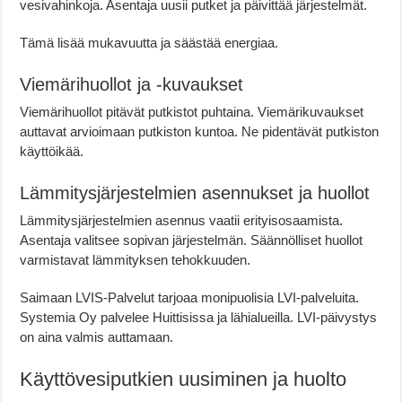
vesivahinkoja. Asentaja uusii putket ja päivittää järjestelmät.
Tämä lisää mukavuutta ja säästää energiaa.
Viemärihuollot ja -kuvaukset
Viemärihuollot pitävät putkistot puhtaina. Viemärikuvaukset
auttavat arvioimaan putkiston kuntoa. Ne pidentävät putkiston
käyttöikää.
Lämmitysjärjestelmien asennukset ja huollot
Lämmitysjärjestelmien asennus vaatii erityisosaamista.
Asentaja valitsee sopivan järjestelmän. Säännölliset huollot
varmistavat lämmityksen tehokkuuden.
Saimaan LVIS-Palvelut tarjoaa monipuolisia LVI-palveluita.
Systemia Oy palvelee Huittisissa ja lähialueilla. LVI-päivystys
on aina valmis auttamaan.
Käyttövesiputkien uusiminen ja huolto