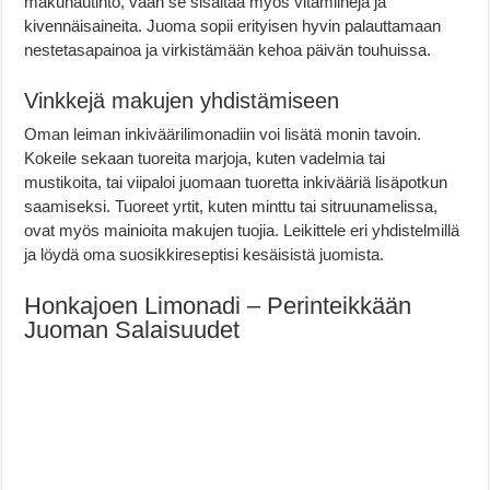
makunautinto, vaan se sisältää myös vitamiineja ja
kivennäisaineita. Juoma sopii erityisen hyvin palauttamaan
nestetasapainoa ja virkistämään kehoa päivän touhuissa.
Vinkkejä makujen yhdistämiseen
Oman leiman inkiväärilimonadiin voi lisätä monin tavoin.
Kokeile sekaan tuoreita marjoja, kuten vadelmia tai
mustikoita, tai viipaloi juomaan tuoretta inkivääriä lisäpotkun
saamiseksi. Tuoreet yrtit, kuten minttu tai sitruunamelissa,
ovat myös mainioita makujen tuojia. Leikittele eri yhdistelmillä
ja löydä oma suosikkireseptisi kesäisistä juomista.
Honkajoen Limonadi – Perinteikkään
Juoman Salaisuudet