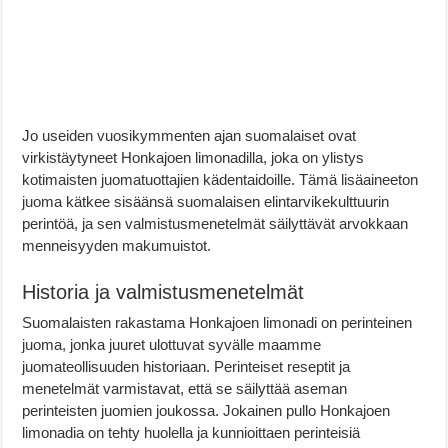
Jo useiden vuosikymmenten ajan suomalaiset ovat
virkistäytyneet Honkajoen limonadilla, joka on ylistys
kotimaisten juomatuottajien kädentaidoille. Tämä lisäaineeton
juoma kätkee sisäänsä suomalaisen elintarvikekulttuurin
perintöä, ja sen valmistusmenetelmät säilyttävät arvokkaan
menneisyyden makumuistot.
Historia ja valmistusmenetelmät
Suomalaisten rakastama Honkajoen limonadi on perinteinen
juoma, jonka juuret ulottuvat syvälle maamme
juomateollisuuden historiaan. Perinteiset reseptit ja
menetelmät varmistavat, että se säilyttää aseman
perinteisten juomien joukossa. Jokainen pullo Honkajoen
limonadia on tehty huolella ja kunnioittaen perinteisiä