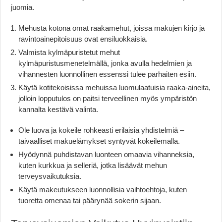
juomia.
Mehusta kotona omat raakamehut, joissa makujen kirjo ja
ravintoainepitoisuus ovat ensiluokkaisia.
Valmista kylmäpuristetut mehut
kylmäpuristusmenetelmällä, jonka avulla hedelmien ja
vihannesten luonnollinen essenssi tulee parhaiten esiin.
Käytä kotitekoisissa mehuissa luomulaatuisia raaka-aineita,
jolloin lopputulos on paitsi terveellinen myös ympäristön
kannalta kestävä valinta.
Ole luova ja kokeile rohkeasti erilaisia yhdistelmiä –
taivaalliset makuelämykset syntyvät kokeilemalla.
Hyödynnä puhdistavan luonteen omaavia vihanneksia,
kuten kurkkua ja selleriä, jotka lisäävät mehun
terveysvaikutuksia.
Käytä makeutukseen luonnollisia vaihtoehtoja, kuten
tuoretta omenaa tai päärynää sokerin sijaan.