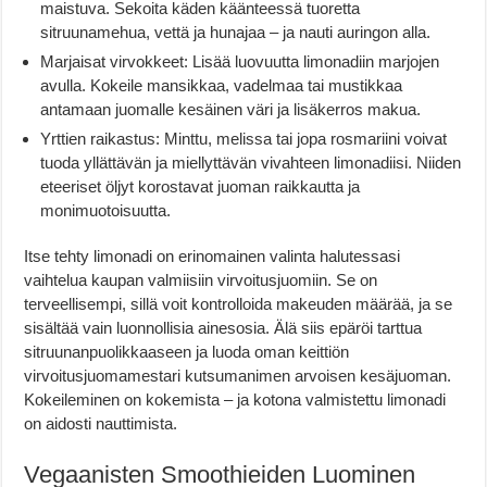
maistuva. Sekoita käden käänteessä tuoretta
sitruunamehua, vettä ja hunajaa – ja nauti auringon alla.
Marjaisat virvokkeet: Lisää luovuutta limonadiin marjojen
avulla. Kokeile mansikkaa, vadelmaa tai mustikkaa
antamaan juomalle kesäinen väri ja lisäkerros makua.
Yrttien raikastus: Minttu, melissa tai jopa rosmariini voivat
tuoda yllättävän ja miellyttävän vivahteen limonadiisi. Niiden
eteeriset öljyt korostavat juoman raikkautta ja
monimuotoisuutta.
Itse tehty limonadi on erinomainen valinta halutessasi
vaihtelua kaupan valmiisiin virvoitusjuomiin. Se on
terveellisempi, sillä voit kontrolloida makeuden määrää, ja se
sisältää vain luonnollisia ainesosia. Älä siis epäröi tarttua
sitruunanpuolikkaaseen ja luoda oman keittiön
virvoitusjuomamestari kutsumanimen arvoisen kesäjuoman.
Kokeileminen on kokemista – ja kotona valmistettu limonadi
on aidosti nauttimista.
Vegaanisten Smoothieiden Luominen