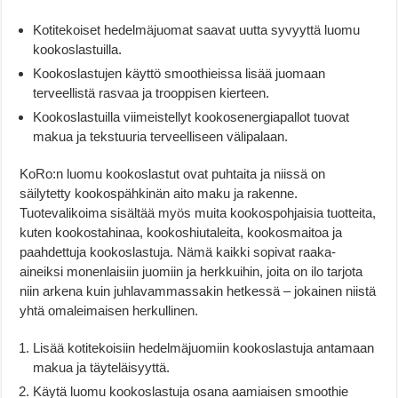
Kotitekoiset hedelmäjuomat saavat uutta syvyyttä luomu
kookoslastuilla.
Kookoslastujen käyttö smoothieissa lisää juomaan
terveellistä rasvaa ja trooppisen kierteen.
Kookoslastuilla viimeistellyt kookosenergiapallot tuovat
makua ja tekstuuria terveelliseen välipalaan.
KoRo:n luomu kookoslastut ovat puhtaita ja niissä on
säilytetty kookospähkinän aito maku ja rakenne.
Tuotevalikoima sisältää myös muita kookospohjaisia tuotteita,
kuten kookostahinaa, kookoshiutaleita, kookosmaitoa ja
paahdettuja kookoslastuja. Nämä kaikki sopivat raaka-
aineiksi monenlaisiin juomiin ja herkkuihin, joita on ilo tarjota
niin arkena kuin juhlavammassakin hetkessä – jokainen niistä
yhtä omaleimaisen herkullinen.
Lisää kotitekoisiin hedelmäjuomiin kookoslastuja antamaan
makua ja täyteläisyyttä.
Käytä luomu kookoslastuja osana aamiaisen smoothie