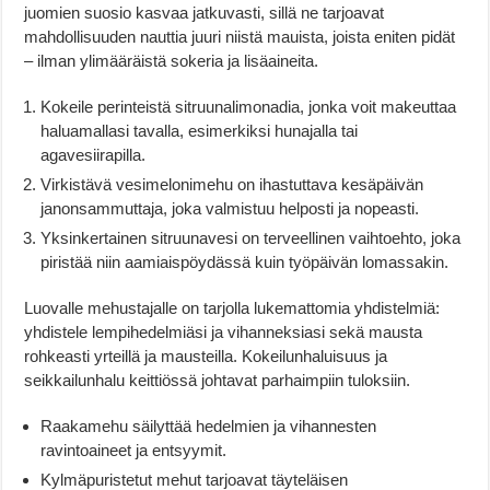
juomien suosio kasvaa jatkuvasti, sillä ne tarjoavat
mahdollisuuden nauttia juuri niistä mauista, joista eniten pidät
– ilman ylimääräistä sokeria ja lisäaineita.
Kokeile perinteistä sitruunalimonadia, jonka voit makeuttaa
haluamallasi tavalla, esimerkiksi hunajalla tai
agavesiirapilla.
Virkistävä vesimelonimehu on ihastuttava kesäpäivän
janonsammuttaja, joka valmistuu helposti ja nopeasti.
Yksinkertainen sitruunavesi on terveellinen vaihtoehto, joka
piristää niin aamiaispöydässä kuin työpäivän lomassakin.
Luovalle mehustajalle on tarjolla lukemattomia yhdistelmiä:
yhdistele lempihedelmiäsi ja vihanneksiasi sekä mausta
rohkeasti yrteillä ja mausteilla. Kokeilunhaluisuus ja
seikkailunhalu keittiössä johtavat parhaimpiin tuloksiin.
Raakamehu säilyttää hedelmien ja vihannesten
ravintoaineet ja entsyymit.
Kylmäpuristetut mehut tarjoavat täyteläisen