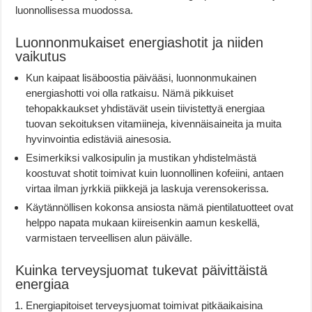
luonnollisessa muodossa.
Luonnonmukaiset energiashotit ja niiden
vaikutus
Kun kaipaat lisäboostia päivääsi, luonnonmukainen
energiashotti voi olla ratkaisu. Nämä pikkuiset
tehopakkaukset yhdistävät usein tiivistettyä energiaa
tuovan sekoituksen vitamiineja, kivennäisaineita ja muita
hyvinvointia edistäviä ainesosia.
Esimerkiksi valkosipulin ja mustikan yhdistelmästä
koostuvat shotit toimivat kuin luonnollinen kofeiini, antaen
virtaa ilman jyrkkiä piikkejä ja laskuja verensokerissa.
Käytännöllisen kokonsa ansiosta nämä pientilatuotteet ovat
helppo napata mukaan kiireisenkin aamun keskellä,
varmistaen terveellisen alun päivälle.
Kuinka terveysjuomat tukevat päivittäistä
energiaa
Energiapitoiset terveysjuomat toimivat pitkäaikaisina