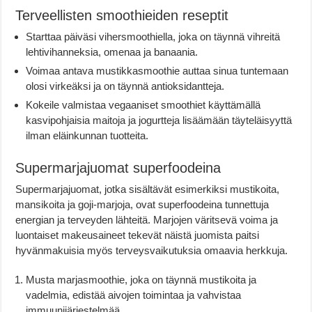
Terveellisten smoothieiden reseptit
Starttaa päiväsi vihersmoothiella, joka on täynnä vihreitä
lehtivihanneksia, omenaa ja banaania.
Voimaa antava mustikkasmoothie auttaa sinua tuntemaan
olosi virkeäksi ja on täynnä antioksidantteja.
Kokeile valmistaa vegaaniset smoothiet käyttämällä
kasvipohjaisia maitoja ja jogurtteja lisäämään täyteläisyyttä
ilman eläinkunnan tuotteita.
Supermarjajuomat superfoodeina
Supermarjajuomat, jotka sisältävät esimerkiksi mustikoita,
mansikoita ja goji-marjoja, ovat superfoodeina tunnettuja
energian ja terveyden lähteitä. Marjojen väritsevä voima ja
luontaiset makeusaineet tekevät näistä juomista paitsi
hyvänmakuisia myös terveysvaikutuksia omaavia herkkuja.
Musta marjasmoothie, joka on täynnä mustikoita ja
vadelmia, edistää aivojen toimintaa ja vahvistaa
immuunijärjestelmää.