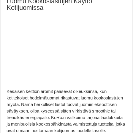
Luomu Kookoslastujen Käyttö
Kotijuomissa
Kesäisen keittiön aromit pääsevät oikeuksiinsa, kun
kotitekoiset hedelmäjuomat rikastuvat luomu kookoslastujen
myötä. Nämä herkulliset lastut tuovat juomiin eksoottisen
säväyksen, olipa kyseessä sitten virkistävä smoothie tai
trendikäs energiapallo. KoRo:n valikoima tarjoaa laadukkaita
ja monipuolisia kookospähkinästä valmistettuja tuotteita, jotka
ovat omiaan nostamaan kotijuomasi uudelle tasolle.