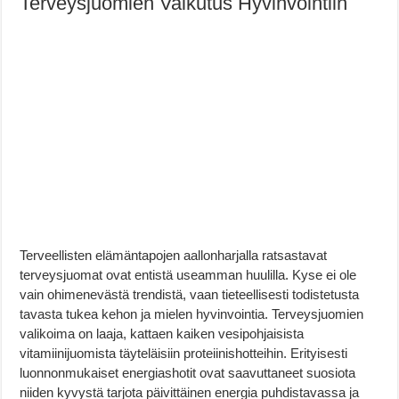
Terveysjuomien Vaikutus Hyvinvointiin
Terveellisten elämäntapojen aallonharjalla ratsastavat
terveysjuomat ovat entistä useamman huulilla. Kyse ei ole
vain ohimenevästä trendistä, vaan tieteellisesti todistetusta
tavasta tukea kehon ja mielen hyvinvointia. Terveysjuomien
valikoima on laaja, kattaen kaiken vesipohjaisista
vitamiinijuomista täyteläisiin proteiinishotteihin. Erityisesti
luonnonmukaiset energiashotit ovat saavuttaneet suosiota
niiden kyvystä tarjota päivittäinen energia puhdistavassa ja