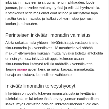
inkiväärin mausteen ja sitruunamehun raikkauden, luoden
juoman, joka hivelee makunystyröitä ja edistää hyvinvointia.
Kotitekoiset hedelmäjuomat ovat helppo ja miellyttävä tapa
nauttia kesän mauista, ja lisäksi voit varmistaa juomasi
laadun ja puhtauden.
Perinteisen inkiväärilimonadin valmistus
Aloita sekoittamalla yhteen inkiväärisiirappi, vastapuristettu
sitruunamehu ja kivennäisvesi. Mittasuhteita voi säätää
makumieltymysten mukaan, mutta hyväksi todettu lähtökohta
on noin yksi osa inkiväärisiirappia kolmeen osaan
sitruunamehua lisättynä reilulla määrällä kivennäisvettä.
Tarjoile
juoma
jäiden kera, ja mikäli kaipaat lisämakeutta,
hunaja on loistava, luonnollinen vaihtoehto.
Inkiväärilimonadin terveyshyödyt
Inkiväärin on todettu tukevan ruoansulatusta ja lievittävän
tulehduksia, mikä tekee tästä terveysjuoman nautinnollisen
lisäksi myös elimistöä hellivän. Inkiväärilimonadi ei ole vain