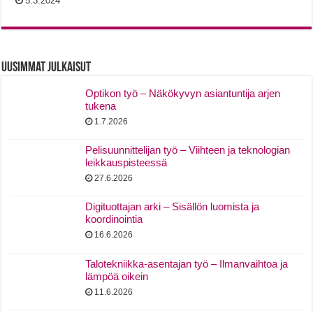
5.3.2024
Uusimmat Julkaisut
Optikon työ – Näkökyvyn asiantuntija arjen
tukena
1.7.2026
Pelisuunnittelijan työ – Viihteen ja teknologian
leikkauspisteessä
27.6.2026
Digituottajan arki – Sisällön luomista ja
koordinointia
16.6.2026
Talotekniikka-asentajan työ – Ilmanvaihtoa ja
lämpöä oikein
11.6.2026