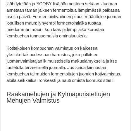
jäähdytetään ja SCOBY lisätään nesteen sekaan. Juoman
annetaan tämän jälkeen fermentoitua lämpimässä paikassa
useita päiviä. Fermentointivaiheen pituus määrittelee juoman
lopullisen maun: lyhyempi fermentointiaika tuottaa
miedomman maun, kun taas pidempi aika korostaa
kombuchan tunnusomaisia ominaisuuksia.
Kotitekoisen kombuchan valmistus on kaikessa
yksinkertaisuudessaan harrastus, joka palkitsee
juomanvalmistajan ikimuistoisella makuelämyksellä ja itse
tuotetulla terveellisellä juomalla. Jos sinua kiinnostaa
kombuchan tai muiden fermentoitujen juomien kotivalmistus,
aloita seikkailusi rohkeasti ja nauti omista luomuksistasi!
Raakamehujen ja Kylmäpuristettujen
Mehujen Valmistus