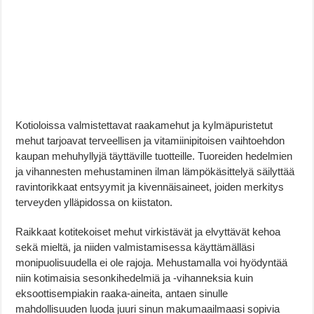
Kotioloissa valmistettavat raakamehut ja kylmäpuristetut
mehut tarjoavat terveellisen ja vitamiinipitoisen vaihtoehdon
kaupan mehuhyllyjä täyttäville tuotteille. Tuoreiden hedelmien
ja vihannesten mehustaminen ilman lämpökäsittelyä säilyttää
ravintorikkaat entsyymit ja kivennäisaineet, joiden merkitys
terveyden ylläpidossa on kiistaton.
Raikkaat kotitekoiset mehut virkistävät ja elvyttävät kehoa
sekä mieltä, ja niiden valmistamisessa käyttämälläsi
monipuolisuudella ei ole rajoja. Mehustamalla voi hyödyntää
niin kotimaisia sesonkihedelmiä ja -vihanneksia kuin
eksoottisempiakin raaka-aineita, antaen sinulle
mahdollisuuden luoda juuri sinun makumaailmaasi sopivia