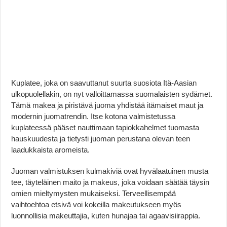
Kuplatee, joka on saavuttanut suurta suosiota Itä-Aasian
ulkopuolellakin, on nyt valloittamassa suomalaisten sydämet.
Tämä makea ja piristävä juoma yhdistää itämaiset maut ja
modernin juomatrendin. Itse kotona valmistetussa
kuplateessä pääset nauttimaan tapiokkahelmet tuomasta
hauskuudesta ja tietysti juoman perustana olevan teen
laadukkaista aromeista.
Juoman valmistuksen kulmakiviä ovat hyvälaatuinen musta
tee, täyteläinen maito ja makeus, joka voidaan säätää täysin
omien mieltymysten mukaiseksi. Terveellisempää
vaihtoehtoa etsivä voi kokeilla makeutukseen myös
luonnollisia makeuttajia, kuten hunajaa tai agaavisiirappia.