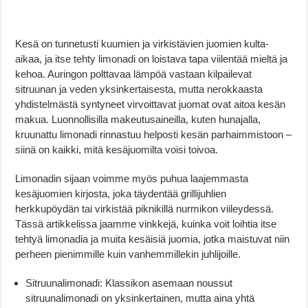
Kesä on tunnetusti kuumien ja virkistävien juomien kulta-
aikaa, ja itse tehty limonadi on loistava tapa viilentää mieltä ja
kehoa. Auringon polttavaa lämpöä vastaan kilpailevat
sitruunan ja veden yksinkertaisesta, mutta nerokkaasta
yhdistelmästä syntyneet virvoittavat juomat ovat aitoa kesän
makua. Luonnollisilla makeutusaineilla, kuten hunajalla,
kruunattu limonadi rinnastuu helposti kesän parhaimmistoon –
siinä on kaikki, mitä kesäjuomilta voisi toivoa.
Limonadin sijaan voimme myös puhua laajemmasta
kesäjuomien kirjosta, joka täydentää grillijuhlien
herkkupöydän tai virkistää piknikillä nurmikon viileydessä.
Tässä artikkelissa jaamme vinkkejä, kuinka voit loihtia itse
tehtyä limonadia ja muita kesäisiä juomia, jotka maistuvat niin
perheen pienimmille kuin vanhemmillekin juhlijoille.
Sitruunalimonadi: Klassikon asemaan noussut
sitruunalimonadi on yksinkertainen, mutta aina yhtä