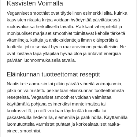
Kasvisten Voimalla
Vegaaniset smoothiet ovat täydellinen esimerkki siitä, kuinka
kasvisten rikasta kirjoa voidaan hyödyntää päivittäisessä
ruokavaliossa herkullisella tavalla. Raikkaat viherpirtelöt ja
monipuoliset marjaiset smoothiet toimittavat keholle tärkeitä
vitamiineja, kuituja ja antioksidantteja ilman eläinperäisiä
tuotteita, jotka sopivat hyvin raakaravinnon periaatteisiin. Ne
ovat loistava tapa ylläpitää hyvää oloa ja antavat energiaa
päivään luonnonmukaisella tavalla.
Eläinkunnan tuotteettomat reseptit
Nautiskele aamuisin tai pitkin päivää vihreitä voimajuomia,
jotka on valmistettu pelkästään eläinkunnan tuotteettomista
resepteistä. Vegaaniset smoothiet voidaan valmistaa
käyttämällä pohjana esimerkiksi mantelimaitoa tai
kookosvettä, ja niitä voidaan täydentää tuoreilla tai
pakastetuilla hedelmillä, siemenillä ja pähkinöillä. Käyttämällä
luomutuotteita varmistat puhtaat ja korkealaatuiset raaka-
aineet smoothiisi.