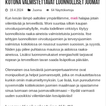
Kotona Valmistettavat Luonnolliset Juomat
19.4.2024
Juoma
64 Näyttökertoja
Kun kesän lämpö aaltoilee ympärillämme,
mieli
halajaa jotain
viilentävää ja terveellistä. Moni suuntaa silloin kaupan
virvoitusjuomahyllylle, mutta todellinen virkistys löytyy
luonnollisista raaka-aineista valmistetuista juomista. Itse
tehtyjen luonnollisten virvoitusjuomien ja terveysjuomien
valmistus kotioloissa on noussut suureen suosioon, ja syystä.
Niiden juju piilee puhtaissa mauissa ja aidoissa raaka-
aineissa. Lisäksi luonnonmukaiset energiashotit tarjoavat
nopean ja terveellisen tavan saada lisäpotkua päivään.
Olennainen osa kesäistä juomarepertuaarimme ovat
monipuoliset ja helpot juomareseptit, jotka on mukautettavissa
kunkin omiin makumieltymyksiin. Lue lisää, kun pureudumme
syvemmälle kotitekoisten juomien maailmaan ja opastamme
sinua luomaan omaa juomavalikoimaasi – löydät varmasti
uuden suosikkisi viilentämään kesäpäiviäsi!