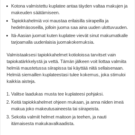
Kotona valmistettu kuplatee antaa täyden valtaa makujen ja
makeuden säätämiseen.
Tapiokkahelmiä voi maustaa erilaisilla siirapeilla ja
hedelmäsoseilla, jolloin juoma saa aina uuden ulottuvuuden.
Itä-Aasian juomat kuten kuplatee vievät sinut makumatkalle
tarjoamalla uudenlaisia juomakokemuksia.
Valmistaaksesi tapiokkahelmet kotioloissa tarvitset vain
tapiokatärkkelystä ja vettä. Tämän jälkeen voit liottaa valmiita
helmiä maustetussa siirapissa tai käyttää niitä sellaisenaan.
Helmiä siemaillen kuplateestasi tulee kokemus, joka stimuloi
kaikkia aisteja.
Valitse laadukas musta tee kuplateesi pohjaksi.
Keitä tapiokkahelmet ohjeen mukaan, ja anna niiden imeä
makua joko makeutusaineesta tai siirapeista.
Sekoita valmiit helmet maitoon ja teehen, ja nauti
itämaisesta makukavalkaadista.