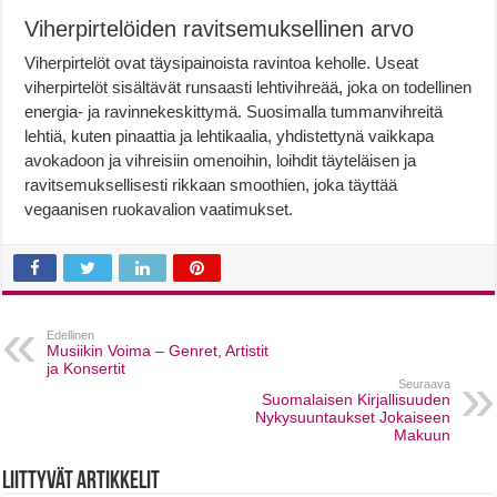
Viherpirtelöiden ravitsemuksellinen arvo
Viherpirtelöt ovat täysipainoista ravintoa keholle. Useat
viherpirtelöt sisältävät runsaasti lehtivihreää, joka on todellinen
energia- ja ravinnekeskittymä. Suosimalla tummanvihreitä
lehtiä, kuten pinaattia ja lehtikaalia, yhdistettynä vaikkapa
avokadoon ja vihreisiin omenoihin, loihdit täyteläisen ja
ravitsemuksellisesti rikkaan smoothien, joka täyttää
vegaanisen ruokavalion vaatimukset.
Edellinen
Musiikin Voima – Genret, Artistit
ja Konsertit
Seuraava
Suomalaisen Kirjallisuuden
Nykysuuntaukset Jokaiseen
Makuun
Liittyvät artikkelit