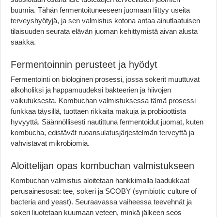
buumia. Tähän fermentoituneeseen juomaan liittyy useita
terveyshyötyjä, ja sen valmistus kotona antaa ainutlaatuisen
tilaisuuden seurata elävän juoman kehittymistä aivan alusta
saakka.
Fermentoinnin perusteet ja hyödyt
Fermentointi on biologinen prosessi, jossa sokerit muuttuvat
alkoholiksi ja happamuudeksi bakteerien ja hiivojen
vaikutuksesta. Kombuchan valmistuksessa tämä prosessi
funkkaa täysillä, tuottaen rikkaita makuja ja probioottista
hyvyyttä. Säännöllisesti nautittuna fermentoidut juomat, kuten
kombucha, edistävät ruoansulatusjärjestelmän terveyttä ja
vahvistavat mikrobiomia.
Aloittelijan opas kombuchan valmistukseen
Kombuchan valmistus aloitetaan hankkimalla laadukkaat
perusainesosat: tee, sokeri ja SCOBY (symbiotic culture of
bacteria and yeast). Seuraavassa vaiheessa teevehnät ja
sokeri liuotetaan kuumaan veteen, minkä jälkeen seos