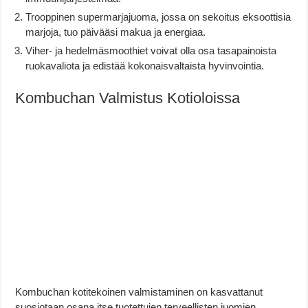
Trooppinen supermarjajuoma, jossa on sekoitus eksoottisia
marjoja, tuo päivääsi makua ja energiaa.
Viher- ja hedelmäsmoothiet voivat olla osa tasapainoista
ruokavaliota ja edistää kokonaisvaltaista hyvinvointia.
Kombuchan Valmistus Kotioloissa
Kombuchan kotitekoinen valmistaminen on kasvattanut
suosiotaan osana itse tuotettujen terveellisten juomien