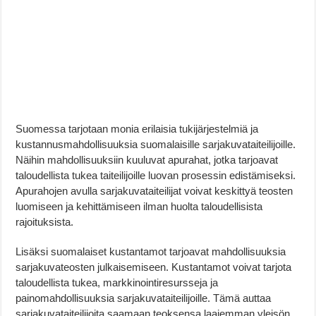
Suomessa tarjotaan monia erilaisia tukijärjestelmiä ja
kustannusmahdollisuuksia suomalaisille sarjakuvataiteilijoille.
Näihin mahdollisuuksiin kuuluvat apurahat, jotka tarjoavat
taloudellista tukea taiteilijoille luovan prosessin edistämiseksi.
Apurahojen avulla sarjakuvataiteilijat voivat keskittyä teosten
luomiseen ja kehittämiseen ilman huolta taloudellisista
rajoituksista.
Lisäksi suomalaiset kustantamot tarjoavat mahdollisuuksia
sarjakuvateosten julkaisemiseen. Kustantamot voivat tarjota
taloudellista tukea, markkinointiresursseja ja
painomahdollisuuksia sarjakuvataiteilijoille. Tämä auttaa
sarjakuvataiteilijoita saamaan teoksensa laajemman yleisön