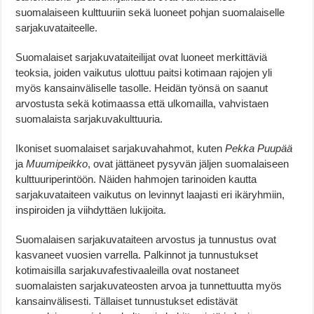
suomalaiseen kulttuuriin sekä luoneet pohjan suomalaiselle
sarjakuvataiteelle.
Suomalaiset sarjakuvataiteilijat ovat luoneet merkittäviä
teoksia, joiden vaikutus ulottuu paitsi kotimaan rajojen yli
myös kansainväliselle tasolle. Heidän työnsä on saanut
arvostusta sekä kotimaassa että ulkomailla, vahvistaen
suomalaista sarjakuvakulttuuria.
Ikoniset suomalaiset sarjakuvahahmot, kuten
Pekka Puupää
ja
Muumipeikko
, ovat jättäneet pysyvän jäljen suomalaiseen
kulttuuriperintöön. Näiden hahmojen tarinoiden kautta
sarjakuvataiteen vaikutus on levinnyt laajasti eri ikäryhmiin,
inspiroiden ja viihdyttäen lukijoita.
Suomalaisen sarjakuvataiteen arvostus ja tunnustus ovat
kasvaneet vuosien varrella. Palkinnot ja tunnustukset
kotimaisilla sarjakuvafestivaaleilla ovat nostaneet
suomalaisten sarjakuvateosten arvoa ja tunnettuutta myös
kansainvälisesti. Tällaiset tunnustukset edistävät