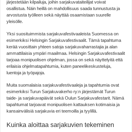
järjestetään kilpailuja, joihin sarjakuvataiteilijat voivat
osallistua. Näin heillä on mahdollisuus saada tunnustusta ja
arvostusta työlleen sekä näyttää osaamistaan suurelle
yleisölle.
Yksi suosituimmista sarjakuvafestivaaleista Suomessa on
esimerkiksi Helsingin Sarjakuvafestivaalit. Tämä tapahtuma
kerää vuosittain yhteen satoja sarjakuvaharrastajia ja alan
ammattilaisia ympäri maailmaa. Helsingin Sarjakuvafestivaalit
tarjoaa monipuolisen ohjelman, jossa on sekä näyttelyitä että
erilaisia ohjelmatapahtumia, kuten paneelikeskusteluja,
luentoja ja työpajoja.
Muita suomalaisia sarjakuvafestivaaleja ja tapahtumia ovat
esimerkiksi Turun Sarjakuvakerho ry:n järjestämät Turun
taide- ja sarjakuvapäivät sekä Oulun Sarjakuvafestarit. Nämä
tapahtumat tarjoavat monipuolisen kattauksen kotimaisia ja
kansainvälisiä sarjakuvia eri teemoilla ja tyylillä.
Kuinka aloittaa sarjakuvien tekeminen