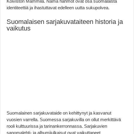
Koiviston Mämmilä. Nämä hahmot ovat osa suomalaista
identiteettiä ja ihastuttavat edelleen uutta sukupolvea.
Suomalaisen sarjakuvataiteen historia ja
vaikutus
Suomalainen sarjakuvataide on kehittynyt ja kasvanut
vuosien varrella. Suomessa sarjakuvilla on ollut merkittävä
rooli kulttuurissa ja tarinankerronnassa. Sarjakuvien
sanomalehti- ja albumijulkaisut ovat vaikuttaneet