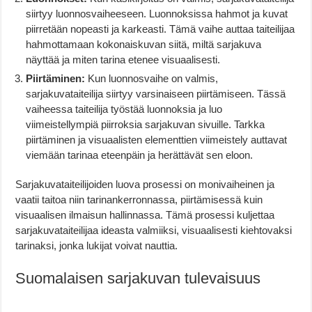
siirtyy luonnosvaiheeseen. Luonnoksissa hahmot ja kuvat
piirretään nopeasti ja karkeasti. Tämä vaihe auttaa taiteilijaa
hahmottamaan kokonaiskuvan siitä, miltä sarjakuva
näyttää ja miten tarina etenee visuaalisesti.
Piirtäminen:
Kun luonnosvaihe on valmis,
sarjakuvataiteilija siirtyy varsinaiseen piirtämiseen. Tässä
vaiheessa taiteilija työstää luonnoksia ja luo
viimeistellympiä piirroksia sarjakuvan sivuille. Tarkka
piirtäminen ja visuaalisten elementtien viimeistely auttavat
viemään tarinaa eteenpäin ja herättävät sen eloon.
Sarjakuvataiteilijoiden luova prosessi on monivaiheinen ja
vaatii taitoa niin tarinankerronnassa, piirtämisessä kuin
visuaalisen ilmaisun hallinnassa. Tämä prosessi kuljettaa
sarjakuvataiteilijaa ideasta valmiiksi, visuaalisesti kiehtovaksi
tarinaksi, jonka lukijat voivat nauttia.
Suomalaisen sarjakuvan tulevaisuus