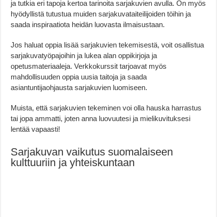
ja tutkia eri tapoja kertoa tarinoita sarjakuvien avulla. On myös
hyödyllistä tutustua muiden sarjakuvataiteilijoiden töihin ja
saada inspiraatiota heidän luovasta ilmaisustaan.
Jos haluat oppia lisää sarjakuvien tekemisestä, voit osallistua
sarjakuvatyöpajoihin ja lukea alan oppikirjoja ja
opetusmateriaaleja. Verkkokurssit tarjoavat myös
mahdollisuuden oppia uusia taitoja ja saada
asiantuntijaohjausta sarjakuvien luomiseen.
Muista, että sarjakuvien tekeminen voi olla hauska harrastus
tai jopa ammatti, joten anna luovuutesi ja mielikuvituksesi
lentää vapaasti!
Sarjakuvan vaikutus suomalaiseen
kulttuuriin ja yhteiskuntaan