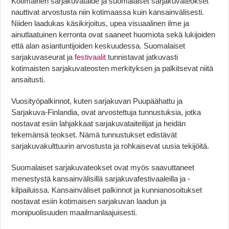
Kotimainen sarjakuvataide ja suomalaiset sarjakuvateokset
nauttivat arvostusta niin kotimaassa kuin kansainvälisesti.
Niiden laadukas käsikirjoitus, upea visuaalinen ilme ja
ainutlaatuinen kerronta ovat saaneet huomiota sekä lukijoiden
että alan asiantuntijoiden keskuudessa. Suomalaiset
sarjakuvaseurat ja
festivaalit
tunnistavat jatkuvasti
kotimaisten sarjakuvateosten merkityksen ja palkitsevat niitä
ansaitusti.
Vuosityöpalkinnot, kuten sarjakuvan Puupäähattu ja
Sarjakuva-Finlandia, ovat arvostettuja tunnustuksia, jotka
nostavat esiin lahjakkaat sarjakuvataiteilijat ja heidän
tekemänsä teokset. Nämä tunnustukset edistävät
sarjakuvakulttuurin arvostusta ja rohkaisevat uusia tekijöitä.
Suomalaiset sarjakuvateokset ovat myös saavuttaneet
menestystä kansainvälisillä sarjakuvafestivaaleilla ja -
kilpailuissa. Kansainväliset palkinnot ja kunnianosoitukset
nostavat esiin kotimaisen sarjakuvan laadun ja
monipuolisuuden maailmanlaajuisesti.