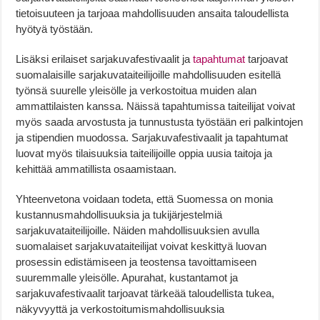
tietoisuuteen ja tarjoaa mahdollisuuden ansaita taloudellista
hyötyä työstään.
Lisäksi erilaiset sarjakuvafestivaalit ja
tapahtumat
tarjoavat
suomalaisille sarjakuvataiteilijoille mahdollisuuden esitellä
työnsä suurelle yleisölle ja verkostoitua muiden alan
ammattilaisten kanssa. Näissä tapahtumissa taiteilijat voivat
myös saada arvostusta ja tunnustusta työstään eri palkintojen
ja stipendien muodossa. Sarjakuvafestivaalit ja tapahtumat
luovat myös tilaisuuksia taiteilijoille oppia uusia taitoja ja
kehittää ammatillista osaamistaan.
Yhteenvetona voidaan todeta, että Suomessa on monia
kustannusmahdollisuuksia ja tukijärjestelmiä
sarjakuvataiteilijoille. Näiden mahdollisuuksien avulla
suomalaiset sarjakuvataiteilijat voivat keskittyä luovan
prosessin edistämiseen ja teostensa tavoittamiseen
suuremmalle yleisölle. Apurahat, kustantamot ja
sarjakuvafestivaalit tarjoavat tärkeää taloudellista tukea,
näkyvyyttä ja verkostoitumismahdollisuuksia