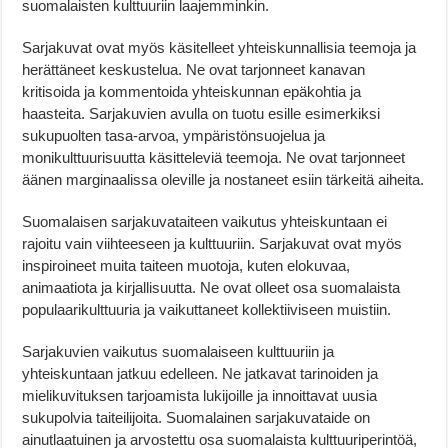
suomalaisten kulttuuriin laajemminkin.
Sarjakuvat ovat myös käsitelleet yhteiskunnallisia teemoja ja
herättäneet keskustelua. Ne ovat tarjonneet kanavan
kritisoida ja kommentoida yhteiskunnan epäkohtia ja
haasteita. Sarjakuvien avulla on tuotu esille esimerkiksi
sukupuolten tasa-arvoa, ympäristönsuojelua ja
monikulttuurisuutta käsitteleviä teemoja. Ne ovat tarjonneet
äänen marginaalissa oleville ja nostaneet esiin tärkeitä aiheita.
Suomalaisen sarjakuvataiteen vaikutus yhteiskuntaan ei
rajoitu vain viihteeseen ja kulttuuriin. Sarjakuvat ovat myös
inspiroineet muita taiteen muotoja, kuten elokuvaa,
animaatiota ja kirjallisuutta. Ne ovat olleet osa suomalaista
populaarikulttuuria ja vaikuttaneet kollektiiviseen muistiin.
Sarjakuvien vaikutus suomalaiseen kulttuuriin ja
yhteiskuntaan jatkuu edelleen. Ne jatkavat tarinoiden ja
mielikuvituksen tarjoamista lukijoille ja innoittavat uusia
sukupolvia taiteilijoita. Suomalainen sarjakuvataide on
ainutlaatuinen ja arvostettu osa suomalaista kulttuuriperintöä,