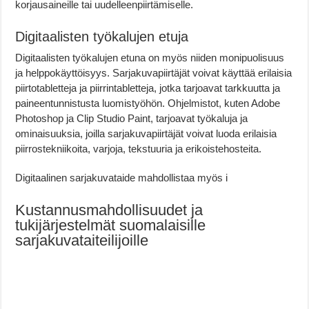
korjausaineille tai uudelleenpiirtämiselle.
Digitaalisten työkalujen etuja
Digitaalisten työkalujen etuna on myös niiden monipuolisuus
ja helppokäyttöisyys. Sarjakuvapiirtäjät voivat käyttää erilaisia
piirtotabletteja ja piirrintabletteja, jotka tarjoavat tarkkuutta ja
paineentunnistusta luomistyöhön. Ohjelmistot, kuten Adobe
Photoshop ja Clip Studio Paint, tarjoavat työkaluja ja
ominaisuuksia, joilla sarjakuvapiirtäjät voivat luoda erilaisia
piirrostekniikoita, varjoja, tekstuuria ja erikoistehosteita.
Digitaalinen sarjakuvataide mahdollistaa myös i
Kustannusmahdollisuudet ja
tukijärjestelmät suomalaisille
sarjakuvataiteilijoille