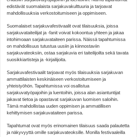
edistävät suomalaista sarjakuvakulttuuria ja tarjoavat
mahdollisuuksia verkostoitumiseen ja oppimiseen.
Suomalaiset sarjakuvafestivaalit ovat tilaisuuksia, joissa
sarjakuvataiteilijat ja -fanit voivat kokoontua yhteen ja jakaa
intohimoaan sarjakuvataiteen parissa. Näissä tapahtumissa
on mahdollisuus tutustua uusiin ja kiinnostaviin
sarjakuvateoksiin, ostaa sarjakuvia eri taiteilijoilta sekä tavata
suosikkiartisteja ja -kirjailijoita.
Sarjakuvafestivaalit tarjoavat myös tilaisuuksia sarjakuvan
ammattilaisten keskinäiseen verkostoitumiseen ja
yhteistyöhön. Tapahtumissa voi osallistua
sarjakuvatyöpajoihin ja luentoihin, joissa alan asiantuntijat
jakavat tietoa ja opastavat sarjakuvan luomisen saloihin.
Tämä mahdollistaa uuden oppimisen ja ammatillisen
kehittymisen sarjakuvataiteen parissa.
Tapahtumat ovat myös erinomainen tilaisuus saada palautetta
ja näkyvyyttä omille sarjakuvateoksille. Monilla festivaaleilla