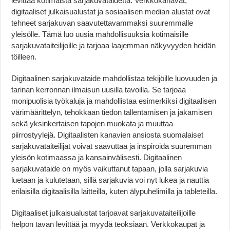
levittää kotimaista sarjakuvataidetta. Verkkokanavat,
digitaaliset julkaisualustat ja sosiaalisen median alustat ovat
tehneet sarjakuvan saavutettavammaksi suuremmalle
yleisölle. Tämä luo uusia mahdollisuuksia kotimaisille
sarjakuvataiteilijoille ja tarjoaa laajemman näkyvyyden heidän
töilleen.
Digitaalinen sarjakuvataide mahdollistaa tekijöille luovuuden ja
tarinan kerronnan ilmaisun uusilla tavoilla. Se tarjoaa
monipuolisia työkaluja ja mahdollistaa esimerkiksi digitaalisen
värimäärittelyn, tehokkaan tiedon tallentamisen ja jakamisen
sekä yksinkertaisen tapojen muokata ja muuttaa
piirrostyylejä. Digitaalisten kanavien ansiosta suomalaiset
sarjakuvataiteilijat voivat saavuttaa ja inspiroida suuremman
yleisön kotimaassa ja kansainvälisesti. Digitaalinen
sarjakuvataide on myös vaikuttanut tapaan, jolla sarjakuvia
luetaan ja kulutetaan, sillä sarjakuvia voi nyt lukea ja nauttia
erilaisilla digitaalisilla laitteilla, kuten älypuhelimilla ja tableteilla.
Digitaaliset julkaisualustat tarjoavat sarjakuvataiteilijoille
helpon tavan levittää ja myydä teoksiaan. Verkkokaupat ja