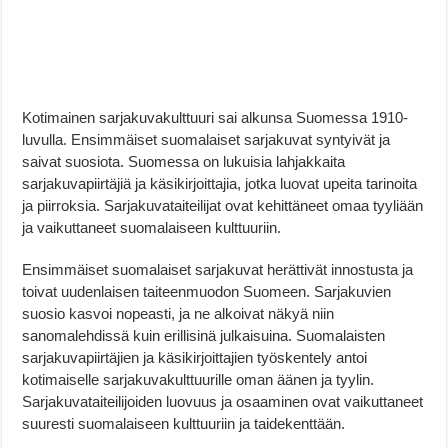
Kotimainen sarjakuvakulttuuri sai alkunsa Suomessa 1910-
luvulla. Ensimmäiset suomalaiset sarjakuvat syntyivät ja
saivat suosiota. Suomessa on lukuisia lahjakkaita
sarjakuvapiirtäjiä ja käsikirjoittajia, jotka luovat upeita tarinoita
ja piirroksia. Sarjakuvataiteilijat ovat kehittäneet omaa tyyliään
ja vaikuttaneet suomalaiseen kulttuuriin.
Ensimmäiset suomalaiset sarjakuvat herättivät innostusta ja
toivat uudenlaisen taiteenmuodon Suomeen. Sarjakuvien
suosio kasvoi nopeasti, ja ne alkoivat näkyä niin
sanomalehdissä kuin erillisinä julkaisuina. Suomalaisten
sarjakuvapiirtäjien ja käsikirjoittajien työskentely antoi
kotimaiselle sarjakuvakulttuurille oman äänen ja tyylin.
Sarjakuvataiteilijoiden luovuus ja osaaminen ovat vaikuttaneet
suuresti suomalaiseen kulttuuriin ja taidekenttään.