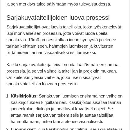
ja sen merkitys tulee säilymään myös tulevaisuudessa.
Sarjakuvataiteilijoiden luova prosessi
Sarjakuvataiteilijat ovat luovia taiteilijoita, jotka työskentelevät
läpi monivaiheisen prosessin, jotta voivat luoda upeita
sarjakuvia. Tämä prosessi alkaa idean synnystä ja etenee
tarinan kehittämiseen, hahmojen luomiseen ja kuvitusten
piirtämiseen tarinan visuaaliseksi esittämiseksi.
Kaikki sarjakuvataiteilijat eivät noudattaa täsmälleen samaa
prosessia, ja se voi vaihdella taiteilijan ja projektin mukaan.
On kuitenkin yleisiä vaiheita, jotka usein sisältyvät
sarjakuvataiteilijan luovaan prosessiin.
Käsikirjoitus:
Sarjakuvan luomisen ensimmäinen vaihe on
käsikirjoituksen kirjoittaminen. Käsikirjoitus sisältää tarinan
juonenkulun, dialogin ja tarvittavat kuvalliset ohjeet. Se
antaa raamit sarjakuvan tekemiselle ja auttaa taiteilijaa
hahmottamaan, miten tarina etenee visuaalisesti.
Luonnokset:
Kun käsikirjoitus on valmis, sarjakuvataiteilija