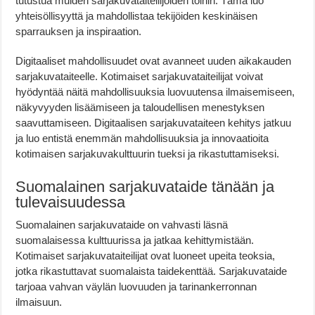
tutustua muiden sarjakuvataiteilijoiden töihin. Tämä luo
yhteisöllisyyttä ja mahdollistaa tekijöiden keskinäisen
sparrauksen ja inspiraation.
Digitaaliset mahdollisuudet ovat avanneet uuden aikakauden
sarjakuvataiteelle. Kotimaiset sarjakuvataiteilijat voivat
hyödyntää näitä mahdollisuuksia luovuutensa ilmaisemiseen,
näkyvyyden lisäämiseen ja taloudellisen menestyksen
saavuttamiseen. Digitaalisen sarjakuvataiteen kehitys jatkuu
ja luo entistä enemmän mahdollisuuksia ja innovaatioita
kotimaisen sarjakuvakulttuurin tueksi ja rikastuttamiseksi.
Suomalainen sarjakuvataide tänään ja
tulevaisuudessa
Suomalainen sarjakuvataide on vahvasti läsnä
suomalaisessa kulttuurissa ja jatkaa kehittymistään.
Kotimaiset sarjakuvataiteilijat ovat luoneet upeita teoksia,
jotka rikastuttavat suomalaista taidekenttää. Sarjakuvataide
tarjoaa vahvan väylän luovuuden ja tarinankerronnan
ilmaisuun.