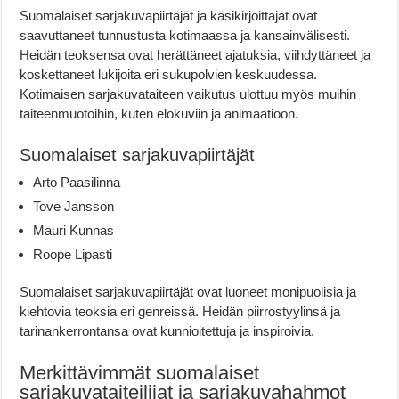
Suomalaiset sarjakuvapiirtäjät ja käsikirjoittajat ovat
saavuttaneet tunnustusta kotimaassa ja kansainvälisesti.
Heidän teoksensa ovat herättäneet ajatuksia, viihdyttäneet ja
koskettaneet lukijoita eri sukupolvien keskuudessa.
Kotimaisen sarjakuvataiteen vaikutus ulottuu myös muihin
taiteenmuotoihin, kuten elokuviin ja animaatioon.
Suomalaiset sarjakuvapiirtäjät
Arto Paasilinna
Tove Jansson
Mauri Kunnas
Roope Lipasti
Suomalaiset sarjakuvapiirtäjät ovat luoneet monipuolisia ja
kiehtovia teoksia eri genreissä. Heidän piirrostyylinsä ja
tarinankerrontansa ovat kunnioitettuja ja inspiroivia.
Merkittävimmät suomalaiset
sarjakuvataiteilijat ja sarjakuvahahmot