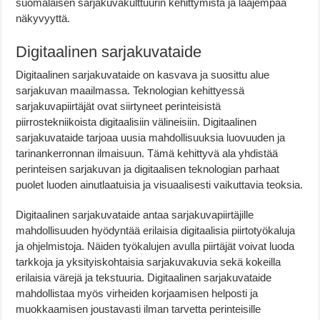
suomalaisen sarjakuvakulttuurin kehittymistä ja laajempaa
näkyvyyttä.
Digitaalinen sarjakuvataide
Digitaalinen sarjakuvataide on kasvava ja suosittu alue
sarjakuvan maailmassa. Teknologian kehittyessä
sarjakuvapiirtäjät ovat siirtyneet perinteisistä
piirrostekniikoista digitaalisiin välineisiin. Digitaalinen
sarjakuvataide tarjoaa uusia mahdollisuuksia luovuuden ja
tarinankerronnan ilmaisuun. Tämä kehittyvä ala yhdistää
perinteisen sarjakuvan ja digitaalisen teknologian parhaat
puolet luoden ainutlaatuisia ja visuaalisesti vaikuttavia teoksia.
Digitaalinen sarjakuvataide antaa sarjakuvapiirtäjille
mahdollisuuden hyödyntää erilaisia digitaalisia piirtotyökaluja
ja ohjelmistoja. Näiden työkalujen avulla piirtäjät voivat luoda
tarkkoja ja yksityiskohtaisia sarjakuvakuvia sekä kokeilla
erilaisia värejä ja tekstuuria. Digitaalinen sarjakuvataide
mahdollistaa myös virheiden korjaamisen helposti ja
muokkaamisen joustavasti ilman tarvetta perinteisille