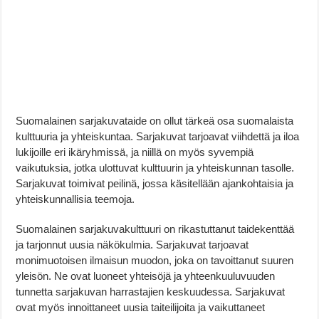
Suomalainen sarjakuvataide on ollut tärkeä osa suomalaista
kulttuuria ja yhteiskuntaa. Sarjakuvat tarjoavat viihdettä ja iloa
lukijoille eri ikäryhmissä, ja niillä on myös syvempiä
vaikutuksia, jotka ulottuvat kulttuurin ja yhteiskunnan tasolle.
Sarjakuvat toimivat peilinä, jossa käsitellään ajankohtaisia ja
yhteiskunnallisia teemoja.
Suomalainen sarjakuvakulttuuri on rikastuttanut taidekenttää
ja tarjonnut uusia näkökulmia. Sarjakuvat tarjoavat
monimuotoisen ilmaisun muodon, joka on tavoittanut suuren
yleisön. Ne ovat luoneet yhteisöjä ja yhteenkuuluvuuden
tunnetta sarjakuvan harrastajien keskuudessa. Sarjakuvat
ovat myös innoittaneet uusia taiteilijoita ja vaikuttaneet