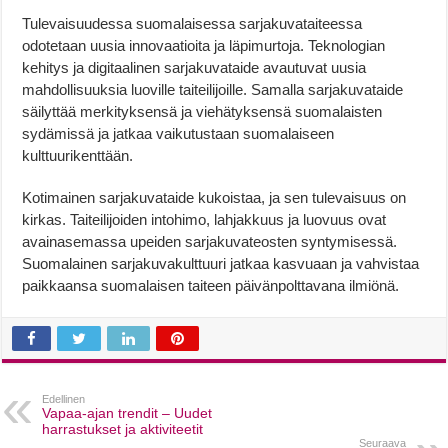
Tulevaisuudessa suomalaisessa sarjakuvataiteessa
odotetaan uusia innovaatioita ja läpimurtoja. Teknologian
kehitys ja digitaalinen sarjakuvataide avautuvat uusia
mahdollisuuksia luoville taiteilijoille. Samalla sarjakuvataide
säilyttää merkityksensä ja viehätyksensä suomalaisten
sydämissä ja jatkaa vaikutustaan suomalaiseen
kulttuurikenttään.
Kotimainen sarjakuvataide kukoistaa, ja sen tulevaisuus on
kirkas. Taiteilijoiden intohimo, lahjakkuus ja luovuus ovat
avainasemassa upeiden sarjakuvateosten syntymisessä.
Suomalainen sarjakuvakulttuuri jatkaa kasvuaan ja vahvistaa
paikkaansa suomalaisen taiteen päivänpolttavana ilmiönä.
Edellinen
Vapaa-ajan trendit – Uudet
harrastukset ja aktiviteetit
Seuraava