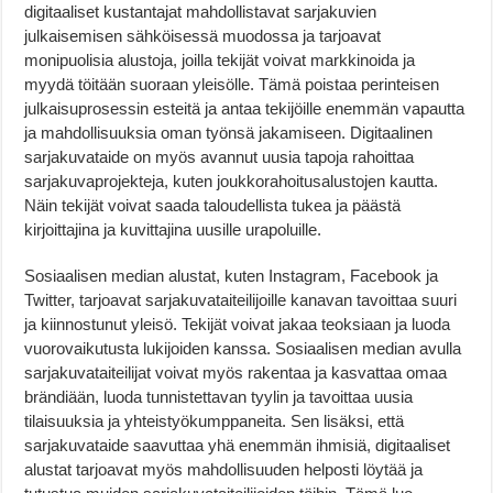
digitaaliset kustantajat mahdollistavat sarjakuvien
julkaisemisen sähköisessä muodossa ja tarjoavat
monipuolisia alustoja, joilla tekijät voivat markkinoida ja
myydä töitään suoraan yleisölle. Tämä poistaa perinteisen
julkaisuprosessin esteitä ja antaa tekijöille enemmän vapautta
ja mahdollisuuksia oman työnsä jakamiseen. Digitaalinen
sarjakuvataide on myös avannut uusia tapoja rahoittaa
sarjakuvaprojekteja, kuten joukkorahoitusalustojen kautta.
Näin tekijät voivat saada taloudellista tukea ja päästä
kirjoittajina ja kuvittajina uusille urapoluille.
Sosiaalisen median alustat, kuten Instagram, Facebook ja
Twitter, tarjoavat sarjakuvataiteilijoille kanavan tavoittaa suuri
ja kiinnostunut yleisö. Tekijät voivat jakaa teoksiaan ja luoda
vuorovaikutusta lukijoiden kanssa. Sosiaalisen median avulla
sarjakuvataiteilijat voivat myös rakentaa ja kasvattaa omaa
brändiään, luoda tunnistettavan tyylin ja tavoittaa uusia
tilaisuuksia ja yhteistyökumppaneita. Sen lisäksi, että
sarjakuvataide saavuttaa yhä enemmän ihmisiä, digitaaliset
alustat tarjoavat myös mahdollisuuden helposti löytää ja